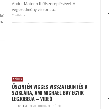
Abdul-Mateen II főszereplésével. A
végeredmény viszont a...
eké
Tovább
n,
SZÍNES
ŐSZINTÉN VICCES VISSZATEKINTÉS A
SZIKLÁRA, AMI MICHAEL BAY EGYIK
LEGJOBBJA – VIDEÓ
CHEESE
2020. JÚLIUS 20. HÉTFŐ