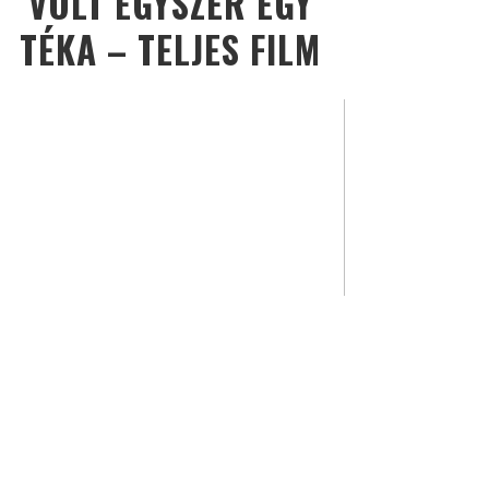
VOLT EGYSZER EGY
TÉKA – TELJES FILM