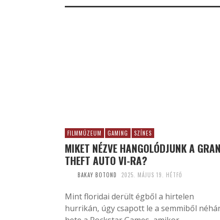
FILMMÚZEUM
GAMING
SZÍNES
MIKET NÉZVE HANGOLÓDJUNK A GRA
THEFT AUTO VI-RA?
BAKAY BOTOND
2025. MÁJUS 19. HÉTFŐ
Mint floridai derült égből a hirtelen
hurrikán, úgy csapott le a semmiből néhá