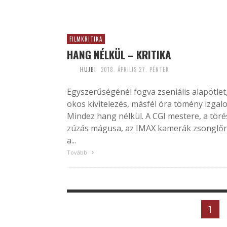
FILMKRITIKA
HANG NÉLKÜL – KRITIKA
HUJBI
2018. ÁPRILIS 27. PÉNTEK
Egyszerűségénél fogva zseniális alapötlet
okos kivitelezés, másfél óra tömény izgal
Mindez hang nélkül. A CGI mestere, a töré
zúzás mágusa, az IMAX kamerák zsonglőr
a...
Tovább
1