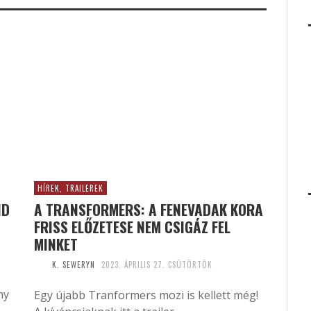
HÍREK, TRAILEREK
ND
A TRANSFORMERS: A FENEVADAK KORA
FRISS ELŐZETESE NEM CSIGÁZ FEL
MINKET
K. SEWERYN
2023. ÁPRILIS 27. CSÜTÖRTÖK
ny
Egy újabb Tranformers mozi is kellett még!