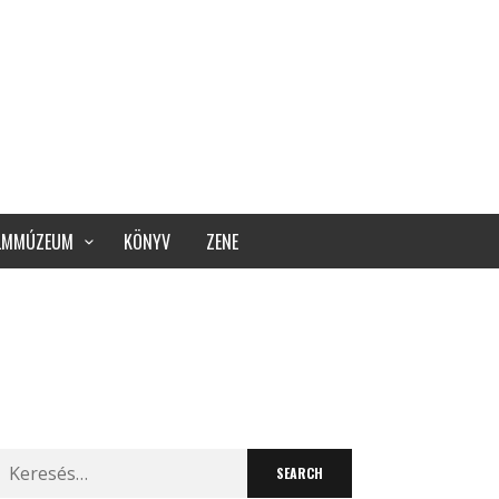
ILMMÚZEUM
KÖNYV
ZENE
Search
for: