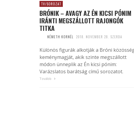
TV/SOROZAT
BRÓNIK – AVAGY AZ ÉN KICSI PÓNIM
IRÁNTI MEGSZÁLLOTT RAJONGÓK
TITKA
NÉMETH KORNÉL
2018. NOVEMBER 28. SZERDA
Különös figurák alkotják a Bróni közössé
keménymagját, akik szinte megszállott
módon ünneplik az Én kicsi pónim:
Varázslatos barátság című sorozatot.
Tovább