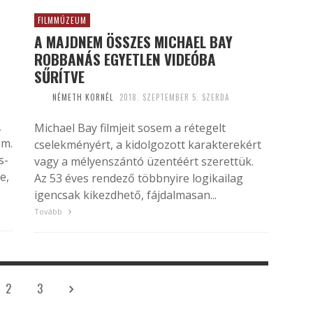
FILMMÚZEUM
A MAJDNEM ÖSSZES MICHAEL BAY
ROBBANÁS EGYETLEN VIDEÓBA
SŰRÍTVE
NÉMETH KORNÉL
2018. SZEPTEMBER 5. SZERDA
,
Michael Bay filmjeit sosem a rétegelt
om.
cselekményért, a kidolgozott karakterekért
s-
vagy a mélyenszántó üzentéért szerettük.
e,
Az 53 éves rendező többnyire logikailag
igencsak kikezdhető, fájdalmasan...
Tovább
2
3