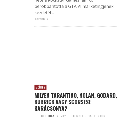
hete a Rockstar Games, amikor
berobbantotta a GTA VI marketingjének
kezdetét...
Tovább
SZÍNES
MILYEN TARANTINO, NOLAN, GODARD,
KUBRICK VAGY SCORSESE
KARÁCSONYA?
HETEDIKSOR
2020. DECEMBER 3. CSÜTÖRTÖK