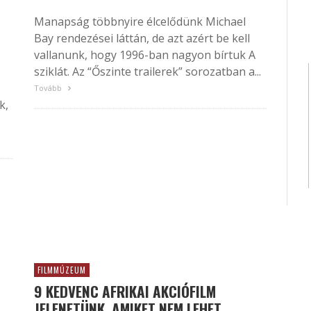
Manapság többnyire élcelődünk Michael
Bay rendezései láttán, de azt azért be kell
-
vallanunk, hogy 1996-ban nagyon bírtuk A
sziklát. Az “Őszinte trailerek” sorozatban a...
Tovább
k,
FILMMÚZEUM
9 KEDVENC AFRIKAI AKCIÓFILM
JELENETÜNK, AMIKET NEM LEHET