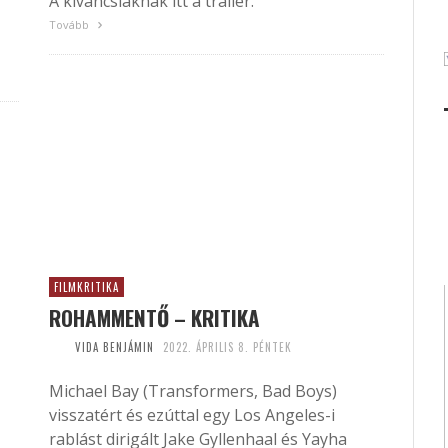
A kíváncsiaknak itt a trailer.
Tovább
FILMKRITIKA
ROHAMMENTŐ – KRITIKA
VIDA BENJÁMIN
2022. ÁPRILIS 8. PÉNTEK
Michael Bay (Transformers, Bad Boys)
visszatért és ezúttal egy Los Angeles-i
rablást dirigált Jake Gyllenhaal és Yayha