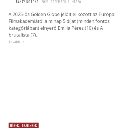
BAKAY BOTOND
2024. DECEMBER 9. HÉTFŐ
A 2025-ös Golden Globe jelöltjei között az Európai
Filmakadémiától a minap 5 díjat (minden fontos
kategóriában) elnyerő Emilia Pérez (10) és A
brutalista (7)...
Tovább
HÍREK, TRAILEREK