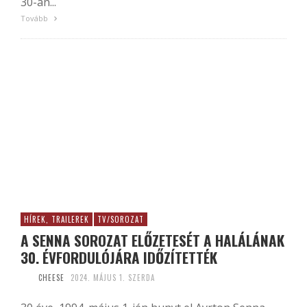
30-án...
Tovább
HÍREK, TRAILEREK
TV/SOROZAT
A SENNA SOROZAT ELŐZETESÉT A HALÁLÁNAK
30. ÉVFORDULÓJÁRA IDŐZÍTETTÉK
CHEESE
2024. MÁJUS 1. SZERDA