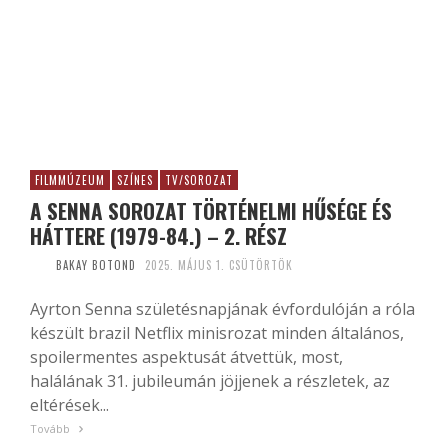
FILMMÚZEUM
SZÍNES
TV/SOROZAT
A SENNA SOROZAT TÖRTÉNELMI HŰSÉGE ÉS
HÁTTERE (1979-84.) – 2. RÉSZ
BAKAY BOTOND
2025. MÁJUS 1. CSÜTÖRTÖK
Ayrton Senna születésnapjának évfordulóján a róla
készült brazil Netflix minisrozat minden általános,
spoilermentes aspektusát átvettük, most,
halálának 31. jubileumán jöjjenek a részletek, az
eltérések...
Tovább