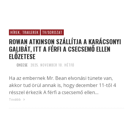
HÍREK, TRAILEREK
TV/SOROZAT
ROWAN ATKINSON SZÁLLÍTJA A KARÁCSONYI
GALIBÁT, ITT A FÉRFI A CSECSEMŐ ELLEN
ELŐZETESE
CHEESE
2025. NOVEMBER 10. HÉTFŐ
Ha az embernek Mr. Bean elvonási tünete van,
akkor tud örül annak is, hogy december 11-től 4
résszel érkezik A férfi a csecsemő ellen....
Tovább