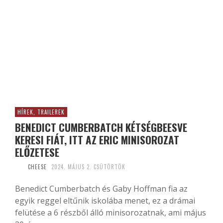
HÍREK, TRAILEREK
BENEDICT CUMBERBATCH KÉTSÉGBEESVE
KERESI FIÁT, ITT AZ ERIC MINISOROZAT
ELŐZETESE
CHEESE
2024. MÁJUS 2. CSÜTÖRTÖK
Benedict Cumberbatch és Gaby Hoffman fia az
egyik reggel eltűnik iskolába menet, ez a drámai
felütése a 6 részből álló minisorozatnak, ami május