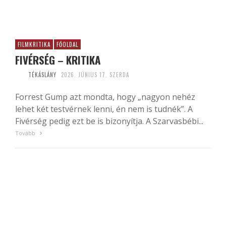
FILMKRITIKA
FŐOLDAL
FIVÉRSÉG – KRITIKA
TÉKÁSLÁNY
2026. JÚNIUS 17. SZERDA
Forrest Gump azt mondta, hogy „nagyon nehéz
lehet két testvérnek lenni, én nem is tudnék”. A
Fivérség pedig ezt be is bizonyítja. A Szarvasbébi...
Tovább