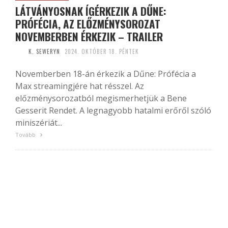
LÁTVÁNYOSNAK ÍGÉRKEZIK A DŰNE:
PRÓFÉCIA, AZ ELŐZMÉNYSOROZAT
NOVEMBERBEN ÉRKEZIK – TRAILER
K. SEWERYN
2024. OKTÓBER 18. PÉNTEK
Novemberben 18-án érkezik a Dűne: Prófécia a
Max streamingjére hat résszel. Az
előzménysorozatból megismerhetjük a Bene
Gesserit Rendet. A legnagyobb hatalmi erőről szóló
miniszériát...
Tovább