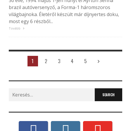
30 éve, 1994. május 1-jén hunyt el Ayrton Senna
brazil autóversenyző, a Forma-1 háromszoros
világbajnoka. Életéről készült már díjnyertes doku,
most egy 6 részből...
Tovább
1
2
3
4
5
Search
for: