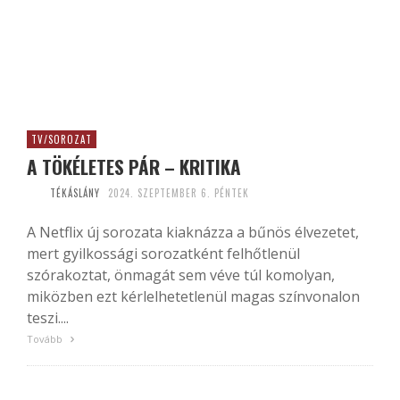
TV/SOROZAT
A TÖKÉLETES PÁR – KRITIKA
TÉKÁSLÁNY
2024. SZEPTEMBER 6. PÉNTEK
A Netflix új sorozata kiaknázza a bűnös élvezetet,
mert gyilkossági sorozatként felhőtlenül
szórakoztat, önmagát sem véve túl komolyan,
miközben ezt kérlelhetetlenül magas színvonalon
teszi....
Tovább