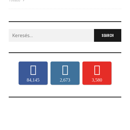
Tovább
Search
for:
84,145
2,673
3,580