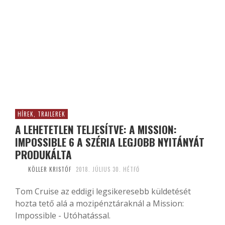
HÍREK, TRAILEREK
A LEHETETLEN TELJESÍTVE: A MISSION:
IMPOSSIBLE 6 A SZÉRIA LEGJOBB NYITÁNYÁT
PRODUKÁLTA
KÖLLER KRISTÓF
2018. JÚLIUS 30. HÉTFŐ
Tom Cruise az eddigi legsikeresebb küldetését
hozta tető alá a mozipénztáraknál a Mission:
Impossible - Utóhatással.