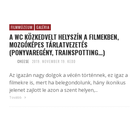
FILMMÚZEUM
GALÉRIA
A WC KÖZKEDVELT HELYSZÍN A FILMEKBEN,
MOZGÓKÉPES TÁRLATVEZETÉS
(PONYVAREGÉNY, TRAINSPOTTING…)
CHEESE
2019. NOVEMBER 19. KEDD
Az igazán nagy dolgok a vécén történnek, ez igaz a
filmekre is, mert ha belegondolunk, hány ikonikus
jelenet zajlott le azon a szent helyen,...
Tovább