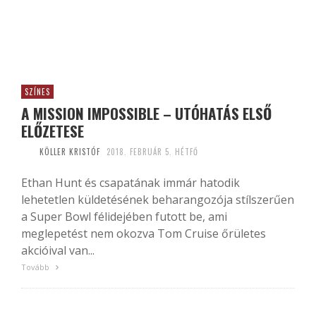
SZÍNES
A MISSION IMPOSSIBLE – UTÓHATÁS ELSŐ
ELŐZETESE
KÖLLER KRISTÓF
2018. FEBRUÁR 5. HÉTFŐ
Ethan Hunt és csapatának immár hatodik
lehetetlen küldetésének beharangozója stílszerűen
a Super Bowl félidejében futott be, ami
meglepetést nem okozva Tom Cruise őrületes
akcióival van...
Tovább