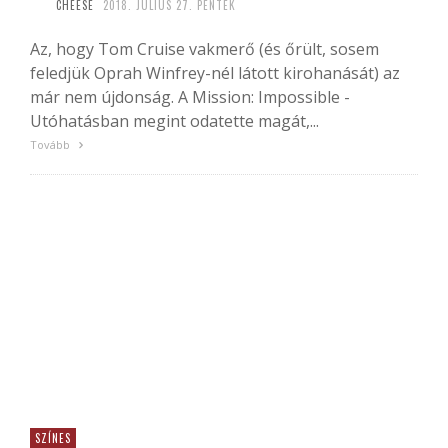
CHEESE
2018. JÚLIUS 27. PÉNTEK
Az, hogy Tom Cruise vakmerő (és őrült, sosem
feledjük Oprah Winfrey-nél látott kirohanását) az
már nem újdonság. A Mission: Impossible -
Utóhatásban megint odatette magát,...
Tovább
SZÍNES