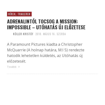
HÍREK, TRAILEREK
ADRENALINTÓL TOCSOG A MISSION:
IMPOSSIBLE – UTÓHATÁS ÚJ ELŐZETESE
KÖLLER KRISTÓF
2018. MÁJUS 16. SZERDA
A Paramount Pictures kiadta a Christopher
McQuarrie (A holnap határa, M:I 5) rendezte
hatodik lehetetlen küldetés, az Utóhatás új
előzetesét.
Tovább