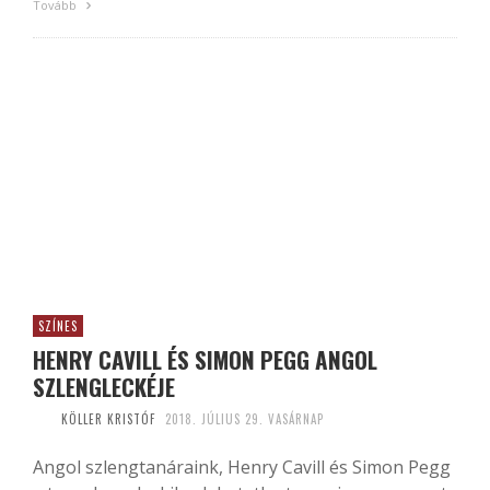
Tovább
SZÍNES
HENRY CAVILL ÉS SIMON PEGG ANGOL
SZLENGLECKÉJE
KÖLLER KRISTÓF
2018. JÚLIUS 29. VASÁRNAP
Angol szlengtanáraink, Henry Cavill és Simon Pegg