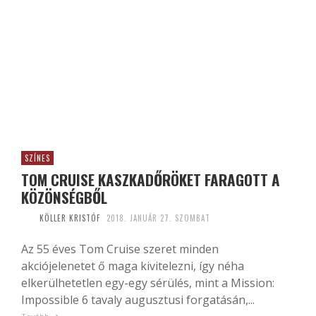
SZÍNES
TOM CRUISE KASZKADŐRÖKET FARAGOTT A
KÖZÖNSÉGBŐL
KÖLLER KRISTÓF
2018. JANUÁR 27. SZOMBAT
Az 55 éves Tom Cruise szeret minden
akciójelenetet ő maga kivitelezni, így néha
elkerülhetetlen egy-egy sérülés, mint a Mission:
Impossible 6 tavaly augusztusi forgatásán,...