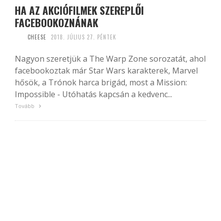
HA AZ AKCIÓFILMEK SZEREPLŐI
FACEBOOKOZNÁNAK
CHEESE
2018. JÚLIUS 27. PÉNTEK
Nagyon szeretjük a The Warp Zone sorozatát, ahol
facebookoztak már Star Wars karakterek, Marvel
hősök, a Trónok harca brigád, most a Mission:
Impossible - Utóhatás kapcsán a kedvenc...
Tovább