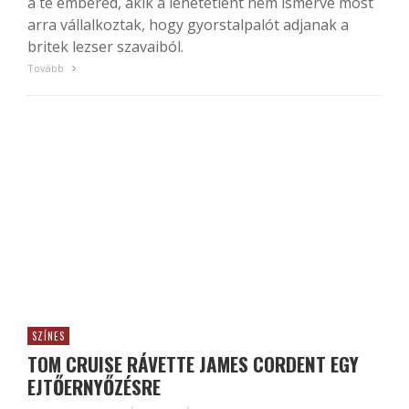
a te embered, akik a lehetetlent nem ismerve most
arra vállalkoztak, hogy gyorstalpalót adjanak a
britek lezser szavaiból.
Tovább
SZÍNES
TOM CRUISE RÁVETTE JAMES CORDENT EGY
EJTŐERNYŐZÉSRE