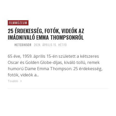
FILMMÚZEUM
25 ÉRDEKESSÉG, FOTÓK, VIDEÓK AZ
IMÁDNIVALÓ EMMA THOMPSONRÓL
HETEDIKSOR
2024. ÁPRILIS 15. HÉTFŐ
65 éve, 1959. április 15-én született a kétszeres
Oscar és Golden Globe-díjas, kiváló tollú, remek
humorú Dame Emma Thompson. 25 érdekesség,
fotók, videók a...
Tovább