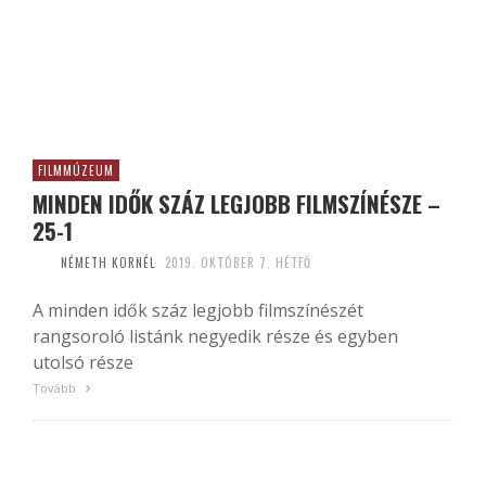
FILMMÚZEUM
MINDEN IDŐK SZÁZ LEGJOBB FILMSZÍNÉSZE –
25-1
NÉMETH KORNÉL
2019. OKTÓBER 7. HÉTFŐ
A minden idők száz legjobb filmszínészét
rangsoroló listánk negyedik része és egyben
utolsó része
Tovább