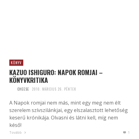
KÖNYV
KAZUO ISHIGURO: NAPOK ROMJAI –
KÖNYVKRITIKA
CHEESE
2010. MÁRCIUS 26. PÉNTEK
A Napok romjai nem más, mint egy meg nem élt
szerelem szívszilánkjai, egy elszalasztott lehetőség
keserű krónikája. Olvasni és látni kell, míg nem
késő!
Tovább
1