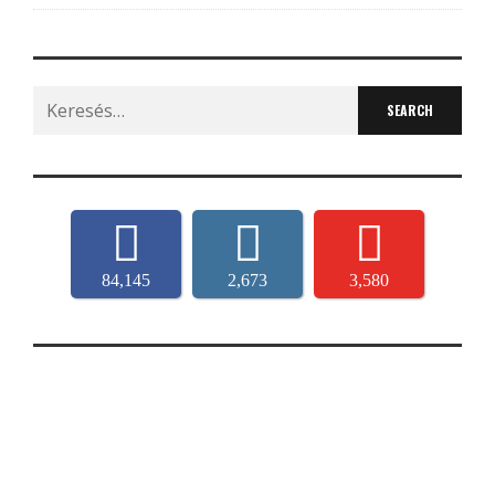
Search
for:
84,145
2,673
3,580