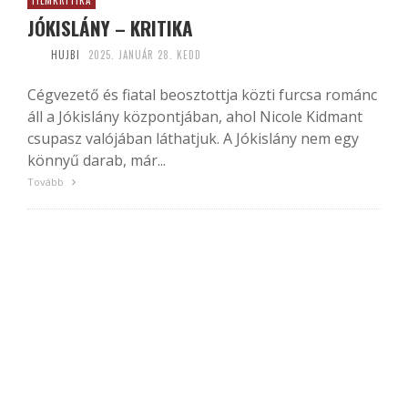
FILMKRITIKA
JÓKISLÁNY – KRITIKA
HUJBI
2025. JANUÁR 28. KEDD
Cégvezető és fiatal beosztottja közti furcsa románc
áll a Jókislány központjában, ahol Nicole Kidmant
csupasz valójában láthatjuk. A Jókislány nem egy
könnyű darab, már...
Tovább