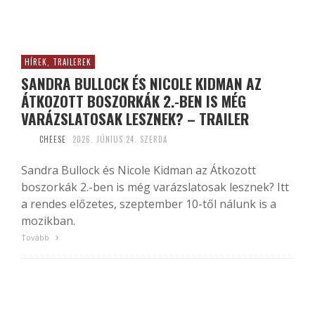
HÍREK, TRAILEREK
SANDRA BULLOCK ÉS NICOLE KIDMAN AZ
ÁTKOZOTT BOSZORKÁK 2.-BEN IS MÉG
VARÁZSLATOSAK LESZNEK? – TRAILER
CHEESE
2026. JÚNIUS 24. SZERDA
Sandra Bullock és Nicole Kidman az Átkozott
boszorkák 2.-ben is még varázslatosak lesznek? Itt
a rendes előzetes, szeptember 10-től nálunk is a
mozikban.
Tovább