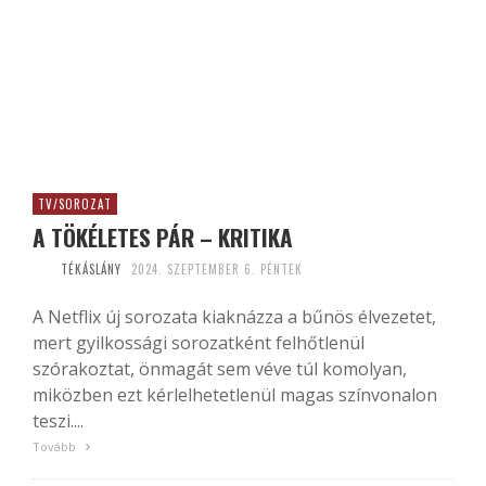
TV/SOROZAT
A TÖKÉLETES PÁR – KRITIKA
TÉKÁSLÁNY
2024. SZEPTEMBER 6. PÉNTEK
A Netflix új sorozata kiaknázza a bűnös élvezetet,
mert gyilkossági sorozatként felhőtlenül
szórakoztat, önmagát sem véve túl komolyan,
miközben ezt kérlelhetetlenül magas színvonalon
teszi....
Tovább