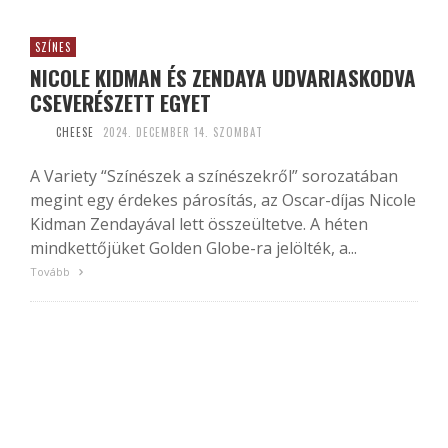
SZÍNES
NICOLE KIDMAN ÉS ZENDAYA UDVARIASKODVA
CSEVERÉSZETT EGYET
CHEESE
2024. DECEMBER 14. SZOMBAT
A Variety “Színészek a színészekről” sorozatában
megint egy érdekes párosítás, az Oscar-díjas Nicole
Kidman Zendayával lett összeültetve. A héten
mindkettőjüket Golden Globe-ra jelölték, a...
Tovább