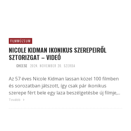
FILMMÚZEUM
NICOLE KIDMAN IKONIKUS SZEREPEIRŐL
SZTORIZGAT – VIDEÓ
CHEESE
2024. NOVEMBER 20. SZERDA
Az 57 éves Nicole Kidman lassan közel 100 filmben
és sorozatban játszott, így csak pár ikonikus
szerepe fért bele egy laza beszélgetésbe új filmje,...
Tovább