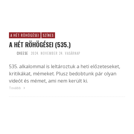
A HÉT RÖHÖGÉSEI
SZÍNES
A HÉT RÖHÖGÉSEI (535.)
CHEESE
2024. NOVEMBER 24. VASÁRNAP
535. alkalommal is leltároztuk a heti előzeteseket,
kritikákat, mémeket. Plusz bedobtunk pár olyan
videót és mémet, ami nem került ki.
Tovább