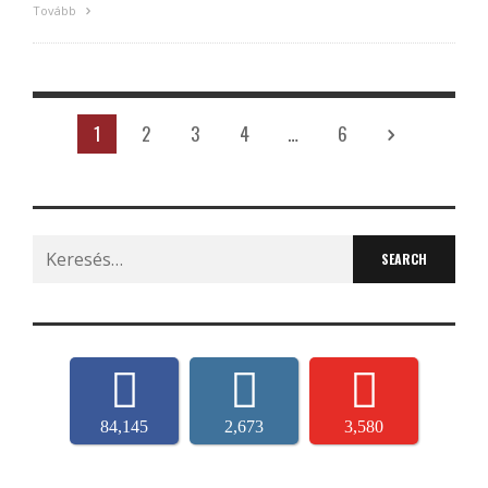
Tovább
1
2
3
4
…
6
Search
for:
84,145
2,673
3,580