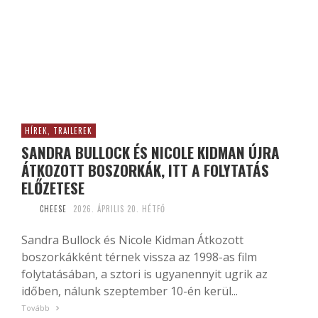
HÍREK, TRAILEREK
SANDRA BULLOCK ÉS NICOLE KIDMAN ÚJRA
ÁTKOZOTT BOSZORKÁK, ITT A FOLYTATÁS
ELŐZETESE
CHEESE
2026. ÁPRILIS 20. HÉTFŐ
Sandra Bullock és Nicole Kidman Átkozott
boszorkákként térnek vissza az 1998-as film
folytatásában, a sztori is ugyanennyit ugrik az
időben, nálunk szeptember 10-én kerül...
Tovább