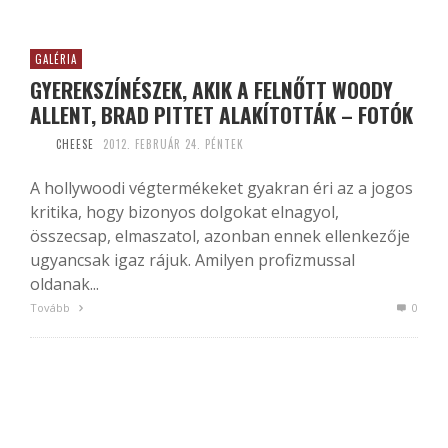
GALÉRIA
GYEREKSZÍNÉSZEK, AKIK A FELNŐTT WOODY
ALLENT, BRAD PITTET ALAKÍTOTTÁK – FOTÓK
CHEESE
2012. FEBRUÁR 24. PÉNTEK
A hollywoodi végtermékeket gyakran éri az a jogos
kritika, hogy bizonyos dolgokat elnagyol,
összecsap, elmaszatol, azonban ennek ellenkezője
ugyancsak igaz rájuk. Amilyen profizmussal
oldanak...
Tovább
0