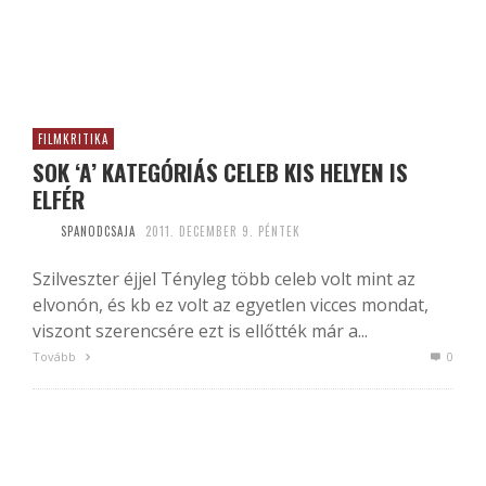
FILMKRITIKA
SOK ‘A’ KATEGÓRIÁS CELEB KIS HELYEN IS
ELFÉR
SPANODCSAJA
2011. DECEMBER 9. PÉNTEK
Szilveszter éjjel Tényleg több celeb volt mint az
elvonón, és kb ez volt az egyetlen vicces mondat,
viszont szerencsére ezt is ellőtték már a...
Tovább
0