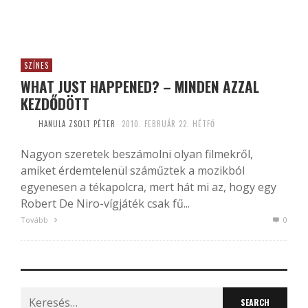
SZÍNES
WHAT JUST HAPPENED? – MINDEN AZZAL
KEZDŐDÖTT
HANULA ZSOLT PÉTER
2010. FEBRUÁR 22. HÉTFŐ
Nagyon szeretek beszámolni olyan filmekről,
amiket érdemtelenül száműztek a mozikból
egyenesen a tékapolcra, mert hát mi az, hogy egy
Robert De Niro-vígjáték csak fű...
Tovább
0
Search