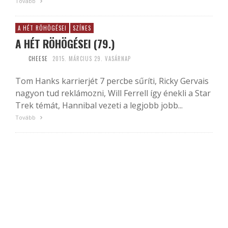
Tovább
A HÉT RÖHÖGÉSEI
SZÍNES
A HÉT RÖHÖGÉSEI (79.)
CHEESE
2015. MÁRCIUS 29. VASÁRNAP
Tom Hanks karrierjét 7 percbe sűríti, Ricky Gervais
nagyon tud reklámozni, Will Ferrell így énekli a Star
Trek témát, Hannibal vezeti a legjobb jobb...
Tovább