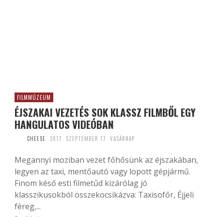
FILMMÚZEUM
ÉJSZAKAI VEZETÉS SOK KLASSZ FILMBŐL EGY
HANGULATOS VIDEÓBAN
CHEESE
2017. SZEPTEMBER 17. VASÁRNAP
Megannyi moziban vezet főhősünk az éjszakában,
legyen az taxi, mentőautó vagy lopott gépjármű.
Finom késő esti filmetűd kizárólag jó
klasszikusokból összekocsikázva: Taxisofőr, Éjjeli
féreg,...