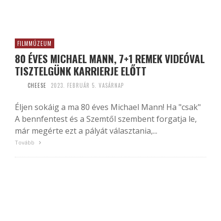
FILMMÚZEUM
80 ÉVES MICHAEL MANN, 7+1 REMEK VIDEÓVAL
TISZTELGÜNK KARRIERJE ELŐTT
CHEESE
2023. FEBRUÁR 5. VASÁRNAP
Éljen sokáig a ma 80 éves Michael Mann! Ha "csak"
A bennfentest és a Szemtől szembent forgatja le,
már megérte ezt a pályát választania,...
Tovább