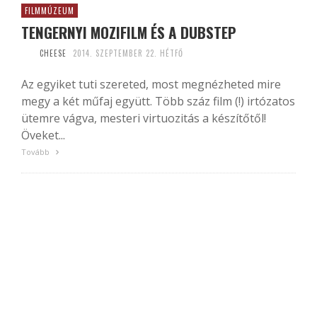
FILMMÚZEUM
TENGERNYI MOZIFILM ÉS A DUBSTEP
CHEESE
2014. SZEPTEMBER 22. HÉTFŐ
Az egyiket tuti szereted, most megnézheted mire
megy a két műfaj együtt. Több száz film (!) irtózatos
ütemre vágva, mesteri virtuozitás a készítőtől!
Öveket...
Tovább