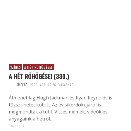
SZÍNES
A HÉT RÖHÖGÉSEI
A HÉT RÖHÖGÉSEI (330.)
CHEESE
2020. ÁPRILIS 26. VASÁRNAP
Átmenetilag Hugh Jackman és Ryan Reynolds is
tűzszünetet kötött. Az év sikerdokujáról is
megmondták a tutit. Vicces mémek, videók és
anyagaink a hétről...
Tovább