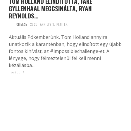
TOM HOLLAND ELINDÍTOTTA, JAKE
GYLLENHAAL MEGCSINÁLTA, RYAN
REYNOLDS…
CHEESE
2020. ÁPRILIS 3. PÉNTEK
Aktuális Pókemberünk, Tom Holland annyira
unatkozik a karanténban, hogy elindított egy újabb
fontos kihívást, az #impossiblechallenge-et. A
lényege, hogy félmeztelenül fel kell menni
kézállásba...
Tovább