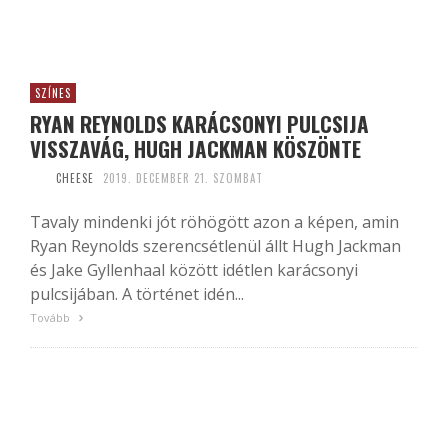
SZÍNES
RYAN REYNOLDS KARÁCSONYI PULCSIJA
VISSZAVÁG, HUGH JACKMAN KÖSZÖNTE
CHEESE
2019. DECEMBER 21. SZOMBAT
Tavaly mindenki jót röhögött azon a képen, amin
Ryan Reynolds szerencsétlenül állt Hugh Jackman
és Jake Gyllenhaal között idétlen karácsonyi
pulcsijában. A történet idén...
Tovább