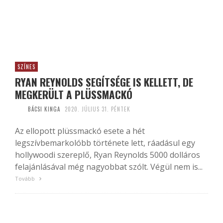
SZÍNES
RYAN REYNOLDS SEGÍTSÉGE IS KELLETT, DE
MEGKERÜLT A PLÜSSMACKÓ
BÁCSI KINGA
2020. JÚLIUS 31. PÉNTEK
Az ellopott plüssmackó esete a hét
legszívbemarkolóbb története lett, ráadásul egy
hollywoodi szereplő, Ryan Reynolds 5000 dolláros
felajánlásával még nagyobbat szólt. Végül nem is...
Tovább