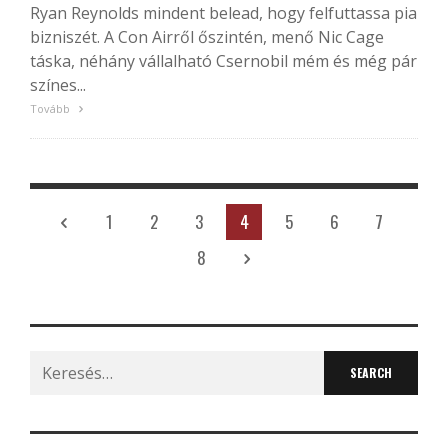
Ryan Reynolds mindent belead, hogy felfuttassa pia
bizniszét. A Con Airről őszintén, menő Nic Cage
táska, néhány vállalható Csernobil mém és még pár
színes...
Tovább
1
2
3
4
5
6
7
8
Search
for: