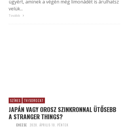
ügyért, aminek a végén még limonádét is árulhatsz
velük...
Tovább
SZÍNES
TV/SOROZAT
JAPÁN VAGY OROSZ SZINKRONNAL ÜTŐSEBB
A STRANGER THINGS?
CHEESE
2020. ÁPRILIS 10. PÉNTEK