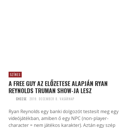
SZÍNES
A FREE GUY AZ ELŐZETESE ALAPJÁN RYAN
REYNOLDS TRUMAN SHOW-JA LESZ
CHEESE
2019. DECEMBER 8. VASÁRNAP
Ryan Reynolds egy banki dolgozót testesít meg egy
videójátékban, amiben ő egy NPC (non-player-
character = nem játékos karakter). Aztán egy szép