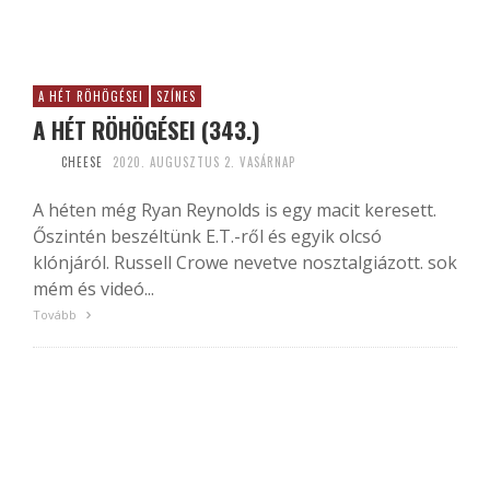
A HÉT RÖHÖGÉSEI
SZÍNES
A HÉT RÖHÖGÉSEI (343.)
CHEESE
2020. AUGUSZTUS 2. VASÁRNAP
A héten még Ryan Reynolds is egy macit keresett.
Őszintén beszéltünk E.T.-ről és egyik olcsó
klónjáról. Russell Crowe nevetve nosztalgiázott. sok
mém és videó...
Tovább