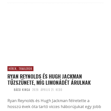
HÍREK, TRAILEREK
RYAN REYNOLDS ÉS HUGH JACKMAN
TŰZSZÜNETE, MÍG LIMONÁDÉT ÁRULNAK
BÁCSI KINGA
2020. ÁPRILIS 21. KEDD
Ryan Reynolds és Hugh Jackman félretette a
hosszú évek óta tartó vicces háborújukat egy jobb