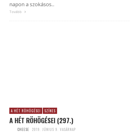
napon a szokásos...
Tovább
A HÉT RÖHÖGÉSEI
SZÍNES
A HÉT RÖHÖGÉSEI (297.)
CHEESE
2019. JÚNIUS 9. VASÁRNAP