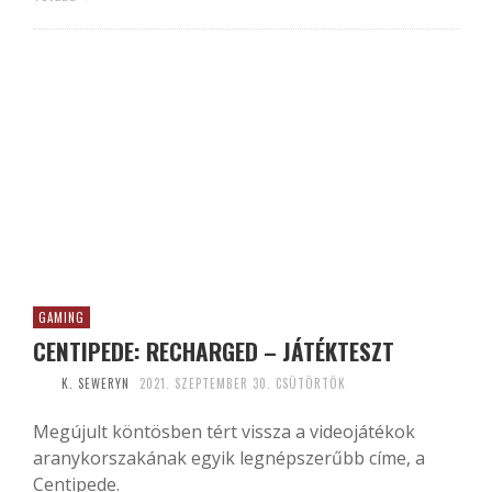
GAMING
CENTIPEDE: RECHARGED – JÁTÉKTESZT
K. SEWERYN
2021. SZEPTEMBER 30. CSÜTÖRTÖK
Megújult köntösben tért vissza a videojátékok
aranykorszakának egyik legnépszerűbb címe, a
Centipede.