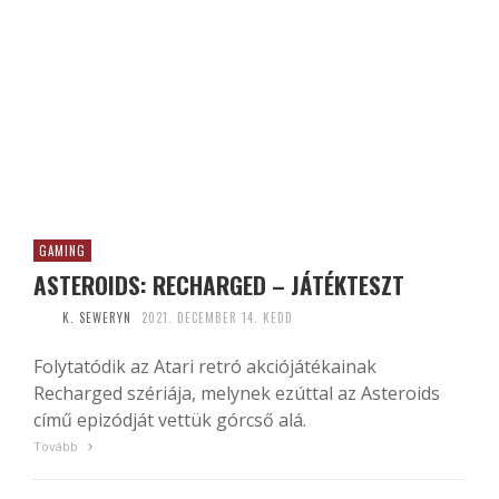
GAMING
ASTEROIDS: RECHARGED – JÁTÉKTESZT
K. SEWERYN
2021. DECEMBER 14. KEDD
Folytatódik az Atari retró akciójátékainak
Recharged szériája, melynek ezúttal az Asteroids
című epizódját vettük górcső alá.
Tovább