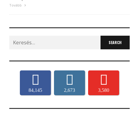
Tovább
Search
for:
84,145
2,673
3,580