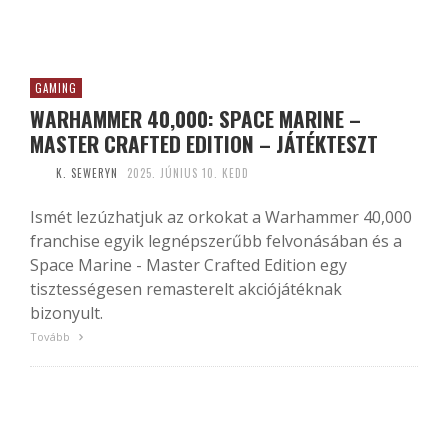
GAMING
WARHAMMER 40,000: SPACE MARINE –
MASTER CRAFTED EDITION – JÁTÉKTESZT
K. SEWERYN
2025. JÚNIUS 10. KEDD
Ismét lezúzhatjuk az orkokat a Warhammer 40,000
franchise egyik legnépszerűbb felvonásában és a
Space Marine - Master Crafted Edition egy
tisztességesen remasterelt akciójátéknak
bizonyult.
Tovább