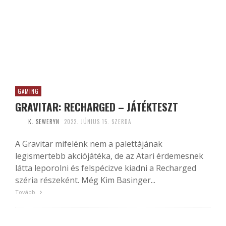
GAMING
GRAVITAR: RECHARGED – JÁTÉKTESZT
K. SEWERYN
2022. JÚNIUS 15. SZERDA
A Gravitar mifelénk nem a palettájának
legismertebb akciójátéka, de az Atari érdemesnek
látta leporolni és felspécizve kiadni a Recharged
széria részeként. Még Kim Basinger...
Tovább