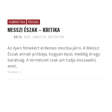
FILMKRITIKA
FŐOLDAL
MESSZI ÉSZAK – KRITIKA
BRITA
2026. JÚNIUS 18. CSÜTÖRTÖK
Az ilyen filmekért érdemes moziba járni. A Messzi
Észak annak próbája, hogyan épül, meddig él egy
barátság. A természet csak azt tudja visszaadni,
amit...
Tovább