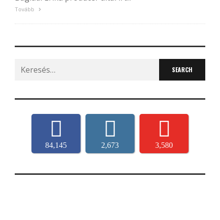
Tovább
Search
for:
84,145
2,673
3,580