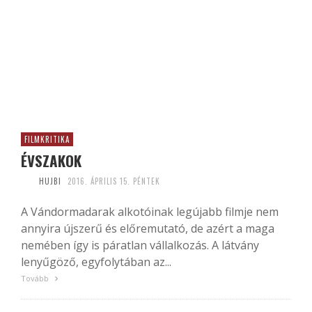
FILMKRITIKA
ÉVSZAKOK
HUJBI
2016. ÁPRILIS 15. PÉNTEK
A Vándormadarak alkotóinak legújabb filmje nem
annyira újszerű és előremutató, de azért a maga
nemében így is páratlan vállalkozás. A látvány
lenyűgöző, egyfolytában az...
Tovább