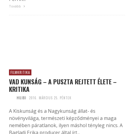
Tovább
FILMKRITIKA
VAD KUNSÁG – A PUSZTA REJTETT ÉLETE –
KRITIKA
HUJBI
2016. MÁRCIUS 25. PÉNTEK
A Kiskunság és a Nagykunság állat- és
növényvilága, természeti képződményei a maga
nemében páratlanok, ilyen máshol tényleg nincs. A
Bagladi Erika producer által írt...