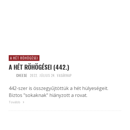
A HÉT RÖHÖGÉSEI
A HÉT RÖHÖGÉSEI (442.)
CHEESE
2022. JÚLIUS 24. VASÁRNAP
442-szer is összegyűjtöttük a hét hülyeségeit.
Biztos "sokaknak" hiányzott a rovat.
Tovább