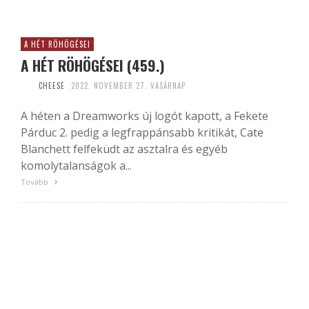
A HÉT RÖHÖGÉSEI
A HÉT RÖHÖGÉSEI (459.)
CHEESE
2022. NOVEMBER 27. VASÁRNAP
A héten a Dreamworks új logót kapott, a Fekete
Párduc 2. pedig a legfrappánsabb kritikát, Cate
Blanchett felfeküdt az asztalra és egyéb
komolytalanságok a...
Tovább