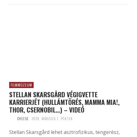
FILMMÚZEUM
STELLAN SKARSGÅRD VÉGIGVETTE
KARRIERJÉT (HULLÁMTÖRÉS, MAMMA MIA!,
THOR, CSERNOBIL…) – VIDEÓ
CHEESE
2024. MÁRCIUS 1. PÉNTEK
Stellan Skarsgård lehet asztrofizikus, tengerész,