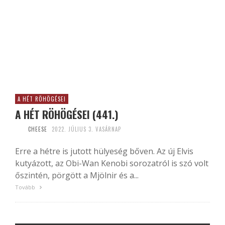
A HÉT RÖHÖGÉSEI
A HÉT RÖHÖGÉSEI (441.)
CHEESE
2022. JÚLIUS 3. VASÁRNAP
Erre a hétre is jutott hülyeség bőven. Az új Elvis
kutyázott, az Obi-Wan Kenobi sorozatról is szó volt
őszintén, pörgött a Mjölnir és a...
Tovább