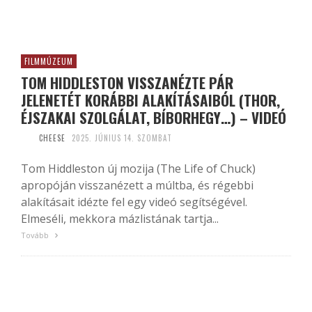
FILMMÚZEUM
TOM HIDDLESTON VISSZANÉZTE PÁR
JELENETÉT KORÁBBI ALAKÍTÁSAIBÓL (THOR,
ÉJSZAKAI SZOLGÁLAT, BÍBORHEGY…) – VIDEÓ
CHEESE
2025. JÚNIUS 14. SZOMBAT
Tom Hiddleston új mozija (The Life of Chuck)
apropóján visszanézett a múltba, és régebbi
alakításait idézte fel egy videó segítségével.
Elmeséli, mekkora mázlistának tartja...
Tovább