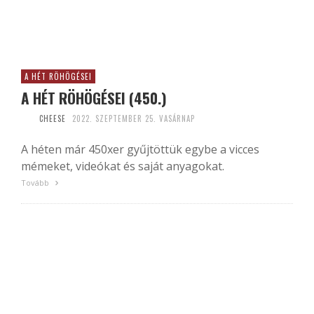
A HÉT RÖHÖGÉSEI
A HÉT RÖHÖGÉSEI (450.)
CHEESE
2022. SZEPTEMBER 25. VASÁRNAP
A héten már 450xer gyűjtöttük egybe a vicces
mémeket, videókat és saját anyagokat.
Tovább