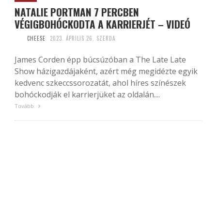
NATALIE PORTMAN 7 PERCBEN
VÉGIGBOHÓCKODTA A KARRIERJÉT – VIDEÓ
CHEESE
2023. ÁPRILIS 26. SZERDA
James Corden épp búcsúzóban a The Late Late
Show házigazdájaként, azért még megidézte egyik
kedvenc szkeccssorozatát, ahol híres színészek
bohóckodják el karrierjüket az oldalán....
Tovább