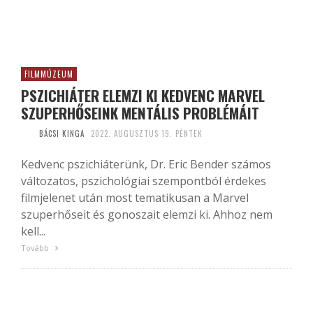
FILMMÚZEUM
PSZICHIÁTER ELEMZI KI KEDVENC MARVEL
SZUPERHŐSEINK MENTÁLIS PROBLÉMÁIT
BÁCSI KINGA
2022. AUGUSZTUS 19. PÉNTEK
Kedvenc pszichiáterünk, Dr. Eric Bender számos
változatos, pszichológiai szempontból érdekes
filmjelenet után most tematikusan a Marvel
szuperhőseit és gonoszait elemzi ki. Ahhoz nem
kell...
Tovább