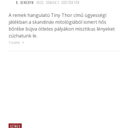
K. SEWERYN
2023. JÚNIUS 1. CSÜTÖRTÖK
A remek hangulatú Tiny Thor című ügyességi
játékban a skandináv mitológiából ismert hős
bőrébe bújva ötletes pályákon misztikus lényeket
zúzhatunk le.
Tovább
SZÍNES