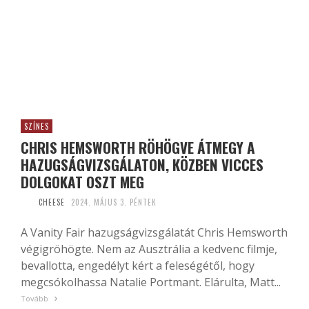
SZÍNES
CHRIS HEMSWORTH RÖHÖGVE ÁTMEGY A
HAZUGSÁGVIZSGÁLATON, KÖZBEN VICCES
DOLGOKAT OSZT MEG
CHEESE
2024. MÁJUS 3. PÉNTEK
A Vanity Fair hazugságvizsgálatát Chris Hemsworth
végigröhögte. Nem az Ausztrália a kedvenc filmje,
bevallotta, engedélyt kért a feleségétől, hogy
megcsókolhassa Natalie Portmant. Elárulta, Matt...
Tovább