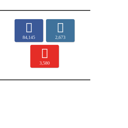
84,145
2,673
3,580