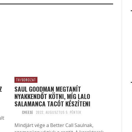
TV/SOROZAT
Z
SAUL GOODMAN MEGTANÍT
NYAKKENDŐT KÖTNI, MÍG LALO
SALAMANCA TACÓT KÉSZÍTENI
CHEESE
2022. AUGUSZTUS 5. PÉNTEK
lt
Mindjárt vége a Better Call Saulnak,