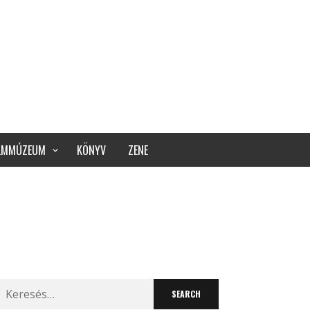
ILMMÚZEUM
KÖNYV
ZENE
Search
for: