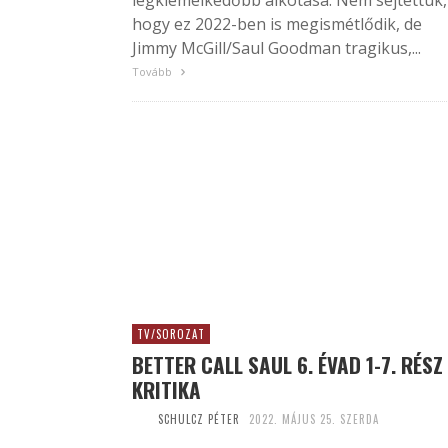
legkiemelkedőbb alkotása. Nem sejtettük,
hogy ez 2022-ben is megismétlődik, de
Jimmy McGill/Saul Goodman tragikus,...
Tovább
TV/SOROZAT
BETTER CALL SAUL 6. ÉVAD 1-7. RÉSZ
KRITIKA
SCHULCZ PÉTER
2022. MÁJUS 25. SZERDA