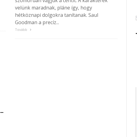
szomorúan vágjuk a centit. A karakterek
velünk maradnak, pláne így, hogy
hétköznapi dolgokra tanítanak. Saul
Goodman a precíz...
Tovább
 –