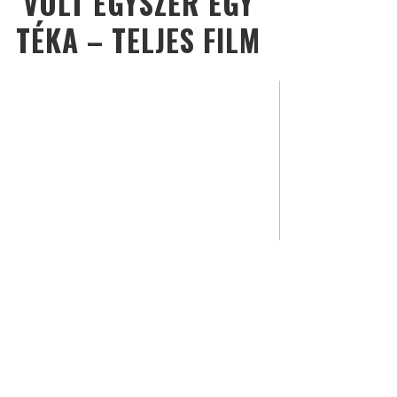
VOLT EGYSZER EGY
TÉKA – TELJES FILM