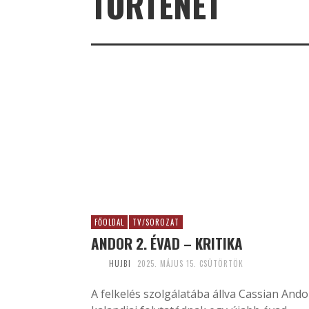
TÖRTÉNET
FŐOLDAL
TV/SOROZAT
ANDOR 2. ÉVAD – KRITIKA
HUJBI
2025. MÁJUS 15. CSÜTÖRTÖK
A felkelés szolgálatába állva Cassian Ando