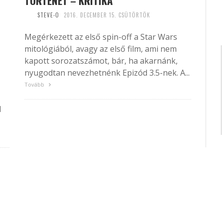
TÖRTÉNET – KRITIKA
STEVE-O
2016. DECEMBER 15. CSÜTÖRTÖK
Megérkezett az első spin-off a Star Wars
mitológiából, avagy az első film, ami nem
kapott sorozatszámot, bár, ha akarnánk,
nyugodtan nevezhetnénk Epizód 3.5-nek. A...
Tovább
d