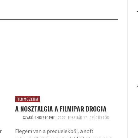
FILMMÚZEUM
A NOSZTALGIA A FILMIPAR DROGJA
SZABÓ CHRISTOPHE
2022. FEBRUÁR 17. CSÜTÖRTÖK
r
Elegem van a prequelekből, a soft