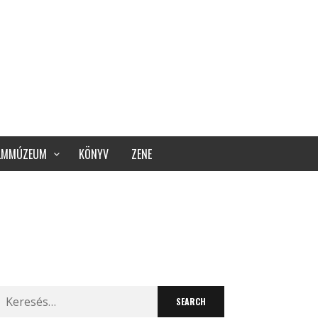
ILMMÚZEUM
KÖNYV
ZENE
Search
for: