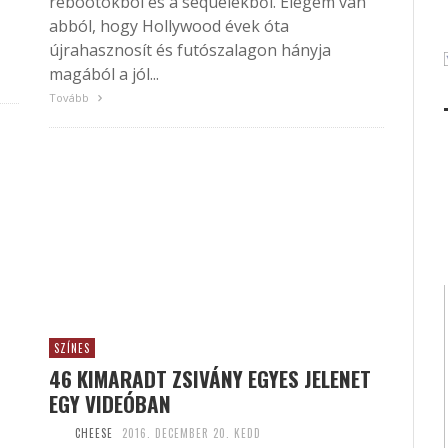
rebootokból és a sequelekből. Elegem van
abból, hogy Hollywood évek óta
újrahasznosít és futószalagon hányja
magából a jól...
Tovább
SZÍNES
46 KIMARADT ZSIVÁNY EGYES JELENET
EGY VIDEÓBAN
CHEESE
2016. DECEMBER 20. KEDD