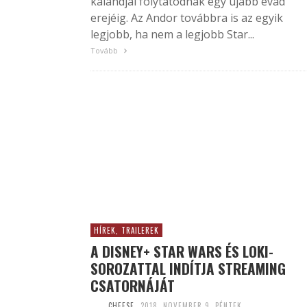
kalandjai folytatódnak egy újabb évad
erejéig. Az Andor továbbra is az egyik
legjobb, ha nem a legjobb Star...
Tovább
HÍREK, TRAILEREK
A DISNEY+ STAR WARS ÉS LOKI-
SOROZATTAL INDÍTJA STREAMING
CSATORNÁJÁT
CHEESE
2018. NOVEMBER 9. PÉNTEK