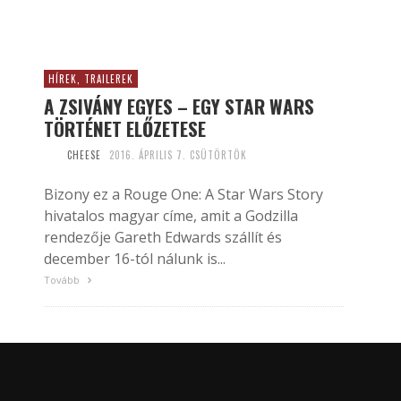
HÍREK, TRAILEREK
A ZSIVÁNY EGYES – EGY STAR WARS
TÖRTÉNET ELŐZETESE
CHEESE
2016. ÁPRILIS 7. CSÜTÖRTÖK
Bizony ez a Rouge One: A Star Wars Story
hivatalos magyar címe, amit a Godzilla
rendezője Gareth Edwards szállít és
december 16-tól nálunk is...
Tovább