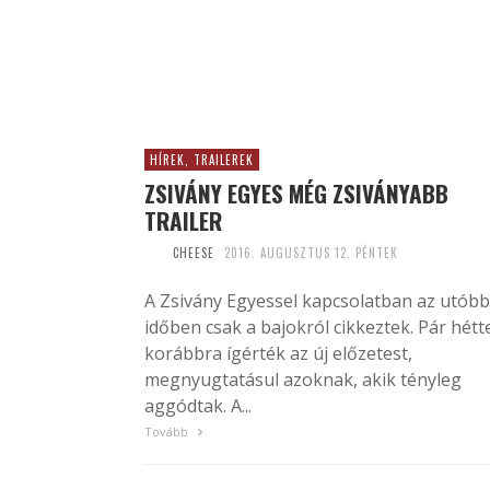
HÍREK, TRAILEREK
ZSIVÁNY EGYES MÉG ZSIVÁNYABB
TRAILER
CHEESE
2016. AUGUSZTUS 12. PÉNTEK
A Zsivány Egyessel kapcsolatban az utóbb
időben csak a bajokról cikkeztek. Pár hétt
korábbra ígérték az új előzetest,
megnyugtatásul azoknak, akik tényleg
aggódtak. A...
Tovább