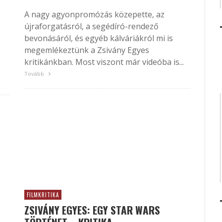
A nagy agyonpromózás közepette, az
újraforgatásról, a segédíró-rendező
bevonásáról, és egyéb kálváriákról mi is
megemlékeztünk a Zsivány Egyes
kritikánkban. Most viszont már videóba is...
Tovább
FILMKRITIKA
ZSIVÁNY EGYES: EGY STAR WARS