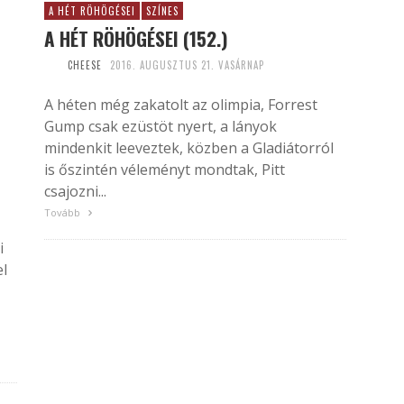
A HÉT RÖHÖGÉSEI
SZÍNES
A HÉT RÖHÖGÉSEI (152.)
CHEESE
2016. AUGUSZTUS 21. VASÁRNAP
A héten még zakatolt az olimpia, Forrest
Gump csak ezüstöt nyert, a lányok
mindenkit leeveztek, közben a Gladiátorról
is őszintén véleményt mondtak, Pitt
csajozni...
Tovább
i
el