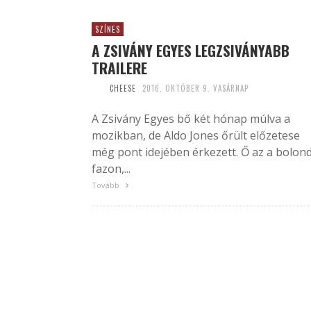
SZÍNES
A ZSIVÁNY EGYES LEGZSIVÁNYABB
TRAILERE
CHEESE
2016. OKTÓBER 9. VASÁRNAP
A Zsivány Egyes bő két hónap múlva a
mozikban, de Aldo Jones őrült előzetese
még pont idejében érkezett. Ő az a bolon
fazon,...
Tovább