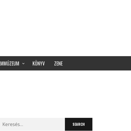
ILMMÚZEUM
KÖNYV
ZENE
Search
for: