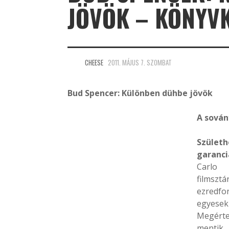
JÖVÖK – KÖNYV
CHEESE
2011. MÁJUS 7. SZOMBAT
Bud Spencer: Különben dühbe jövök
A sován
Szület
garanci
Carlo 
filmsz
ezredfo
egyesek 
Megérte
mentik 