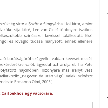
szükség vitte először a filmgyárba. Hol látta, amint
lakókocsija köré, Lee van Cleef többnyire iszákos
lkészültebb színésszel kevéssel találkozott. Első
gol és lovagló tudása hiányzott, ennek ellenére
aló barátságáról szégyellni valóan keveset mesél,
ekérderékre valót. Egyedül azt árulja el, ha Pete
folytatott hajcihőben, bizonyára más irányt vesz
 nyilatkozik: „negyven év után végül valaki színészt
rendezte Ermanno Olmi, 2003.).
k Carloékhoz egy vacsorára.