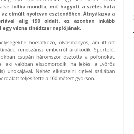
sítve
tollba mondta, mit hagyott a széles háta
az elmúlt nyolcvan esztendőben. Átnyálazva a
ériával alig 190 oldalt, ez azonban inkább
l egy vézna tinédzser naplójának.
 mélységekbe bocsátkozó, olvasmányos, ám itt-ott
etimádó reneszánsz emberről árulkodik. Sportoló,
apokban csupán háromszor osztotta a pofonokat.
 aki valóban elszomorodik, ha lekési a „vörös
is) unokájával. Nehéz elképzelni cigivel szájában
rc alatt teljesítette a 100 métert gyorson.