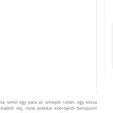
szta, sehol egy paca az ünneplő ruhán, egy kósza
mádott nej, rövid politikai kitérőjéről Berlusconi