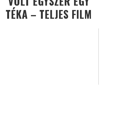
VOLT EGYSZER EGY
TÉKA – TELJES FILM