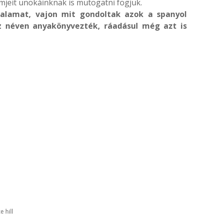
lmjeit unokáinknak is mutogatni fogjuk.
dalamat, vajon mit gondoltak azok a spanyol
ez néven anyakönyvezték, ráadásul még azt is
e hill