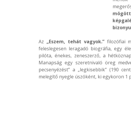
megerő
mögött 
képgal
bizonyu
Az
„Eszem, tehát vagyok.”
filozófiai
feleslegesen leragadó biográfia, egy él
pilóta, énekes, zeneszerző, a hétközn
Manapság egy szeretnivaló öreg medve,
pecsenyézést” a „legkisebbik” (190 cent
melegítő nyegle úszóként, ki egykoron 1 pe