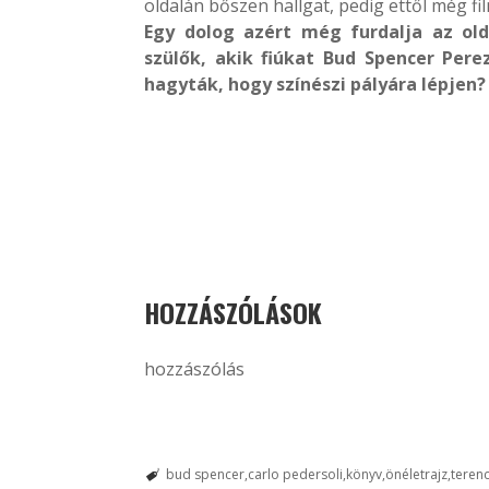
oldalán bőszen hallgat, pedig ettől még fi
Egy dolog azért még furdalja az ol
szülők, akik fiúkat Bud Spencer Per
hagyták, hogy színészi pályára lépjen?
HOZZÁSZÓLÁSOK
hozzászólás
bud spencer
carlo pedersoli
könyv
önéletrajz
terenc