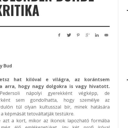
KRITIKA
y Bud
hetsz hat kilóval e világra, az korántsem
a arra, hogy nagy dolgokra is vagy hivatott.
Pedersoli nápolyi gyerekként végképp, de
tárként sem gondolhatta, hogy személye az
rdulón túl olyan kultusszal bír, minek hatására
a képmását tetováltatják testükre.
 azt a kort, mikor az ikonok lapozható formába
még élő emlékezetüket, így két profi íróval