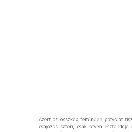
Azért az összkép feltűnően patyolat ti
csajozós sztori, csak ötven esztendeje i