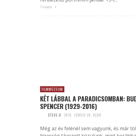
Tovább
FILMMÚZEUM
KÉT LÁBBAL A PARADICSOMBAN: BU
SPENCER (1929-2016)
STEVE-O
2016. JÚNIUS 28. KEDD
Még az év felénél sem vagyunk, és már t
híresség távozott közülünk, mint korább