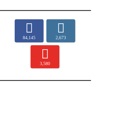
84,145
2,673
3,580