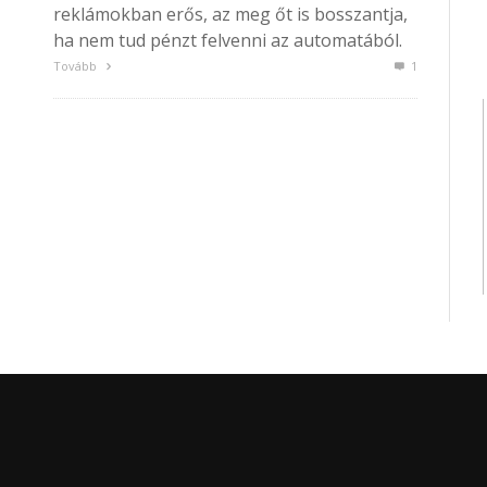
reklámokban erős, az meg őt is bosszantja,
ha nem tud pénzt felvenni az automatából.
Tovább
1