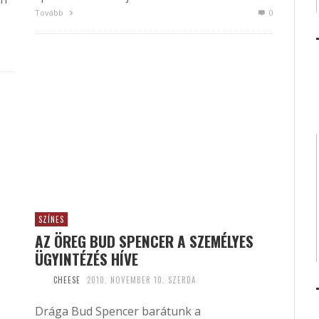
Tovább
0
SZÍNES
AZ ÖREG BUD SPENCER A SZEMÉLYES
ÜGYINTÉZÉS HÍVE
CHEESE
2010. NOVEMBER 10. SZERDA
Drága Bud Spencer barátunk a