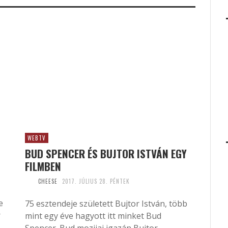
WEBTV
BUD SPENCER ÉS BUJTOR ISTVÁN EGY
FILMBEN
CHEESE
2017. JÚLIUS 28. PÉNTEK
e
75 esztendeje született Bujtor István, több
r
mint egy éve hagyott itt minket Bud