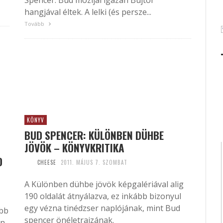
Spencer. Bud mozijai igazán Bujtor
hangjával éltek. A lelki (és persze...
Tovább
KÖNYV
BUD SPENCER: KÜLÖNBEN DÜHBE
JÖVÖK – KÖNYVKRITIKA
D
CHEESE
2011. MÁJUS 7. SZOMBAT
A Különben dühbe jövök képgalériával alig
190 oldalát átnyálazva, ez inkább bizonyul
egy vézna tinédzser naplójának, mint Bud
öbb
spencer önéletrajzának.
an