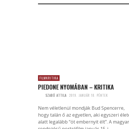
FILMKRITIKA
PIEDONE NYOMÁBAN – KRITIKA
SZABÓ ATTILA
2019. JANUÁR 18. PÉNTEK
Nem véletlenül mondják Bud Spencerre,
hogy talán ő az egyetlen, aki egyszeri élet
alatt legalább “öt embernyit élt”. A magya
rendezésű portréfilm január 15-i...