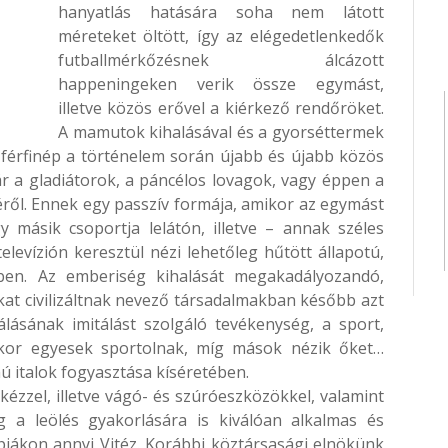
hanyatlás hatására soha nem látott
méreteket öltött, így az elégedetlenkedők
futballmérkőzésnek álcázott
happeningeken verik össze egymást,
illetve közös erővel a kiérkező rendőröket.
A mamutok kihalásával és a gyorséttermek
a férfinép a történelem során újabb és újabb közös
r a gladiátorok, a páncélos lovagok, vagy éppen a
ről. Ennek egy passzív formája, amikor az egymást
gy másik csoportja lelátón, illetve – annak széles
levízión keresztül nézi lehetőleg hűtött állapotú,
zben. Az emberiség kihalását megakadályozandó,
at civilizáltnak nevező társadalmakban később azt
álásának imitálást szolgáló tevékenység, a sport,
mikor egyesek sportolnak, míg mások nézik őket…
ú italok fogyasztása kíséretében.
kézzel, illetve vágó- és szúróeszközökkel, valamint
g a leölés gyakorlására is kiválóan alkalmas és
mpiákon annyi Vitéz. Korábbi köztársasági elnökünk