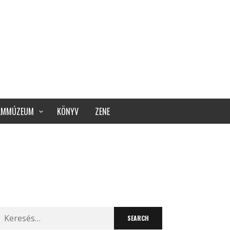
ILMMÚZEUM
KÖNYV
ZENE
Search
for: