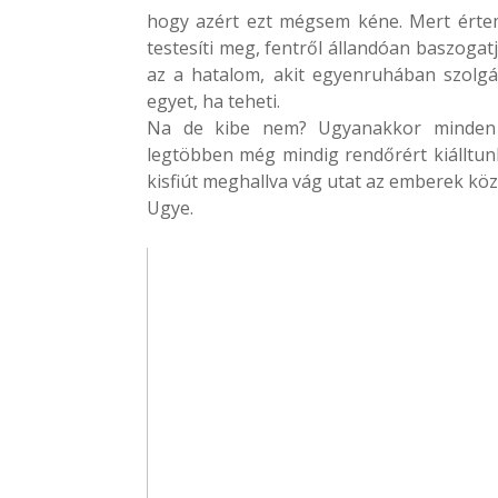
hogy azért ezt mégsem kéne. Mert értem
testesíti meg, fentről állandóan baszogat
az a hatalom, akit egyenruhában szolgál
egyet, ha teheti.
Na de kibe nem? Ugyanakkor minden el
legtöbben még mindig rendőrért kiálltunk
kisfiút meghallva vág utat az emberek köz
Ugye.