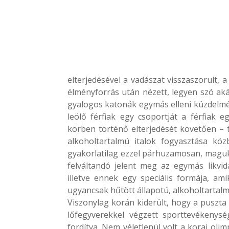
elterjedésével a vadászat visszaszorult, 
élményforrás után nézett, legyen szó aká
gyalogos katonák egymás elleni küzdelmé
leölő férfiak egy csoportját a férfiak e
körben történő elterjedését követően – te
alkoholtartalmú italok fogyasztása kö
gyakorlatilag ezzel párhuzamosan, maguk
felváltandó jelent meg az egymás likvid
illetve ennek egy speciális formája, a
ugyancsak hűtött állapotú, alkoholtartalm
Viszonylag korán kiderült, hogy a puszta 
lőfegyverekkel végzett sporttevékenysé
fordítva. Nem véletlenül volt a korai oli