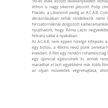
’90-es évek között tevékenykedett Rómáb
itthon is nagy sikerrel játszott Polip cí
Placido, a Libanonit pedig az A.C.A.B. Cob
ábrázolásában tehát rendelkezik némi 
hírcsatornáknál dolgozott kameramanként.
nyújthatott, hogy Róma Lazio negyedében 
feliratú sállal a nyakában.
Az A.C.A.B. nem éppen hízelgő kifejezés a
egy biztos, a 4Skins nevű punk zenekarn
években. A film egy rendőri rohamosztag 
egy újonccal egészülnek ki, annak ren
maradhat el (ezt egyébként már több filmb
az olyan műveletek végrehajtása, aho