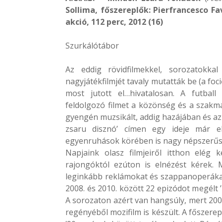
Sollima, főszereplők: Pierfrancesco Fav
akció, 112 perc, 2012 (16)
Szurkálótábor
Az eddig rövidfilmekkel, sorozatokkal
nagyjátékfilmjét tavaly mutatták be (a fo
most jutott el…hivatalosan. A futbal
feldolgozó filmet a közönség és a szakm
gyengén muzsikált, addig hazájában és az 
zsaru disznó’ címen egy ideje már elé
egyenruhások körében is nagy népszerűs
Napjaink olasz filmjeiről itthon elég
rajongóktól ezúton is elnézést kérek. 
leginkább reklámokat és szappanoperákat f
2008. és 2010. között 22 epizódot megélt
A sorozaton azért van hangsúly, mert 200
regényéből mozifilm is készült. A főszerepl