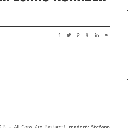
A.B. – All Cops Are Bastards),
rendező: Stefano