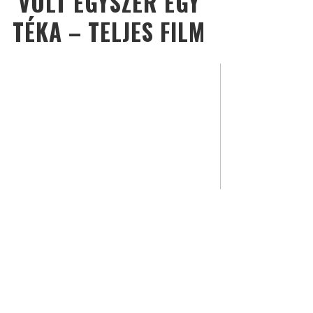
VOLT EGYSZER EGY
TÉKA – TELJES FILM