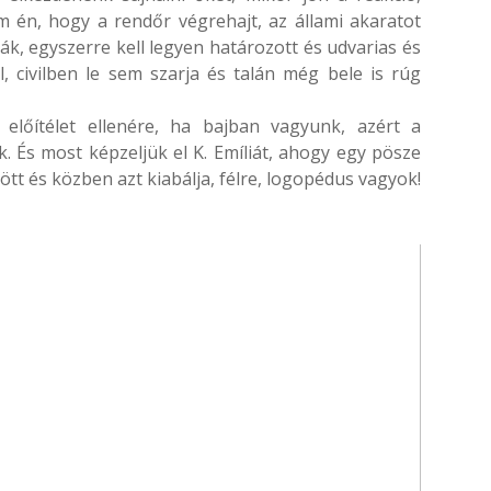
 én, hogy a rendőr végrehajt, az állami akaratot
ják, egyszerre kell legyen határozott és udvarias és
, civilben le sem szarja és talán még bele is rúg
őítélet ellenére, ha bajban vagyunk, azért a
. És most képzeljük el K. Emíliát, ahogy egy pösze
ött és közben azt kiabálja, félre, logopédus vagyok!