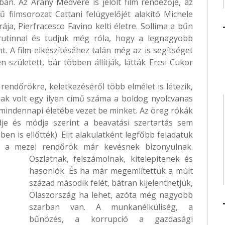
an. Az Arany Medvére is jelölt film rendezője, az
mű filmsorozat Cattani felügyelőjét alakító Michele
rája, Pierfracesco Favino kelti életre. Sollima a bűn
rutinnal és tudjuk még róla, hogy a legnagyobb
 A film elkészítéséhez talán még az is segítséget
született, bár többen állítják, látták Ercsi Cukor
 rendőrökre, keletkezéséről több elmélet is létezik,
ak volt egy ilyen című száma a boldog nyolcvanas
mindennapi életébe vezet be minket. Az öreg rókák
dje és módja szerint a beavatási szertartás sem
en is ellőtték). Elit alakulatként legfőbb feladatuk
l a mezei rendőrök már kevésnek bizonyulnak.
Oszlatnak, felszámolnak, kitelepítenek és
hasonlók. És ha már megemlítettük a múlt
század második felét, bátran kijelenthetjük,
Olaszország ha lehet, azóta még nagyobb
szarban van. A munkanélküliség, a
bűnözés, a korrupció a gazdasági