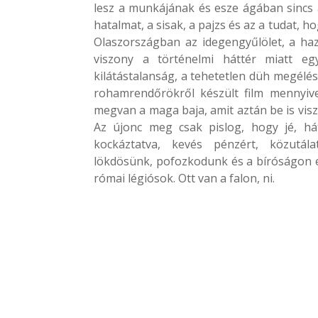
lesz a munkájának és esze ágában sincs 
hatalmat, a sisak, a pajzs és az a tudat, 
Olaszországban az idegengyűlölet, a ha
viszony a történelmi háttér miatt e
kilátástalanság, a tehetetlen düh megélése
rohamrendőrökről készült film mennyiv
megvan a maga baja, amit aztán be is vis
Az újonc meg csak pislog, hogy jé, há
kockáztatva, kevés pénzért, közutál
lökdösünk, pofozkodunk és a bíróságon e
római légiósok. Ott van a falon, ni.