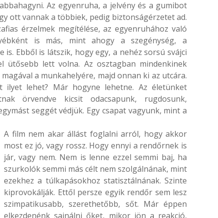
abbahagyni. Az egyenruha, a jelvény és a gumibot
hogy ott vannak a többiek, pedig biztonságérzetet ad.
zafias érzelmek megítélése, az egyenruhához való
gyébként is más, mint ahogy a szegénység, a
 is. Ebből is látszik, hogy egy, a nehéz sorsú svájci
el ütősebb lett volna. Az osztagban mindenkinek
z magával a munkahelyére, majd onnan ki az utcára.
t ilyet lehet? Már hogyne lehetne. Az életünket
atnak örvendve kicsit odacsapunk, rugdosunk,
gymást seggét védjük. Egy csapat vagyunk, mint a
A film nem akar állást foglalni arról, hogy akkor
most ez jó, vagy rossz. Hogy ennyi a rendőrnek is
jár, vagy nem. Nem is lenne ezzel semmi baj, ha
szurkolók semmi más célt nem szolgálnának, mint
ezekhez a túlkapásokhoz statisztálnának. Szinte
kiprovokálják. Ettől persze egyik rendőr sem lesz
szimpatikusabb, szerethetőbb, sőt. Már éppen
elkezdenénk sajnálni őket, mikor jön a reakció,