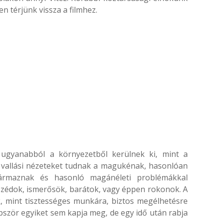
n térjünk vissza a filmhez.
 ugyanabból a környezetből kerülnek ki, mint a
s vallási nézeteket tudnak a magukénak, hasonlóan
származnak és hasonló magánéleti problémákkal
zédok, ismerősök, barátok, vagy éppen rokonok. A
 mint tisztességes munkára, biztos megélhetésre
bször egyiket sem kapja meg, de egy idő után rabja