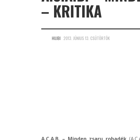
– KRITIKA
HUJBI
2013. JÚNIUS 13. CSÜTÖRTÖK
A.C.A.B. – Minden zsaru rohadék
(A.C.