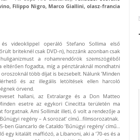
ino, Filippo Nigro, Marco Giallini, olasz-francia
 és videoklippel operáló Stefano Sollima első
ciőrült briteknél csak DVD-n), hozzánk azonban csak
l huliganizmust a rohamrendőrök szemszögéből
a eltérően fogadta, míg a pénztáraknál mondhatni
oroszoknál több díjat is bezsebelt. Nálunk ’Minden
rhető és az illegális letöltések ellen harcoló
égnek örvend.
 keveset hallani, az Extralarge és a Don Matteo
Minden esetre az egykori Cinecitta területén ma
orgatnak. Ami Sollimát illeti, ő volt a rendezője a
 ’Bűnügyi regény – A sorozat’ című…filmsorozatnak.
5-ben Giancarlo de Cataldo ’Bűnügyi regény’ című…
ő egy kitalált maffiózó, a Libanoni, aki a ’70-es és a