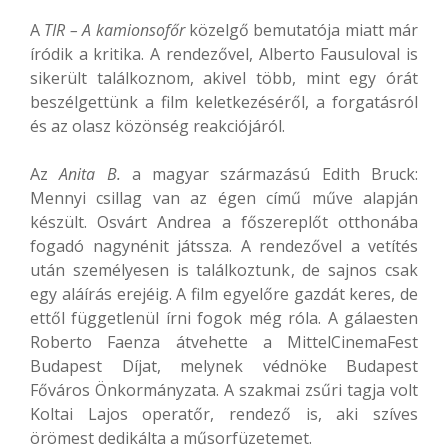
A
TIR – A kamionsofőr
közelgő bemutatója miatt már
íródik a kritika. A rendezővel, Alberto Fausuloval is
sikerült találkoznom, akivel több, mint egy órát
beszélgettünk a film keletkezéséről, a forgatásról
és az olasz közönség reakciójáról.
Az
Anita B.
a magyar származású Edith Bruck:
Mennyi csillag van az égen című műve alapján
készült. Osvárt Andrea a főszereplőt otthonába
fogadó nagynénit játssza. A rendezővel a vetítés
után személyesen is találkoztunk, de sajnos csak
egy aláírás erejéig. A film egyelőre gazdát keres, de
ettől függetlenül írni fogok még róla. A gálaesten
Roberto Faenza átvehette a MittelCinemaFest
Budapest Díjat, melynek védnöke Budapest
Főváros Önkormányzata. A szakmai zsűri tagja volt
Koltai Lajos operatőr, rendező is, aki szíves
örömest dedikálta a műsorfüzetemet.