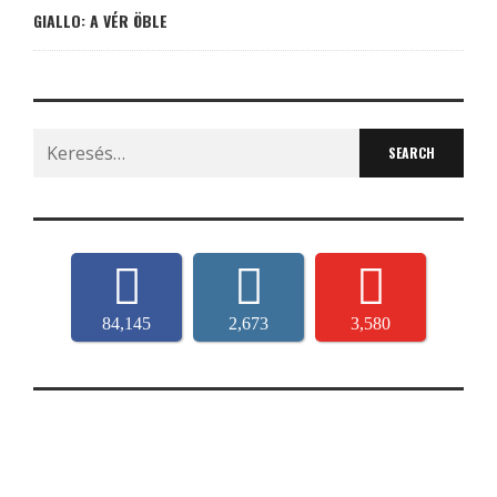
GIALLO: A VÉR ÖBLE
Search
for:
84,145
2,673
3,580