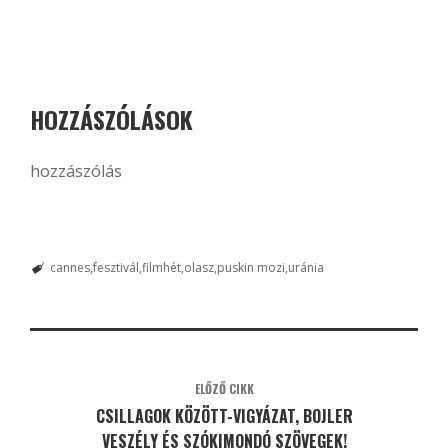
HOZZÁSZÓLÁSOK
hozzászólás
cannes
fesztivál
filmhét
olasz
puskin mozi
uránia
ELŐZŐ CIKK
CSILLAGOK KÖZÖTT-VIGYÁZAT, BOJLER
VESZÉLY ÉS SZÓKIMONDÓ SZÖVEGEK!