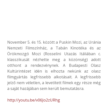
November 5. és 15. között a Puskin Mozi, az Uránia
Nemzeti Filmszínház, a Tabán Kinotéka és az
Örökmozgó Mozi (Rosselini Utazás Itáliában c.
klasszikusát nézhette meg a közönség) adott
otthont a rendezvénynek. A Budapesti Olasz
Kultúrintézet idén is elhozta nekünk az olasz
filmgyártás legfrissebb alkotásait. A legfrissebb
jelző nem véletlen, a levetített filmek egy része még
a saját hazájában sem került bemutatásra.
http://youtu.be/v06Jo2zURhg