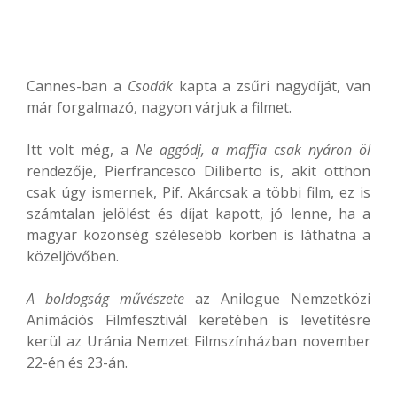
Cannes-ban a
Csodák
kapta a zsűri nagydíját, van
már forgalmazó, nagyon várjuk a filmet.
Itt volt még, a
Ne aggódj, a maffia csak nyáron öl
rendezője, Pierfrancesco Diliberto is, akit otthon
csak úgy ismernek, Pif. Akárcsak a többi film, ez is
számtalan jelölést és díjat kapott, jó lenne, ha a
magyar közönség szélesebb körben is láthatna a
közeljövőben.
A boldogság művészete
az Anilogue Nemzetközi
Animációs Filmfesztivál keretében is levetítésre
kerül az Uránia Nemzet Filmszínházban november
22-én és 23-án.