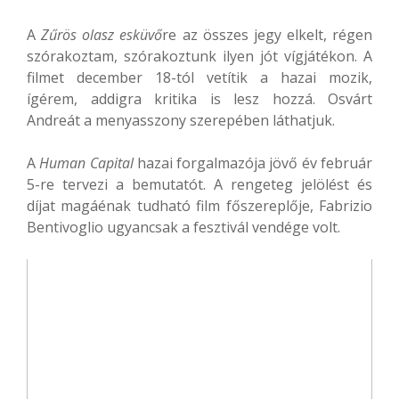
A
Zűrös olasz esküvő
re az összes jegy elkelt, régen
szórakoztam, szórakoztunk ilyen jót vígjátékon. A
filmet december 18-tól vetítik a hazai mozik,
ígérem, addigra kritika is lesz hozzá. Osvárt
Andreát a menyasszony szerepében láthatjuk.
A
Human Capital
hazai forgalmazója jövő év február
5-re tervezi a bemutatót. A rengeteg jelölést és
díjat magáénak tudható film főszereplője, Fabrizio
Bentivoglio ugyancsak a fesztivál vendége volt.