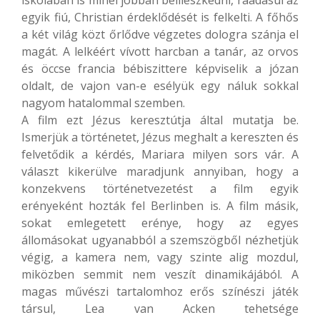
iskolában is minél jobban beilleszkedni, ráadásul az
egyik fiú, Christian érdeklődését is felkelti. A főhős
a két világ közt őrlődve végzetes dologra szánja el
magát. A lelkéért vívott harcban a tanár, az orvos
és öccse francia bébiszittere képviselik a józan
oldalt, de vajon van-e esélyük egy náluk sokkal
nagyom hatalommal szemben.
A film ezt Jézus keresztútja által mutatja be.
Ismerjük a történetet, Jézus meghalt a kereszten és
felvetődik a kérdés, Mariara milyen sors vár. A
választ kikerülve maradjunk annyiban, hogy a
konzekvens történetvezetést a film egyik
erényeként hozták fel Berlinben is. A film másik,
sokat emlegetett erénye, hogy az egyes
állomásokat ugyanabból a szemszögből nézhetjük
végig, a kamera nem, vagy szinte alig mozdul,
miközben semmit nem veszít dinamikájából. A
magas művészi tartalomhoz erős színészi játék
társul, Lea van Acken tehetsége