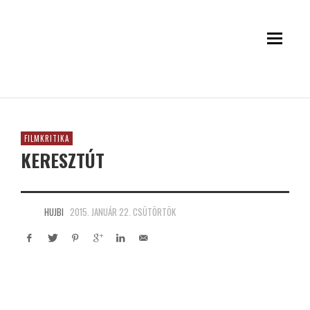
FILMKRITIKA
KERESZTÚT
HUJBI
2015. JANUÁR 22. CSÜTÖRTÖK