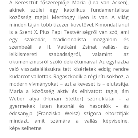
A Keresztút főszereplője Maria (Lea van Acken),
akinek szülei egy katolikus fundamentalista
közösség tagjai. Merthogy ilyen is van. A világ
minden táján több tízezer követővel. Kimondatlanul
is a Szent X. Pius Papi Testvériségről van szó, ami
egy szakadár, tradicionalista mozgalom és
szembeáll a II. Vatikáni Zsinat vallás- és
lelkiismereti szabadságról, valamint az
ökumenizmusról szóló dekrétumaival. Az egyházba
való visszatalálásukra tett kísérletek eddig rendre
kudarcot vallottak. Ragaszkodik a régi rítusokhoz, a
modern vívmányokat – azt a keveset is – elutasítja.
Maria a közösség aktív és elhivatott tagja, ám
Weber atya (Florian Stetter) szónoklatai – a
gyermekek Isten katonái és hasonlók – és
édesanyja (Franziska Weisz) szigora eltorzítják
mindazt, amit számára a vallás képviselne,
képviselhetne.