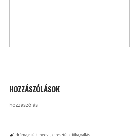
HOZZÁSZÓLÁSOK
hozzászólás
dráma
ezüst medve
keresztút
kritika
vallás