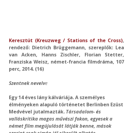
Keresztút (Kreuzweg / Stations of the Cross)
,
rendező: Dietrich Brüggemann, szereplők: Lea
van Acken, Hanns Zischler, Florian Stetter,
Franziska Weisz, német-francia filmdráma, 107
perc, 2014. (16)
Szentnek nevelv
e
Egy 14 éves lány kálváriája. A személyes
élményeken alapuló történetet Berlinben Ezüst
Medvével jutalmazták.
Társadalom- és
valláskritika magas művészi fokon, egyesek a
német film megújulását látják benne, mások
szerint csak simán jól sikerült alkotás.