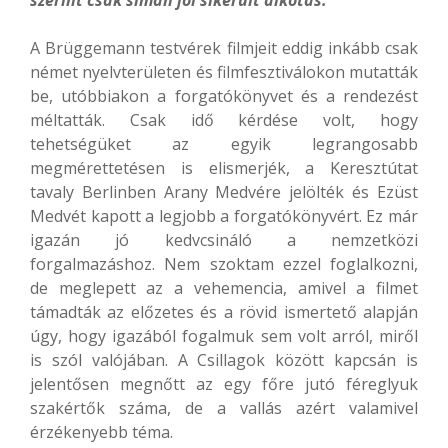
A Brüggemann testvérek filmjeit eddig inkább csak
német nyelvterületen és filmfesztiválokon mutatták
be, utóbbiakon a forgatókönyvet és a rendezést
méltatták. Csak idő kérdése volt, hogy
tehetségüket az egyik legrangosabb
megmérettetésen is elismerjék, a Keresztútat
tavaly Berlinben Arany Medvére jelölték és Ezüst
Medvét kapott a legjobb a forgatókönyvért. Ez már
igazán jó kedvcsináló a nemzetközi
forgalmazáshoz. Nem szoktam ezzel foglalkozni,
de meglepett az a vehemencia, amivel a filmet
támadták az előzetes és a rövid ismertető alapján
úgy, hogy igazából fogalmuk sem volt arról, miről
is szól valójában. A Csillagok között kapcsán is
jelentősen megnőtt az egy főre jutó féreglyuk
szakértők száma, de a vallás azért valamivel
érzékenyebb téma.