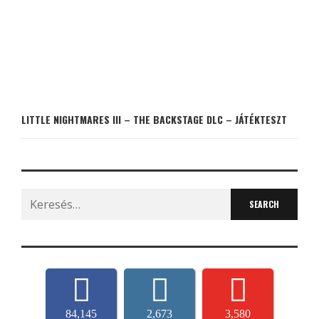
LITTLE NIGHTMARES III – THE BACKSTAGE DLC – JÁTÉKTESZT
Search
for:
84,145
2,673
3,580