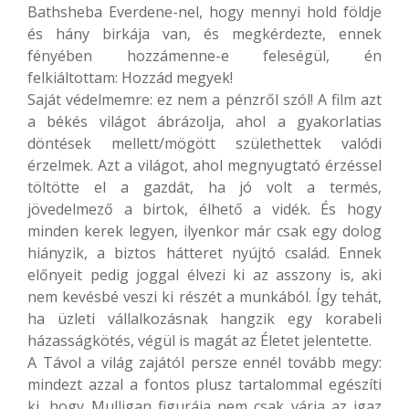
Bathsheba Everdene-nel, hogy mennyi hold földje
és hány birkája van, és megkérdezte, ennek
fényében hozzámenne-e feleségül, én
felkiáltottam: Hozzád megyek!
Saját védelmemre: ez nem a pénzről szól! A film azt
a békés világot ábrázolja, ahol a gyakorlatias
döntések mellett/mögött születhettek valódi
érzelmek. Azt a világot, ahol megnyugtató érzéssel
töltötte el a gazdát, ha jó volt a termés,
jövedelmező a birtok, élhető a vidék. És hogy
minden kerek legyen, ilyenkor már csak egy dolog
hiányzik, a biztos hátteret nyújtó család. Ennek
előnyeit pedig joggal élvezi ki az asszony is, aki
nem kevésbé veszi ki részét a munkából. Így tehát,
ha üzleti vállalkozásnak hangzik egy korabeli
házasságkötés, végül is magát az Életet jelentette.
A Távol a világ zajától persze ennél tovább megy:
mindezt azzal a fontos plusz tartalommal egészíti
ki, hogy Mulligan figurája nem csak várja az igaz