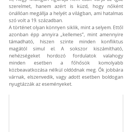
szerelmet, hanem azért is küzd, hogy nőként
önállóan megállja a helyét a világban, ami hatalmas
szó volt a 19. században.
A történet olyan könnyen siklik, mint a selyem. Ettől
azonban épp annyira „kellemes”, mint amennyire
támadható, hiszen szinte minden konfliktus
magától simul el. A sokszor kiszámítható,
nehézségeket hordozó fordulatok valahogy
minden esetben a főhősök komolyabb
közbeavatkozása nélkül oldódnak meg. Ők jobbára
várnak, elszenvedik, vagy adott esetben boldogan
nyugtázzák az eseményeket.