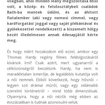
világban, ahol minden leány megszólítása Miss
volt, a közép- és felsőosztálybeli családok
Bath-ba mentek üdülni, és az áhított
fiatalember (aki vagy nemesi címmel, vagy
kardforgatási joggal vagy saját plébániával és
gyülekezettel rendelkezett) a kiszemelt hölgy
kezét illedelmesen annak édesapjától kérte
meg.
És hogy miért hozakodom elő ezzel, amikor egy
Thomas Hardy regény filmes feldolgozásáról
kívánok írni? Csak azért, mert ugyanarról a
célközönségről beszélünk. Hardy, ha nem is
maradéktalan ismerője, de legalábbis kutatója volt
a női nemnek. Ebből következik, hogy hősnői –
legyen szó drámai műről, vagy egy vidámabb
szerelmi történetről – mind több dimenziósak.
Olyannyira, hogy a női nézők még ebben az
évszázadban is tudnak azonosulni velük.