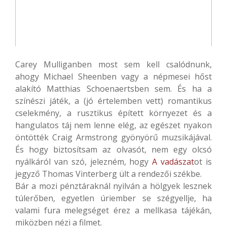
Carey Mulliganben most sem kell csalódnunk,
ahogy Michael Sheenben vagy a népmesei hőst
alakító Matthias Schoenaertsben sem. És ha a
színészi játék, a (jó értelemben vett) romantikus
cselekmény, a rusztikus épített környezet és a
hangulatos táj nem lenne elég, az egészet nyakon
öntötték Craig Armstrong gyönyörű muzsikájával.
És hogy biztosítsam az olvasót, nem egy olcsó
nyálkáról van szó, jelezném, hogy
A vadászat
ot is
jegyző Thomas Vinterberg ült a rendezői székbe.
Bár a mozi pénztáraknál nyilván a hölgyek lesznek
túlerőben, egyetlen úriember se szégyellje, ha
valami fura melegséget érez a mellkasa tájékán,
miközben nézi a filmet.