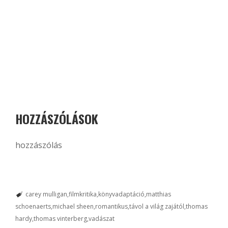
HOZZÁSZÓLÁSOK
hozzászólás
carey mulligan
filmkritika
könyvadaptáció
matthias
schoenaerts
michael sheen
romantikus
távol a világ zajától
thomas
hardy
thomas vinterberg
vadászat