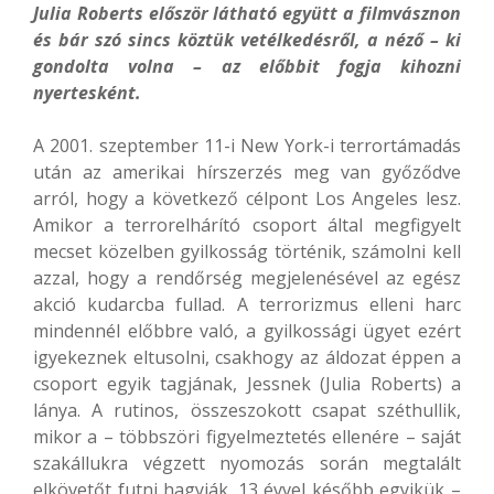
Julia Roberts először látható együtt a filmvásznon
és bár szó sincs köztük vetélkedésről, a néző – ki
gondolta volna – az előbbit fogja kihozni
nyertesként.
A 2001. szeptember 11-i New York-i terrortámadás
után az amerikai hírszerzés meg van győződve
arról, hogy a következő célpont Los Angeles lesz.
Amikor a terrorelhárító csoport által megfigyelt
mecset közelben gyilkosság történik, számolni kell
azzal, hogy a rendőrség megjelenésével az egész
akció kudarcba fullad. A terrorizmus elleni harc
mindennél előbbre való, a gyilkossági ügyet ezért
igyekeznek eltusolni, csakhogy az áldozat éppen a
csoport egyik tagjának, Jessnek (Julia Roberts) a
lánya. A rutinos, összeszokott csapat széthullik,
mikor a – többszöri figyelmeztetés ellenére – saját
szakállukra végzett nyomozás során megtalált
elkövetőt futni hagyják. 13 évvel később egyikük –