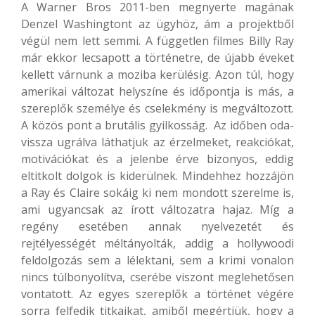
A Warner Bros 2011-ben megnyerte magának
Denzel Washingtont az ügyhöz, ám a projektből
végül nem lett semmi. A független filmes Billy Ray
már ekkor lecsapott a történetre, de újabb éveket
kellett várnunk a moziba kerülésig. Azon túl, hogy
amerikai változat helyszíne és időpontja is más, a
szereplők személye és cselekmény is megváltozott.
A közös pont a brutális gyilkosság. Az időben oda-
vissza ugrálva láthatjuk az érzelmeket, reakciókat,
motivációkat és a jelenbe érve bizonyos, eddig
eltitkolt dolgok is kiderülnek. Mindehhez hozzájön
a Ray és Claire sokáig ki nem mondott szerelme is,
ami ugyancsak az írott változatra hajaz. Míg a
regény esetében annak nyelvezetét és
rejtélyességét méltányolták, addig a hollywoodi
feldolgozás sem a lélektani, sem a krimi vonalon
nincs túlbonyolítva, cserébe viszont meglehetősen
vontatott. Az egyes szereplők a történet végére
sorra felfedik titkaikat, amiből megértjük, hogy a