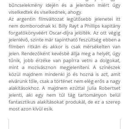
bűncselekmény idején és a jelenben miért úgy
viselkedtek és viselkednek, ahogy.
Az argentin filmváltozat legütősebb jelenetei itt
nem domborodnak ki. Billy Rayt a Phillips kapitány
forgatókönyvéért Oscar-díjra jelölték. Az ott végig
jelenlévő, szinte már tapintható feszültség ebben a
filmben ritkán és akkor is csak mérsékelten van
jelen. Rendezőként kevésbé állja meg a helyét, úgy
tűnik, jobb érzéke van papírra vetni a dolgokat,
mint a mozivásznon megjeleníteni. A színészek
közül majdnem mindenki jó és hozná is azt, amit
elvárunk tőle, csak a történet nem elég erős a nagy
alakításokhoz. A majdnem ezúttal Julia Robertset
jelenti, aki egy nem túl tág tartományon belül
fantasztikus alakításokat produkál, de ez a szerep
most azon kívül esik.