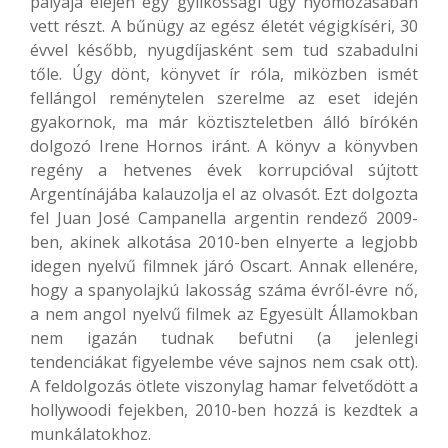
pályája elején egy gyilkossági ügy nyomozásában
vett részt. A bűnügy az egész életét végigkíséri, 30
évvel később, nyugdíjasként sem tud szabadulni
tőle. Úgy dönt, könyvet ír róla, miközben ismét
fellángol reménytelen szerelme az eset idején
gyakornok, ma már köztiszteletben álló bírókén
dolgozó Irene Hornos iránt. A könyv a könyvben
regény a hetvenes évek korrupcióval sújtott
Argentínájába kalauzolja el az olvasót. Ezt dolgozta
fel Juan José Campanella argentin rendező 2009-
ben, akinek alkotása 2010-ben elnyerte a legjobb
idegen nyelvű filmnek járó Oscart. Annak ellenére,
hogy a spanyolajkú lakosság száma évről-évre nő,
a nem angol nyelvű filmek az Egyesült Államokban
nem igazán tudnak befutni (a jelenlegi
tendenciákat figyelembe véve sajnos nem csak ott).
A feldolgozás ötlete viszonylag hamar felvetődött a
hollywoodi fejekben, 2010-ben hozzá is kezdtek a
munkálatokhoz.