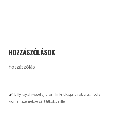
HOZZÁSZÓLÁSOK
hozzászólás
billy ray
chiwetel ejiofor
filmkritika
julia roberts
nicole
kidman
szemekbe zárt titkok
thriller