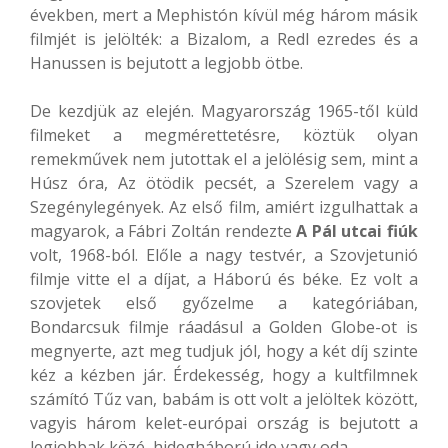
években, mert a Mephistón kívül még három másik
filmjét is jelölték: a Bizalom, a Redl ezredes és a
Hanussen is bejutott a legjobb ötbe.
De kezdjük az elején. Magyarország 1965-től küld
filmeket a megmérettetésre, köztük olyan
remekművek nem jutottak el a jelölésig sem, mint a
Húsz óra, Az ötödik pecsét, a Szerelem vagy a
Szegénylegények. Az első film, amiért izgulhattak a
magyarok, a Fábri Zoltán rendezte
A
Pál utcai fiúk
volt, 1968-ból. Előle a nagy testvér, a Szovjetunió
filmje vitte el a díjat, a Háború és béke. Ez volt a
szovjetek első győzelme a kategóriában,
Bondarcsuk filmje ráadásul a Golden Globe-ot is
megnyerte, azt meg tudjuk jól, hogy a két díj szinte
kéz a kézben jár. Érdekesség, hogy a kultfilmnek
számító Tűz van, babám is ott volt a jelöltek között,
vagyis három kelet-európai ország is bejutott a
legjobbak közé, hidegháború ide vagy oda.