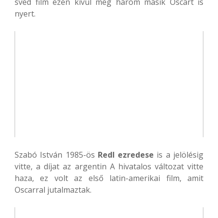
svéd film ezen kívül még három másik Oscart is
nyert.
Szabó István 1985-ös
Redl ezredese
is a jelölésig
vitte, a díjat az argentin A hivatalos változat vitte
haza, ez volt az első latin-amerikai film, amit
Oscarral jutalmaztak.