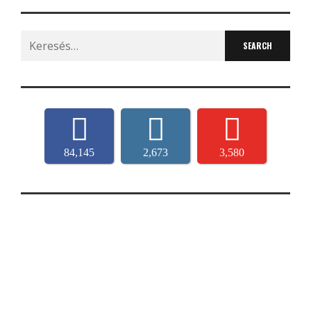
Search
for:
84,145
2,673
3,580