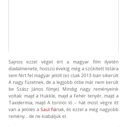
Sajnos ezzel véget ért a magyar film ilyetén
diadalmenete, hosszú évekig még a szűkített listára
sem fért fel magyar jelölt (ez csak 2013-ban sikerült
A nagy füzetnek, de a legjobb ötbe már nem került
be Szász János filmje). Mindig nagy reményeink
voltak: majd a Hukkle, majd a Fehér tenyér, majd a
Taxidermia, majd A torinói ló – hát most végre itt
van a jelölés a
Saul fiá
nak, és ezzel a még nagyobb
remény… de ne kiabáljuk el.