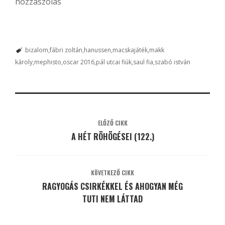
hozzászólás
bizalom
fábri zoltán
hanussen
macskajáték
makk
károly
mephisto
oscar 2016
pál utcai fiúk
saul fia
szabó istván
ELŐZŐ CIKK
A HÉT RÖHÖGÉSEI (122.)
KÖVETKEZŐ CIKK
RAGYOGÁS CSIRKÉKKEL ÉS AHOGYAN MÉG
TUTI NEM LÁTTAD