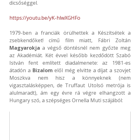
dicsőséggel.
https://youtu.be/yK-hlwXGHFo
1979-ben a franciák örülhettek a Készítsétek a
zsebkendőket! című film miatt, Fábri Zoltán
Magyarokja
a végső döntésnél nem győzte meg
az Akadémiát. Két évvel később kezdődött Szabó
István fent említett diadalmenete: az 1981-es
átadón a
Bizalom
elől még elvitte a díjat a szovjet
Moszkva nem hisz a könnyeknek (nem
vigasztalásképpen, de Truffaut Utolsó metrója is
alulmaradt), ám egy évre rá végre elhangzott a
Hungary szó, a szépséges Ornella Muti szájából: