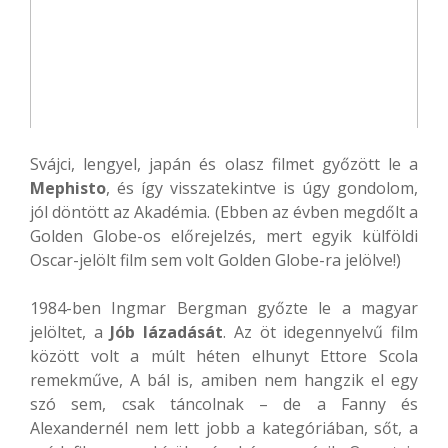
Svájci, lengyel, japán és olasz filmet győzött le a
Mephisto
, és így visszatekintve is úgy gondolom,
jól döntött az Akadémia. (Ebben az évben megdőlt a
Golden Globe-os előrejelzés, mert egyik külföldi
Oscar-jelölt film sem volt Golden Globe-ra jelölve!)
1984-ben Ingmar Bergman győzte le a magyar
jelöltet, a
Jób lázadását
. Az öt idegennyelvű film
között volt a múlt héten elhunyt Ettore Scola
remekműve, A bál is, amiben nem hangzik el egy
szó sem, csak táncolnak – de a Fanny és
Alexandernél nem lett jobb a kategóriában, sőt, a