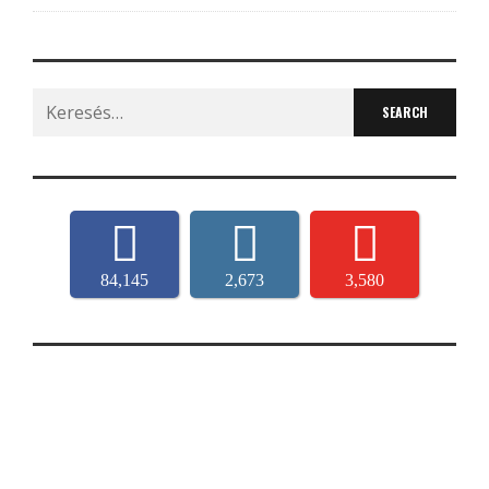
Search
for:
84,145
2,673
3,580