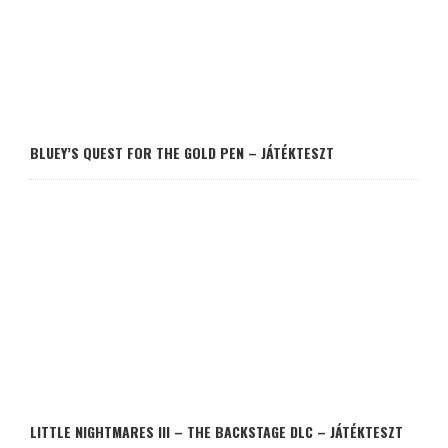
BLUEY’S QUEST FOR THE GOLD PEN – JÁTÉKTESZT
LITTLE NIGHTMARES III – THE BACKSTAGE DLC – JÁTÉKTESZT