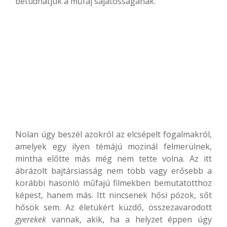
betudhatjuk a műfaj sajátosságának.
Nolan úgy beszél azokról az elcsépelt fogalmakról,
amelyek egy ilyen témájú mozinál felmerülnek,
mintha előtte más még nem tette volna. Az itt
ábrázolt bajtársiasság nem több vagy erősebb a
korábbi hasonló műfajú filmekben bemutatotthoz
képest, hanem más. Itt nincsenek hősi pózok, sőt
hősök sem. Az életükért küzdő, összezavarodott
gyerekek
vannak, akik, ha a helyzet éppen úgy