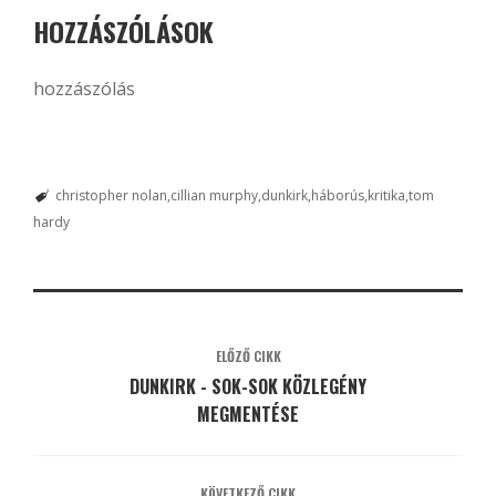
HOZZÁSZÓLÁSOK
hozzászólás
christopher nolan
cillian murphy
dunkirk
háborús
kritika
tom
hardy
ELŐZŐ CIKK
DUNKIRK - SOK-SOK KÖZLEGÉNY
MEGMENTÉSE
KÖVETKEZŐ CIKK