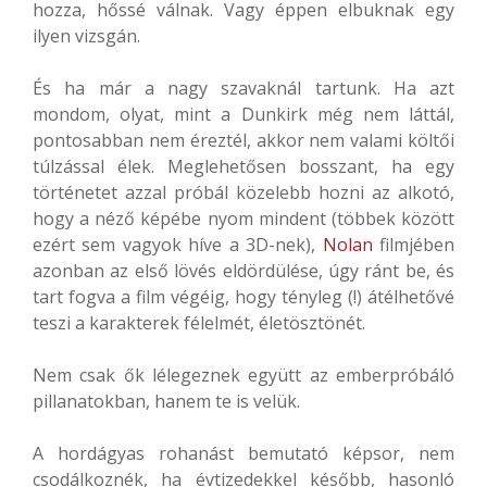
hozza, hőssé válnak. Vagy éppen elbuknak egy
ilyen vizsgán.
És ha már a nagy szavaknál tartunk. Ha azt
mondom, olyat, mint a Dunkirk még nem láttál,
pontosabban nem éreztél, akkor nem valami költői
túlzással élek. Meglehetősen bosszant, ha egy
történetet azzal próbál közelebb hozni az alkotó,
hogy a néző képébe nyom mindent (többek között
ezért sem vagyok híve a 3D-nek),
Nolan
filmjében
azonban az első lövés eldördülése, úgy ránt be, és
tart fogva a film végéig, hogy tényleg (!) átélhetővé
teszi a karakterek félelmét, életösztönét.
Nem csak ők lélegeznek együtt az emberpróbáló
pillanatokban, hanem te is velük.
A hordágyas rohanást bemutató képsor, nem
csodálkoznék, ha évtizedekkel később, hasonló