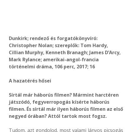
Dunkirk; rendező és forgatókönyvíró:
Christopher Nolan; szereplők: Tom Hardy,
Cillian Murphy, Kenneth Branagh; James D’Arcy,
Mark Rylance; amerikai-angol-francia
történelmi dráma, 106 perc, 2017; 16
A hazatérés hősei
Sírtál már háborús filmen? Mármint harctéren
játszódó, fegyverropogás kísérte háborús
filmen. És sírtál már ilyen háborús filmen az első
negyed órában? Attól tartok most fogsz.
Tudom, azt gondolod, most valami lányos picsogás