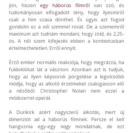
jön, hiszen
egy háborús filmről
van szó, és
tudományosan elfogadott tény, hogy ilyesmiről
csak a hím szava dönthet. És úgyis azt fogod
gondolni ez a
női szemmel
rovat. De a szememről
maximum azt tudnám mondani, hogy zöld, és 2,25-
ös. A női szem kifejezés ebben a kontextusban
értelmezhetetlen. Erről ennyit.
Érző ember normális reakciója, hogy megrázza, ha
fuldoklókat lát a vásznon. Azonban azt is tudjuk,
hogy az ilyen képsorok pörgetése a legolcsóbb
módja, hogy az alkotó érzelmeket csalogasson elő
a nézőből. Christopher Nolan nem ezzel a
módszerrel operál.
A Dunkirk azért nagyszerű alkotás, mert új
dimenziót ad a háborús filmnek. Persze el kell
hangoznia egy-egy
nagy
mondatnak, de ezt