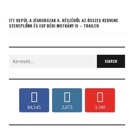
ITT REPÜL A JÉGKORSZAK 6. RÉSZÉBŐL AZ ÖSSZES KEDVENC
SZEREPLŐNK ÉS EGY BÉBI MOTKÁNY IS – TRAILER
Search
for:
84,145
2,673
3,580