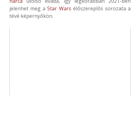
harca
utolsó évada, így legkorábban 2021-ben
jelenhet meg a
Star Wars
élőszereplős sorozata a
tévé képernyőkön.