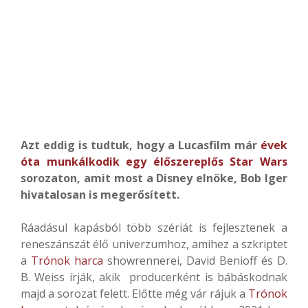
Azt eddig is tudtuk, hogy a Lucasfilm már
évek
óta munkálkodik egy élőszereplős
Star Wars
sorozaton, amit most a Disney elnöke, Bob Iger
hivatalosan is megerősített.
Ráadásul kapásból több szériát is fejlesztenek a
reneszánszát élő univerzumhoz, amihez a szkriptet
a
Trónok harca
showrennerei, David Benioff és D.
B. Weiss írják, akik producerként is bábáskodnak
majd a sorozat felett. Előtte még vár rájuk a
Trónok