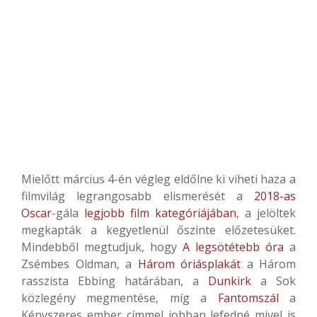
Mielőtt március 4-én végleg eldőlne ki viheti haza a
filmvilág legrangosabb elismerését a
2018-as
Oscar
-gála
legjobb film kategóriájában
, a jelöltek
megkapták a kegyetlenül őszinte előzetesüket.
Mindebből megtudjuk, hogy
A legsötétebb óra
a
Zsémbes Oldman, a
Három óriásplakát
a Három
rasszista Ebbing határában, a
Dunkirk
a Sok
közlegény megmentése, míg a
Fantomszál
a
Kényszeres ember címmel jobban lefedné mivel is