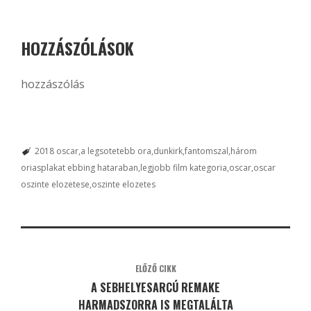
HOZZÁSZÓLÁSOK
hozzászólás
2018 oscar
a legsotetebb ora
dunkirk
fantomszal
három
oriasplakat ebbing hataraban
legjobb film kategoria
oscar
oscar
oszinte elozetese
oszinte elozetes
ELŐZŐ CIKK
A SEBHELYESARCÚ REMAKE
HARMADSZORRA IS MEGTALÁLTA