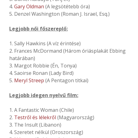
4.
Gary Oldman
(A legsötétebb óra)
5. Denzel Washington (Roman J. Israel, Esq.)
Legjobb női főszereplő:
1. Sally Hawkins (A víz érintése)
2. Frances McDormand (Három óriásplakát Ebbing
határában)
3. Margot Robbie (Én, Tonya)
4. Saoirse Ronan (Lady Bird)
5.
Meryl Streep
(A Pentagon titkai)
Legjobb idegen nyelvű film:
1. A Fantastic Woman (Chile)
2.
Testről és lélekről
(Magyarország)
3. The Insult (Libanon)
4. Szeretet nélkül (Oroszország)