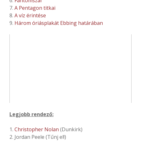
6.
Fantomszál
7.
A Pentagon titkai
8.
A víz érintése
9.
Három óriásplakát Ebbing határában
Legjobb rendező:
1.
Christopher Nolan
(Dunkirk)
2. Jordan Peele (Tűnj el!)