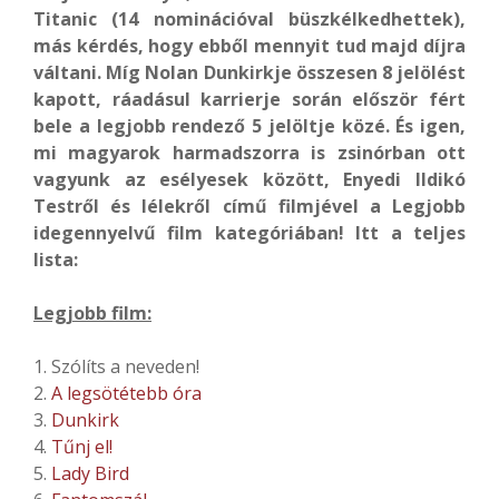
Titanic (14 nominációval büszkélkedhettek),
más kérdés, hogy ebből mennyit tud majd díjra
váltani. Míg Nolan Dunkirkje összesen 8 jelölést
kapott, ráadásul karrierje során először fért
bele a legjobb rendező 5 jelöltje közé. És igen,
mi magyarok harmadszorra is zsinórban ott
vagyunk az esélyesek között,
Enyedi Ildikó
Testről és lélekről című filmjével
a Legjobb
idegennyelvű film kategóriában! Itt a teljes
lista:
Legjobb film:
1. Szólíts a neveden!
2.
A legsötétebb óra
3.
Dunkirk
4.
Tűnj el!
5.
Lady Bird