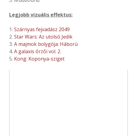
5. Mudbound
Legjobb vizuális effektus:
1.
Szárnyas fejvadász 2049
2.
Star Wars: Az utolsó Jedik
3.
A majmok bolygója: Háború
4.
A galaxis őrzői vol. 2.
5.
Kong: Koponya-sziget