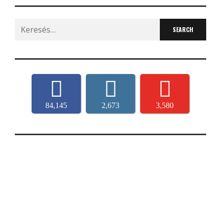
Search
for:
84,145
2,673
3,580