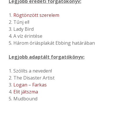
Legjobb eredeti forgatókönyv:
1.
Rögtönzött szerelem
2. Tűnj el!
3. Lady Bird
4. A víz érintése
5. Három óriásplakát Ebbing határában
Legjobb adaptált forgatókönyv:
1. Szólíts a neveden!
2. The Disaster Artist
3.
Logan – Farkas
4.
Elit játszma
5. Mudbound