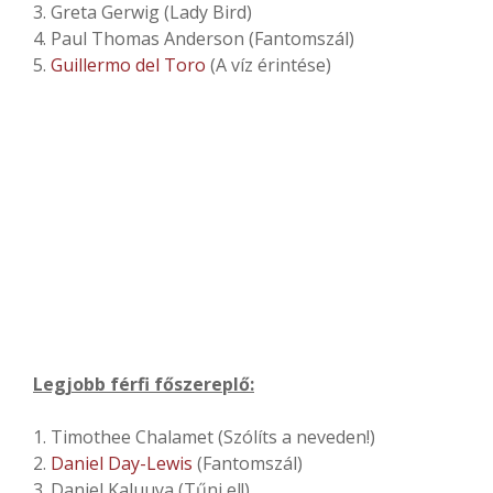
3. Greta Gerwig (Lady Bird)
4. Paul Thomas Anderson (Fantomszál)
5.
Guillermo del Toro
(A víz érintése)
Legjobb férfi főszereplő:
1. Timothee Chalamet (Szólíts a neveden!)
2.
Daniel Day-Lewis
(Fantomszál)
3. Daniel Kaluuya (Tűnj el!)