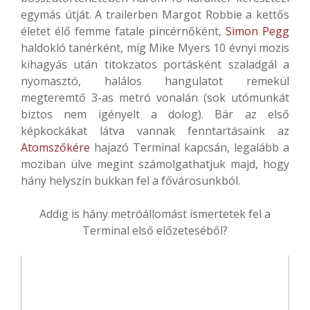
egymás útját. A trailerben Margot Robbie a kettős
életet élő femme fatale pincérnőként,
Simon Pegg
haldokló tanérként, míg Mike Myers 10 évnyi mozis
kihagyás után titokzatos portásként szaladgál a
nyomasztó, halálos hangulatot remekül
megteremtő 3-as metró vonalán (sok utómunkát
biztos nem igényelt a dolog). Bár az első
képkockákat látva vannak fenntartásaink az
Atomszőkére
hajazó Terminal kapcsán, legalább a
moziban ülve megint számolgathatjuk majd, hogy
hány helyszín bukkan fel a fővárosunkból.
Addig is hány metróállomást ismertetek fel a
Terminal első előzeteséből?