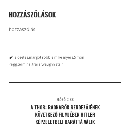
HOZZÁSZÓLÁSOK
hozzászólás
előzetes
margot robbie
mike myers
Simon
Pegg
terminal
trailer
vaughn stein
ELŐZŐ CIKK
A THOR: RAGNARÖK RENDEZŐJÉNEK
KÖVETKEZŐ FILMJÉBEN HITLER
KÉPZELETBELI BARÁTTÁ VÁLIK