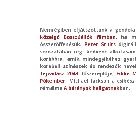
Nemrégiben eljátszottunk a gondola
közelgő Bosszúállók filmben
, ha m
összeröffenésük.
Peter Stults
digitál
sorozatában régi kedvenc alkotásain
korábbra, amik mindegyikéhez gyárt
korabeli színészek és rendezők neve
fejvadász 2049
főszereplője,
Eddie 
Pókember
, Michael Jackson a csibés
rémálma
A bárányok hallgatnak
ban.