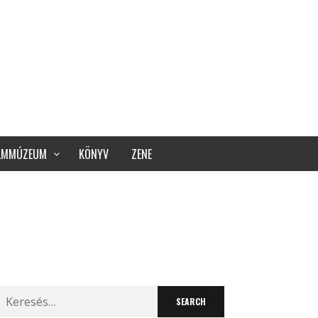
ILMMÚZEUM
KÖNYV
ZENE
Search
for: