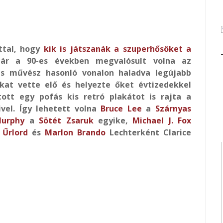
ttal, hogy
kik is játszanák a szuperhősöket a
ár a 90-es években megvalósult volna az
is művész hasonló vonalon haladva legújabb
kat vette elő és helyezte őket évtizedekkel
ott egy pofás kis retró plakátot is rajta a
ivel. Így lehetett volna
Bruce Lee
a
Szárnyas
Murphy
a
Sötét Zsaruk
egyike,
Michael J. Fox
z
Űrlord
és
Marlon Brando
Lechterként Clarice