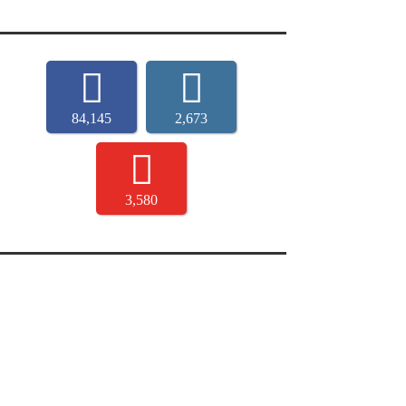
84,145
2,673
3,580