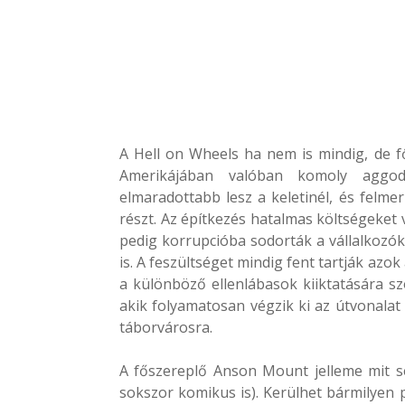
A Hell on Wheels ha nem is mindig, de f
Amerikájában valóban komoly aggod
elmaradottabb lesz a keletinél, és felmer
részt. Az építkezés hatalmas költségeket v
pedig korrupcióba sodorták a vállalkozó
is. A feszültséget mindig fent tartják az
a különböző ellenlábasok kiiktatására sz
akik folyamatosan végzik ki az útvonalat
táborvárosra.
A főszereplő Anson Mount jelleme mit se
sokszor komikus is). Kerülhet bármilyen p