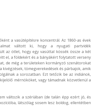
őként a vasútépítésre koncentrál. Az 1860-as évek
almat váltott ki, hogy a nyugati partvidék
ült az ötlet, hogy egy vasúttal kössék össze a két
itt el, a földekért és a bányákért folytatott verseny
kat, de még a területeken kormányzó szenátorokat
ok a kivégzések, tömegverekedések és párbajok, amik
olgálnak a sorozatban. Ezt tetőzik be az indiánok,
 kijelölő mérnököket, vagy támadnak közvetlenül a
m változik a szériában (de talán épp ezért jó, és
ozícióba, látszólag sosem lesz boldog, ellentétben