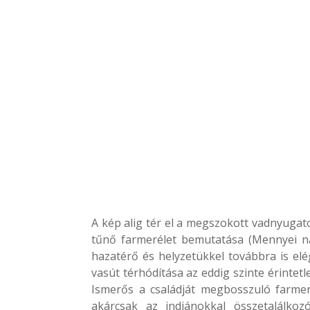
A kép alig tér el a megszokott vadnyugato
tűnő farmerélet bemutatása (Mennyei na
hazatérő és helyzetükkel továbbra is elé
vasút térhódítása az eddig szinte érintet
Ismerős a családját megbosszuló farmer 
akárcsak az indiánokkal összetalálkoz