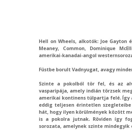
Hell on Wheels, alkotók: Joe Gayton 
Meaney, Common, Dominique McEllig
amerikai-kanadai-angol westernsorozat
Füstbe borult Vadnyugat, avagy minden
Szinte a pokolból tör fel, és az alv
vasparipája, amely indián törzsek meg
amerikai kontinens túlpartja felé. Íg
eddig teljesen érintetlen szegleteib
hát, hogy ilyen körülmények között mé
is a pokolra jutnak. Röviden így f
sorozata, amelynek szinte mindegyik e