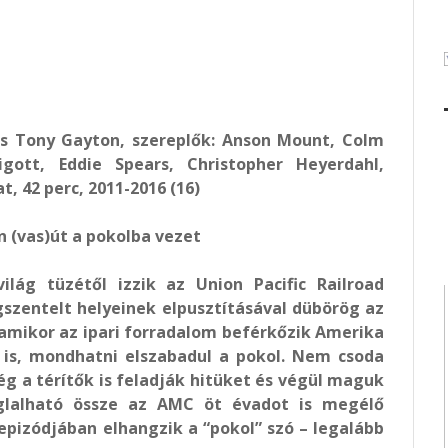
és Tony Gayton, szereplők: Anson Mount, Colm
ott, Eddie Spears, Christopher Heyerdahl,
, 42 perc, 2011-2016 (16)
 (vas)út a pokolba vezet
ilág tüzétől izzik az Union Pacific Railroad
szentelt helyeinek elpusztításával dübörög az
y amikor az ipari forradalom beférkőzik Amerika
e is, mondhatni elszabadul a pokol. Nem csoda
g a térítők is feladják hitüket és végül maguk
oglalható össze az AMC öt évadot is megélő
pizódjában elhangzik a “pokol” szó – legalább