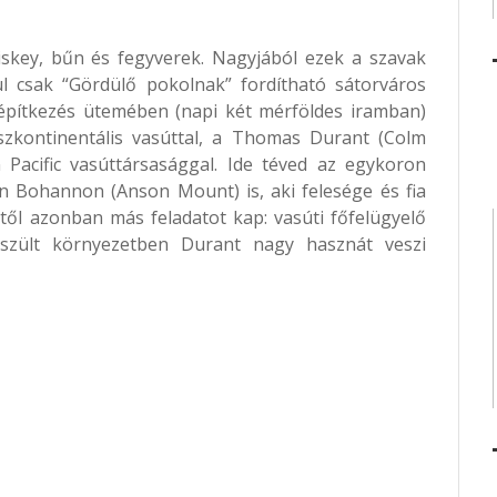
hiskey, bűn és fegyverek. Nagyjából ezek a szavak
ul csak “Gördülő pokolnak” fordítható sátorváros
 építkezés ütemében (napi két mérföldes iramban)
nszkontinentális vasúttal, a Thomas Durant (Colm
Pacific vasúttársasággal. Ide téved az egykoron
n Bohannon (Anson Mount) is, aki felesége és fia
től azonban más feladatot kap: vasúti főfelügyelő
feszült környezetben Durant nagy hasznát veszi