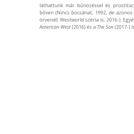
láthattunk már bűnözéssel és prostitúci
bőven (Nincs bocsánat, 1992, de azonos
örvendő Westworld széria is, 2016-). Egy
American West
(2016) és a
The Son
(2017-) 