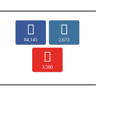
84,145
2,673
3,580