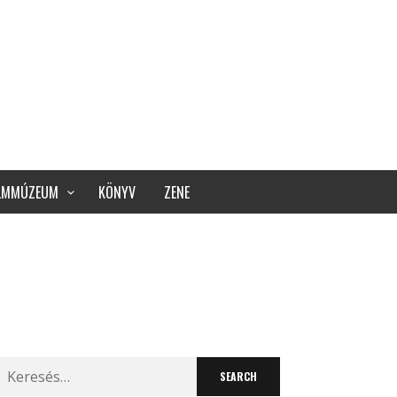
ILMMÚZEUM
KÖNYV
ZENE
Search
for: