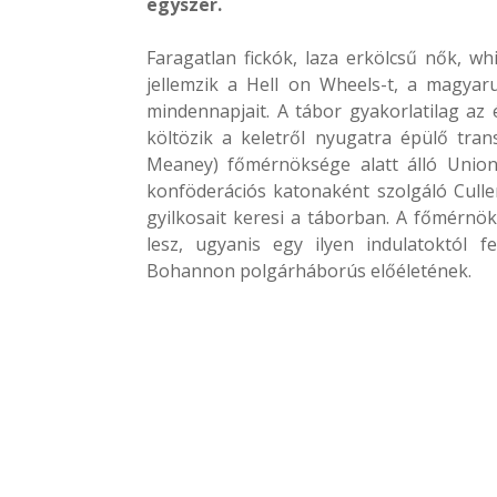
egyszer.
Faragatlan fickók, laza erkölcsű nők, w
jellemzik a Hell on Wheels-t, a magyar
mindennapjait. A tábor gyakorlatilag az
költözik a keletről nyugatra épülő tra
Meaney) főmérnöksége alatt álló Union 
konföderációs katonaként szolgáló Culle
gyilkosait keresi a táborban. A főmérnök
lesz, ugyanis egy ilyen indulatoktól 
Bohannon polgárháborús előéletének.