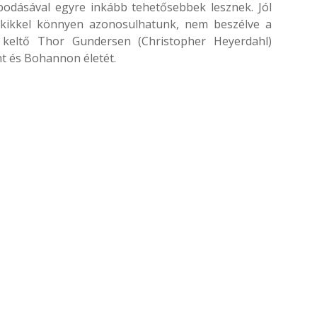
apodásával egyre inkább tehetősebbek lesznek. Jól
, akikkel könnyen azonosulhatunk, nem beszélve a
 keltő Thor Gundersen (Christopher Heyerdahl)
ant és Bohannon életét.