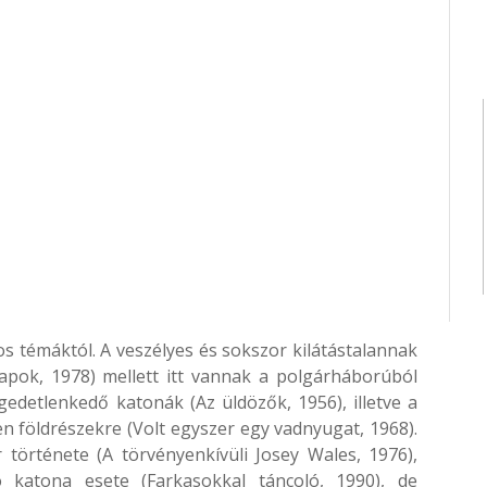
s témáktól. A veszélyes és sokszor kilátástalannak
pok, 1978) mellett itt vannak a polgárháborúból
gedetlenkedő katonák (Az üldözők, 1956), illetve a
len földrészekre (Volt egyszer egy vadnyugat, 1968).
története (A törvényenkívüli Josey Wales, 1976),
ó katona esete (Farkasokkal táncoló, 1990), de