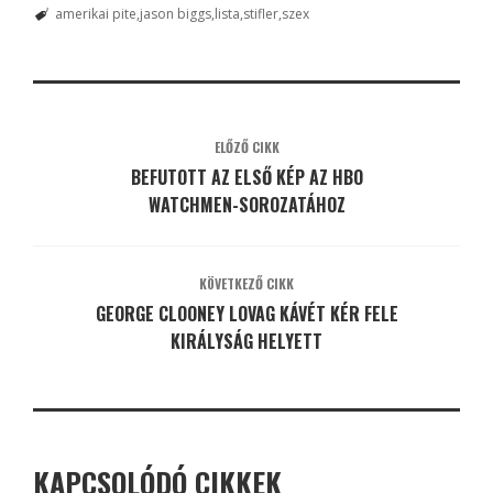
amerikai pite
jason biggs
lista
stifler
szex
ELŐZŐ CIKK
BEFUTOTT AZ ELSŐ KÉP AZ HBO
WATCHMEN-SOROZATÁHOZ
KÖVETKEZŐ CIKK
GEORGE CLOONEY LOVAG KÁVÉT KÉR FELE
KIRÁLYSÁG HELYETT
KAPCSOLÓDÓ CIKKEK