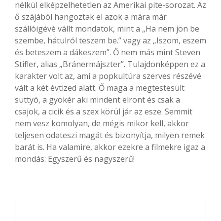
nélkül elképzelhetetlen az Amerikai pite-sorozat. Az
ő szájából hangoztak el azok a mára már
szállóigévé vállt mondatok, mint a „Ha nem jön be
szembe, hátulról teszem be.” vagy az „Iszom, eszem
és beteszem a dákeszem”. Ő nem más mint Steven
Stifler, alias „Bránermájszter”. Tulajdonképpen ez a
karakter volt az, ami a popkultúra szerves részévé
vált a két évtized alatt. Ő maga a megtestesült
suttyó, a gyökér aki mindent elront és csak a
csajok, a cicik és a szex körül jár az esze. Semmit
nem vesz komolyan, de mégis mikor kell, akkor
teljesen odateszi magát és bizonyítja, milyen remek
barát is. Ha valamire, akkor ezekre a filmekre igaz a
mondás: Egyszerű és nagyszerű!