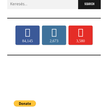
Search
for:
84,145
2,673
3,580