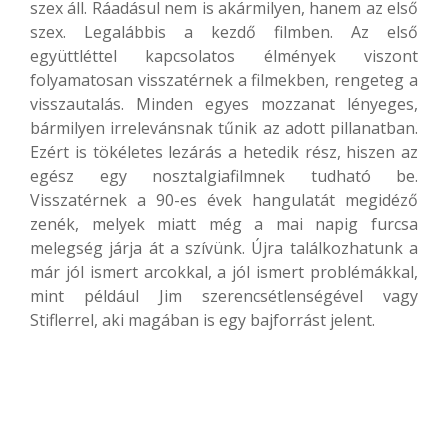
szex áll. Ráadásul nem is akármilyen, hanem az első
szex. Legalábbis a kezdő filmben. Az első
együttléttel kapcsolatos élmények viszont
folyamatosan visszatérnek a filmekben, rengeteg a
visszautalás. Minden egyes mozzanat lényeges,
bármilyen irrelevánsnak tűnik az adott pillanatban.
Ezért is tökéletes lezárás a hetedik rész, hiszen az
egész egy nosztalgiafilmnek tudható be.
Visszatérnek a 90-es évek hangulatát megidéző
zenék, melyek miatt még a mai napig furcsa
melegség járja át a szívünk. Újra találkozhatunk a
már jól ismert arcokkal, a jól ismert problémákkal,
mint például Jim szerencsétlenségével vagy
Stiflerrel, aki magában is egy bajforrást jelent.