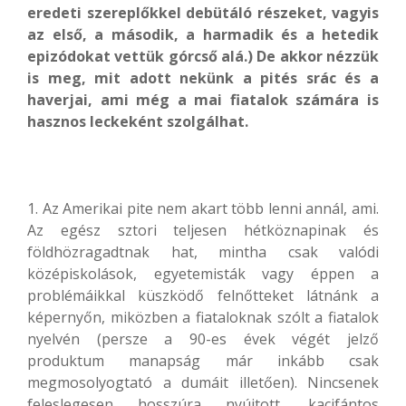
eredeti szereplőkkel debütáló részeket, vagyis
az első, a második, a harmadik és a hetedik
epizódokat vettük górcső alá.) De akkor nézzük
is meg, mit adott nekünk a pités srác és a
haverjai, ami még a mai fiatalok számára is
hasznos leckeként szolgálhat.
1. Az Amerikai pite nem akart több lenni annál, ami.
Az egész sztori teljesen hétköznapinak és
földhözragadtnak hat, mintha csak valódi
középiskolások, egyetemisták vagy éppen a
problémáikkal küszködő felnőtteket látnánk a
képernyőn, miközben a fiataloknak szólt a fiatalok
nyelvén (persze a 90-es évek végét jelző
produktum manapság már inkább csak
megmosolyogtató a dumáit illetően). Nincsenek
feleslegesen hosszúra nyújtott, kacifántos