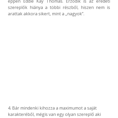
éppen Eddie Kay Thomas. Érződik is az eredeti
szereplők hiánya a többi részből, hiszen nem is
arattak akkora sikert, mint a „nagyok”.
4. Bár mindenki kihozza a maximumot a saját
karakteréből, mégis van egy olyan szereplő aki