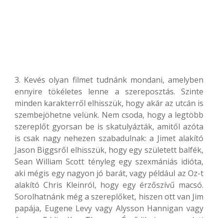
3. Kevés olyan filmet tudnánk mondani, amelyben
ennyire tökéletes lenne a szereposztás. Szinte
minden karakterről elhisszük, hogy akár az utcán is
szembejöhetne velünk. Nem csoda, hogy a legtöbb
szereplőt gyorsan be is skatulyázták, amitől azóta
is csak nagy nehezen szabadulnak: a Jimet alakító
Jason Biggsről elhisszük, hogy egy született balfék,
Sean William Scott tényleg egy szexmániás idióta,
aki mégis egy nagyon jó barát, vagy például az Oz-t
alakító Chris Kleinról, hogy egy érzőszívű macsó.
Sorolhatnánk még a szereplőket, hiszen ott van Jim
papája, Eugene Levy vagy Alysson Hannigan vagy