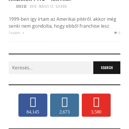
CHEESE
2010. MÁJUS 12. SZERDA
1999-ben így írtam az Amerikai pitéről. akkor még
senki nem gondolta, hogy ebből franchise lesz.
Tovább
0
Search
for:
84,145
2,673
3,580