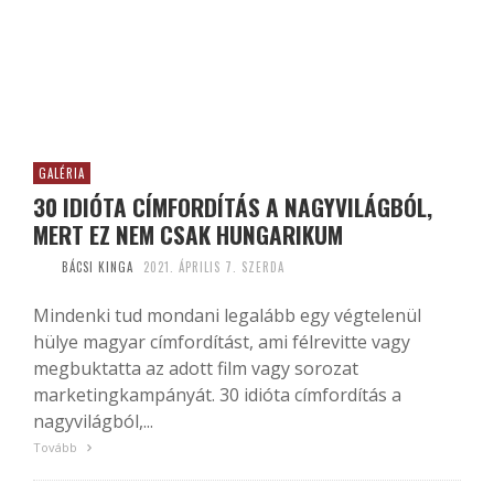
GALÉRIA
30 IDIÓTA CÍMFORDÍTÁS A NAGYVILÁGBÓL,
MERT EZ NEM CSAK HUNGARIKUM
BÁCSI KINGA
2021. ÁPRILIS 7. SZERDA
Mindenki tud mondani legalább egy végtelenül
hülye magyar címfordítást, ami félrevitte vagy
megbuktatta az adott film vagy sorozat
marketingkampányát. 30 idióta címfordítás a
nagyvilágból,...
Tovább