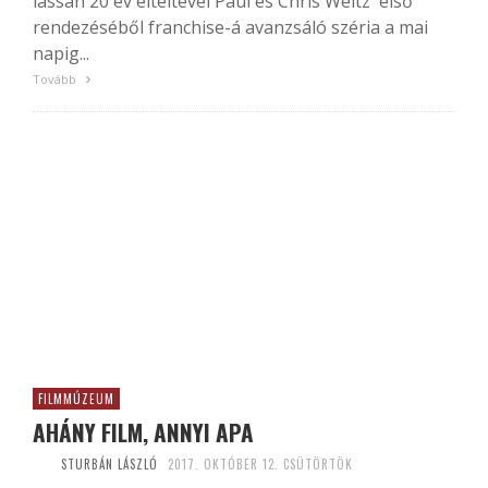
lassan 20 év elteltével Paul és Chris Weitz első
rendezéséből franchise-á avanzsáló széria a mai
napig...
Tovább
FILMMÚZEUM
AHÁNY FILM, ANNYI APA
STURBÁN LÁSZLÓ
2017. OKTÓBER 12. CSÜTÖRTÖK