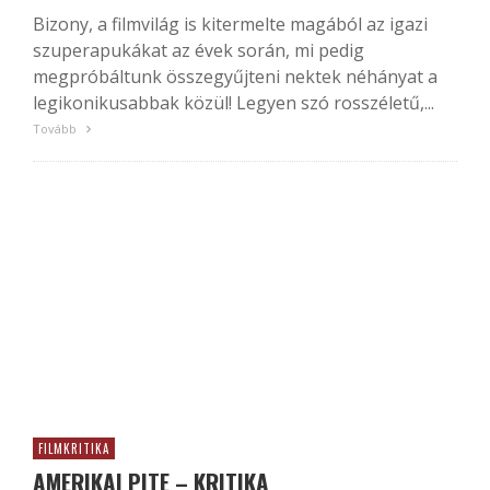
Bizony, a filmvilág is kitermelte magából az igazi
szuperapukákat az évek során, mi pedig
megpróbáltunk összegyűjteni nektek néhányat a
legikonikusabbak közül! Legyen szó rosszéletű,...
Tovább
FILMKRITIKA
AMERIKAI PITE – KRITIKA