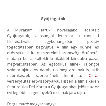
Gyújtogatók
A Murakami Haruki novellájából adaptált
Gyújtogatók, valósággal letarolta a cannes-i
filmfesztivált, egybehangzóan pozitív
fogadtatásban begyűjtve. A film egy bűnnel és
erőszakkal átitatott szerelmi háromszög történetét
mutatja be, a külföldi kritikákból kiindulva pazar
megvalósításban. Az egzotikus filmek rajongói
számra ajánlatos darab, no meg azoknak is, akik
naprakészek szeretnének lenni az
Oscar
versenyfutás erőviszonyaival. Hiszen a film sikerén
felbuzdulva Dél-Korea a Gyújtogatókat jelölte az ez
évi legjobb idegen nyelvű mozinak járó díjra.
Forgalmazó: magyarhangya