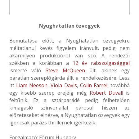
Nyughatatlan özvegyek
Bemutatása előtt, a Nyughatatlan özvegyekre
méltatlanul kevés figyelem irányult, pedig nem
akármilyen produkcióról van szó. A rendezői
székben a korábban a
12 év rabszolgasággal
ismerté váló
Steve McQueen
ült, akinek egy
páratlan szereplőgárda állt a rendelkezésére. Lesz
itt
Liam Neeson
,
Viola Davis
,
Colin Farrel
, továbbá
egy kisebb szerep erejéig még
Robert Duvall
is
feltűnik. Ez a sztárparádé pedig felhetelően
kimagasló színvonallal párosul, hiszen az
előzeteseket elnézve, a Nyughatatlan özvegyek egy
igencsak parázs thrillernek ígérkezik.
Forgalmazó: Fórum Hungary