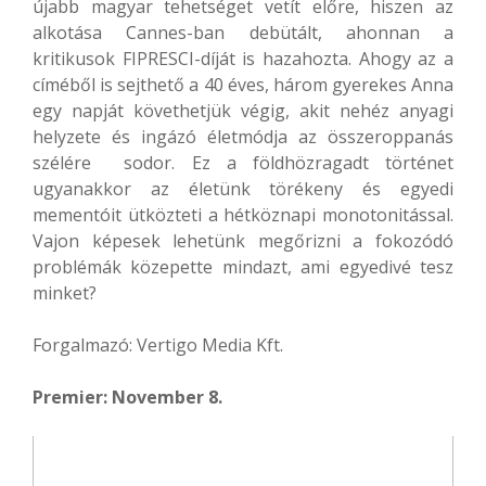
újabb magyar tehetséget vetít előre, hiszen az
alkotása Cannes-ban debütált, ahonnan a
kritikusok FIPRESCI-díját is hazahozta. Ahogy az a
címéből is sejthető a 40 éves, három gyerekes Anna
egy napját követhetjük végig, akit nehéz anyagi
helyzete és ingázó életmódja az összeroppanás
szélére sodor. Ez a földhözragadt történet
ugyanakkor az életünk törékeny és egyedi
mementóit ütközteti a hétköznapi monotonitással.
Vajon képesek lehetünk megőrizni a fokozódó
problémák közepette mindazt, ami egyedivé tesz
minket?
Forgalmazó: Vertigo Media Kft.
Premier: November 8.