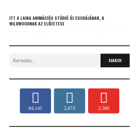
ITT A LAIKA ANIMÁCIÓS STÚDIÓ ÚJ CSODÁJÁNAK, A
WILDWOODNAK AZ ELŐZETESE
Search
for:
84,145
2,673
3,580