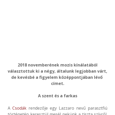
2018 novemberének mozis kínálatából
választottuk ki a négy, általunk legjobban várt,
de kevésbé a figyelem középpontjában lévő
címet.
A szent és a farkas
A
Csodák
rendezője egy Lazzaro nevű parasztfiú
történetén keresztül mesél nekünk a tiszta szívről.