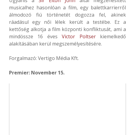
Ugyanis a
Sir Elton John
által megzenésített
musicalhez hasonlóan a film, egy balettkarrierről
álmodozó fiú történetét dogozza fel, akinek
ráadásul egy női lélek került a testébe. Ez a
kettőség alkotja a film központi konfliktusát, ami a
mindössze 16 éves
Victor Poltser
kiemelkedő
alakításában kerül megszemélyesítésére.
Forgalmazó: Vertigo Média Kft.
Premier: November 15.