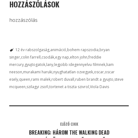
HOZZÁSZÓLÁSOK
hozzászólás
12 év rabszolgaság
animáció
bohem rapszodia
bryan
singer
colin farrell
csodák
egy nap
elton john
freddie
mercury
gyujtogatok
lany
legjobb idegennyelvu filmnek
liam
neeson
murakami haruki
nyughatatlan ozvegyek
oscar
oscar
esely
queen
rami malek
robert duvall
ruben brandt a gyujto
steve
mcqueen
szilagyi zsofi
tortenet a tiszta szivrol
Viola Davis
ELŐZŐ CIKK
BREAKING: HÁROM THE WALKING DEAD