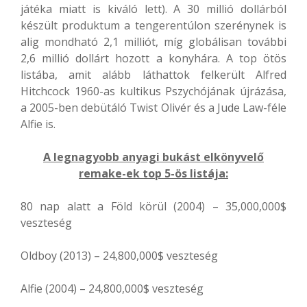
játéka miatt is kiváló lett). A 30 millió dollárból
készült produktum a tengerentúlon szerénynek is
alig mondható 2,1 milliót, míg globálisan további
2,6 millió dollárt hozott a konyhára. A top ötös
listába, amit alább láthattok felkerült Alfred
Hitchcock 1960-as kultikus Pszychójának újrázása,
a 2005-ben debütáló Twist Olivér és a Jude Law-féle
Alfie is.
A legnagyobb anyagi bukást elkönyvelő
remake-ek top 5-ös listája:
80 nap alatt a Föld körül (2004) – 35,000,000$
veszteség
Oldboy (2013) – 24,800,000$ veszteség
Alfie (2004) – 24,800,000$ veszteség