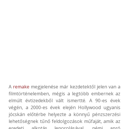
A
remake
megjelenése már kezdetektől jelen van a
filmtörténelemben, mégis a legtöbb embernek az
elmúlt évtizedekből vált ismertté. A 90-es évek
végén, a 2000-es évek elején Hollywood ugyanis
jócskán előtérbe helyezte a könnyű pénzszerzési
lehetőségnek tűnő feldolgozások műfaját, amik az
eredeti alkotás leporolásával, némi apró