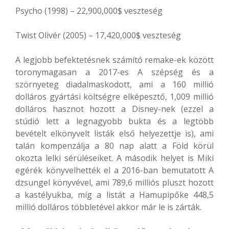
Psycho (1998) – 22,900,000$ veszteség
Twist Olivér (2005) – 17,420,000$ veszteség
A legjobb befektetésnek számító remake-ek között
toronymagasan a 2017-es A szépség és a
szörnyeteg diadalmaskodott, ami a 160 millió
dolláros gyártási költségre elképesztő, 1,009 millió
dolláros hasznot hozott a Disney-nek (ezzel a
stúdió lett a legnagyobb bukta és a legtöbb
bevételt elkönyvelt listák első helyezettje is), ami
talán kompenzálja a 80 nap alatt a Föld körül
okozta lelki sérüléseiket. A második helyet is Miki
egérék könyvelhették el a 2016-ban bemutatott A
dzsungel könyvével, ami 789,6 milliós pluszt hozott
a kastélyukba, míg a listát a Hamupipőke 448,5
millió dolláros többletével akkor már le is zárták.