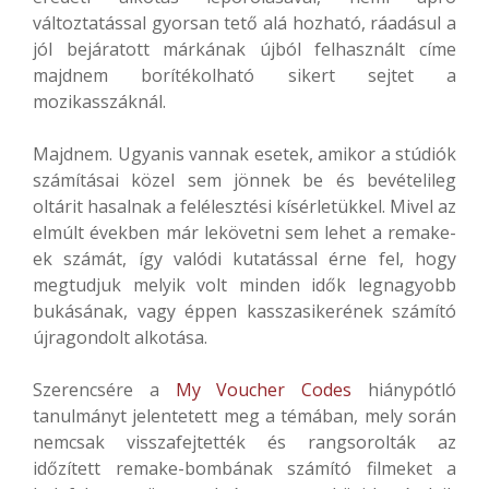
változtatással gyorsan tető alá hozható, ráadásul a
jól bejáratott márkának újból felhasznált címe
majdnem borítékolható sikert sejtet a
mozikasszáknál.
Majdnem. Ugyanis vannak esetek, amikor a stúdiók
számításai közel sem jönnek be és bevételileg
oltárit hasalnak a felélesztési kísérletükkel. Mivel az
elmúlt években már lekövetni sem lehet a remake-
ek számát, így valódi kutatással érne fel, hogy
megtudjuk melyik volt minden idők legnagyobb
bukásának, vagy éppen kasszasikerének számító
újragondolt alkotása.
Szerencsére a
My Voucher Codes
hiánypótló
tanulmányt jelentetett meg a témában, mely során
nemcsak visszafejtették és rangsorolták az
időzített remake-bombának számító filmeket a