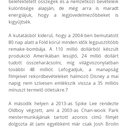
belefektetett összegek és a nemzetközi bevételeik
különbsége alapján, de még arra is maradt
energiájuk, hogy a legjövedelmezőbbeket is
kigyűjtsék.
A kutatásból kiderül, hogy a 2004-ben bemutatott
80 nap alatt a Föld körül minden idők legpusztítóbb
remake-bombája. A 110 millió dollárból készült
produkció Amerikában lesújtó, 24 millió dollárt
tudott összeharácsolni, míg világviszonylatban
további 48 milliót. Lefogadjuk, a manapság
filmjeivel rekordbevételeket halmozó Disney a mai
napig nem szívesen emlékszik vissza a 35 milliós
mínuszt termelő ötletükre.7
A második helyen a 2013-as Spike Lee rendezte
Oldboy végzett, ami a 2003-as Chan-wook Park
mestermunkájának tartott azonos című filmjét
dolgozta át (ami egyébként már csak Josh Brolin