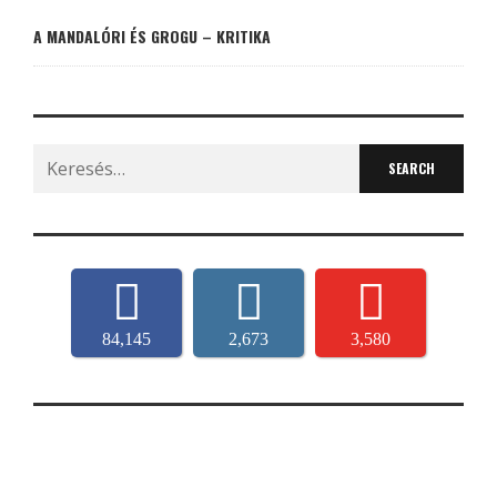
A MANDALÓRI ÉS GROGU – KRITIKA
Search
for:
84,145
2,673
3,580