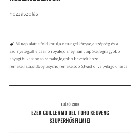
hozzászólás
80 nap alatt a fold korul
a dzsungel könyve
a szépség és a
szörnyeteg
alfie
casino royale
disney
hamupipőke
legnagyobb
anyagi bukast hozo remake
legtobb bevetelt hozo
remake
lista
oldboy
psycho
remake
top 5
twist oliver
vilagok harca
ELŐZŐ CIKK
EZEK GUILLERMO DEL TORO KEDVENC
SZUPERHŐSFILMJEI