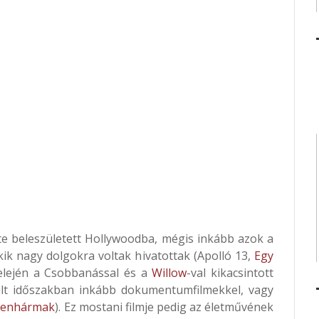
te beleszületett Hollywoodba, mégis inkább azok a
kik nagy dolgokra voltak hivatottak (Apolló 13,
Egy
 elején a Csobbanással és a
Willow
-val kikacsintott
múlt időszakban inkább dokumentumfilmekkel, vagy
izenhármak
). Ez mostani filmje pedig az életművének