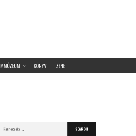
ILMMÚZEUM
KÖNYV
ZENE
Search
for: