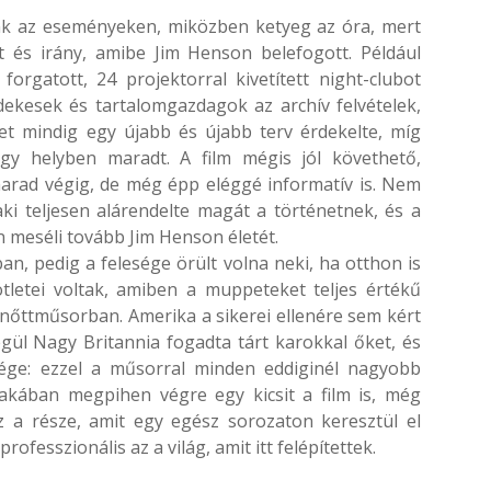
nk az eseményeken, miközben ketyeg az óra, mert
t és irány, amibe Jim Henson belefogott. Például
forgatott, 24 projektorral kivetített night-clubot
dekesek és tartalomgazdagok az archív felvételek,
et mindig egy újabb és újabb terv érdekelte, míg
y helyben maradt. A film mégis jól követhető,
rad végig, de még épp eléggé informatív is. Nem
ki teljesen alárendelte magát a történetnek, és a
 meséli tovább Jim Henson életét.
n, pedig a felesége örült volna neki, ha otthon is
tletei voltak, amiben a muppeteket teljes értékű
nőttműsorban. Amerika a sikerei ellenére sem kért
égül Nagy Britannia fogadta tárt karokkal őket, és
sége: ezzel a műsorral minden eddiginél nagyobb
zakában megpihen végre egy kicsit a film is, még
z a része, amit egy egész sorozaton keresztül el
ofesszionális az a világ, amit itt felépítettek.