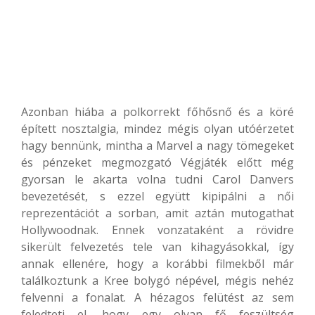
Azonban hiába a polkorrekt főhősnő és a köré
épített nosztalgia, mindez mégis olyan utóérzetet
hagy bennünk, mintha a Marvel a nagy tömegeket
és pénzeket megmozgató Végjáték előtt még
gyorsan le akarta volna tudni Carol Danvers
bevezetését, s ezzel együtt kipipálni a női
reprezentációt a sorban, amit aztán mutogathat
Hollywoodnak. Ennek vonzataként a rövidre
sikerült felvezetés tele van kihagyásokkal, így
annak ellenére, hogy a korábbi filmekből már
találkoztunk a Kree bolygó népével, mégis nehéz
felvenni a fonalat. A hézagos felütést az sem
feledteti el, hogy egy olyan fő feszültség