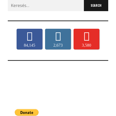
Search
for:
84,145
2,673
3,580