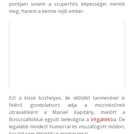
pontjain sosem a szuperhős képességei mentik
meg, hanem a benne rejlő ember.
Ezt a kissé közhelyes, de időtálló tanmesével is
felérő gondolatsort adja a mozinézőnek
útravalóként a Marvel Kapitány, mielőtt a
Bosszúállókkal együtt belevágna a
Végjáték
ba. De
legalább mindezt humorral és visszafogott módon,
koránt sem didaktikus módon teszi.