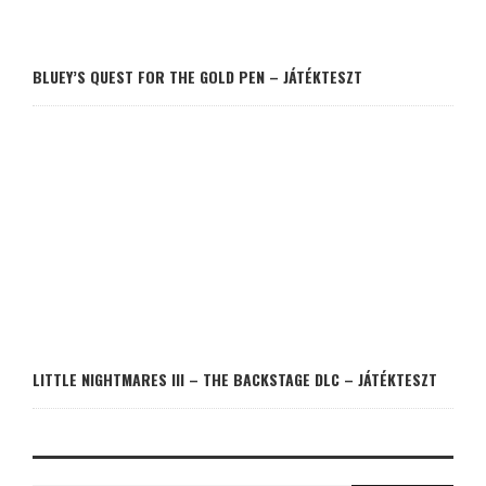
BLUEY’S QUEST FOR THE GOLD PEN – JÁTÉKTESZT
LITTLE NIGHTMARES III – THE BACKSTAGE DLC – JÁTÉKTESZT