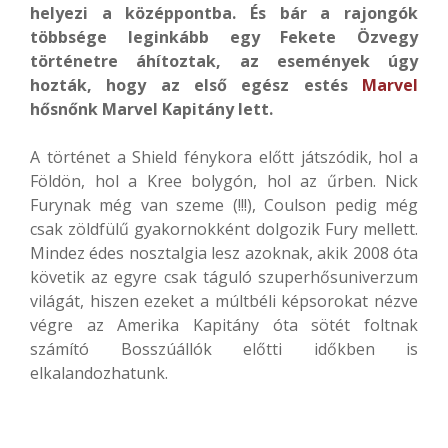
helyezi a középpontba. És bár a rajongók
többsége leginkább egy Fekete Özvegy
történetre áhítoztak, az események úgy
hozták, hogy az első egész estés
Marvel
hősnőnk Marvel Kapitány lett.
A történet a Shield fénykora előtt játszódik, hol a
Földön, hol a Kree bolygón, hol az űrben. Nick
Furynak még van szeme (!!!), Coulson pedig még
csak zöldfülű gyakornokként dolgozik Fury mellett.
Mindez édes nosztalgia lesz azoknak, akik 2008 óta
követik az egyre csak táguló szuperhősuniverzum
világát, hiszen ezeket a múltbéli képsorokat nézve
végre az Amerika Kapitány óta sötét foltnak
számító Bosszúállók előtti időkben is
elkalandozhatunk.