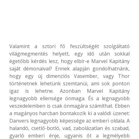
Valamint a sztori fő feszültségét szolgáltató
világmegmentés helyett, egy idő után sokkal
égetőbb kérdés lesz, hogy elbír-e Marvel Kapitány
saját démonaival? Ennek alapján gondolhatnánk,
hogy egy új dimenziós Vasember, vagy Thor
történetnek lehetünk szemtanúi, ami sok ponton
igaz is lehetne. Azonban Marvel Kapitány
legnagyobb ellensége önmaga. És a legnagyobb
veszedelemben is csak önmagára számíthat. Ebben
a magányos harcban bontakozik ki a valódi üzenet:
Danvers legnagyobb képessége az emberi oldala. A
halandó, csetlő-botló, vad, zabolázatlan és szabad,
gyarló emberi énje, ugyanis őt a legmélyebb