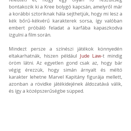
bontakozik ki a Kree bolygó kapcsán, amelyről már
a korábbi sztoriknak hála sejthetjük, hogy mi lesz a
kék bőrű-kékvérű karakterek sorsa, így valóban
embert próbáló feladat a karfába kapaszkodva
izgulni a film során.
Mindezt persze a színészi játékok könnyedén
eltakarhatnák, hiszen például
Jude Law-
t mindig
öröm látni. Az egyetlen gond csak az, hogy bár
végig érezzük, hogy simán árnyalt és méltó
karakter lehetne Marvel Kapitány figurája mellett,
azonban a rövidke játékidejének áldozatává válik,
és így a középszerűségbe süpped.