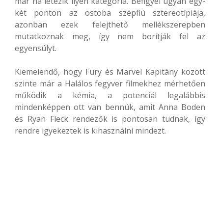
már ha létezik ilyen kategória. Befigyel ugyan egy-
két ponton az ostoba szépfiú sztereotípiája,
azonban ezek felejthető mellékszerepben
mutatkoznak meg, így nem borítják fel az
egyensúlyt.
Kiemelendő, hogy Fury és Marvel Kapitány között
szinte már a Halálos fegyver filmekhez mérhetően
működik a kémia, a potenciál legalábbis
mindenképpen ott van bennük, amit Anna Boden
és Ryan Fleck rendezők is pontosan tudnak, így
rendre igyekeztek is kihasználni mindezt.