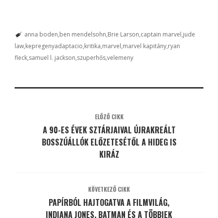
anna boden
ben mendelsohn
Brie Larson
captain marvel
jude
law
kepregenyadaptacio
kritika
marvel
marvel kapitány
ryan
fleck
samuel l. jackson
szuperhős
velemeny
ELŐZŐ CIKK
A 90-ES ÉVEK SZTÁRJAIVAL ÚJRAKREÁLT
BOSSZÚÁLLÓK ELŐZETESÉTŐL A HIDEG IS
KIRÁZ
KÖVETKEZŐ CIKK
PAPÍRBÓL HAJTOGATVA A FILMVILÁG,
INDIANA JONES, BATMAN ÉS A TÖBBIEK