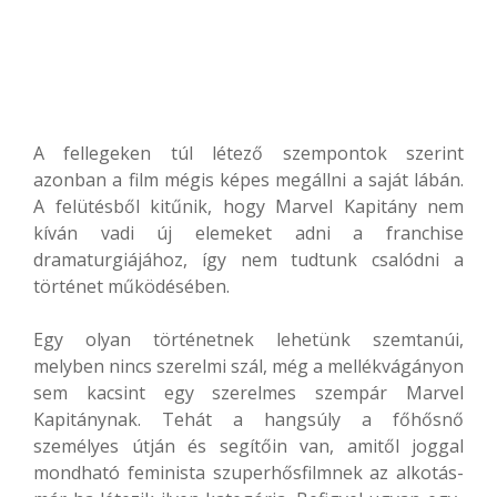
A fellegeken túl létező szempontok szerint
azonban a film mégis képes megállni a saját lábán.
A felütésből kitűnik, hogy Marvel Kapitány nem
kíván vadi új elemeket adni a franchise
dramaturgiájához, így nem tudtunk csalódni a
történet működésében.
Egy olyan történetnek lehetünk szemtanúi,
melyben nincs szerelmi szál, még a mellékvágányon
sem kacsint egy szerelmes szempár Marvel
Kapitánynak. Tehát a hangsúly a főhősnő
személyes útján és segítőin van, amitől joggal
mondható feminista szuperhősfilmnek az alkotás-