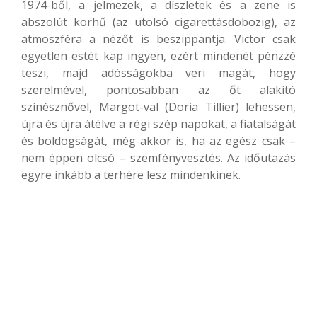
1974-ből, a jelmezek, a díszletek és a zene is
abszolút korhű (az utolsó cigarettásdobozig), az
atmoszféra a nézőt is beszippantja. Victor csak
egyetlen estét kap ingyen, ezért mindenét pénzzé
teszi, majd adósságokba veri magát, hogy
szerelmével, pontosabban az őt alakító
színésznővel, Margot-val (Doria Tillier) lehessen,
újra és újra átélve a régi szép napokat, a fiatalságát
és boldogságát, még akkor is, ha az egész csak –
nem éppen olcsó – szemfényvesztés. Az időutazás
egyre inkább a terhére lesz mindenkinek.