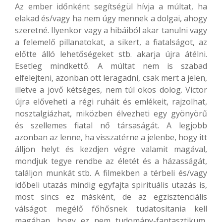
Az ember időnként segítségül hívja a múltat, ha
elakad és/vagy ha nem úgy mennek a dolgai, ahogy
szeretné. Ilyenkor vagy a hibáiból akar tanulni vagy
a felemelő pillanatokat, a sikert, a fiatalságot, az
előtte álló lehetőségeket stb. akarja újra átélni.
Esetleg mindkettő. A múltat nem is szabad
elfelejteni, azonban ott leragadni, csak mert a jelen,
illetve a jövő kétséges, nem túl okos dolog. Victor
újra előveheti a régi ruháit és emlékeit, rajzolhat,
nosztalgiázhat, miközben élvezheti egy gyönyörű
és szellemes fiatal nő társaságát. A legjobb
azonban az lenne, ha visszatérne a jelenbe, hogy itt
álljon helyt és kezdjen végre valamit magával,
mondjuk tegye rendbe az életét és a házasságát,
találjon munkát stb. A filmekben a térbeli és/vagy
időbeli utazás mindig egyfajta spirituális utazás is,
most sincs ez másként, de az egzisztenciális
válságot megélő főhősnek tudatosítania kell
magában, hogy ez nem tudomány-fantasztikum,