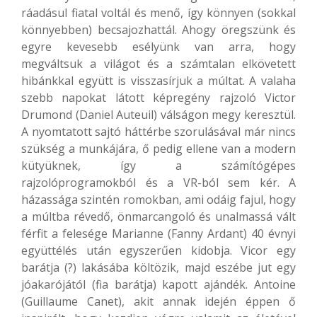
ráadásul fiatal voltál és menő, így könnyen (sokkal
könnyebben) becsajozhattál. Ahogy öregszünk és
egyre kevesebb esélyünk van arra, hogy
megváltsuk a világot és a számtalan elkövetett
hibánkkal együtt is visszasírjuk a múltat. A valaha
szebb napokat látott képregény rajzoló Victor
Drumond (Daniel Auteuil) válságon megy keresztül.
A nyomtatott sajtó háttérbe szorulásával már nincs
szükség a munkájára, ő pedig ellene van a modern
kütyüknek, így a számítógépes
rajzolóprogramokból és a VR-ból sem kér. A
házassága szintén romokban, ami odáig fajul, hogy
a múltba révedő, önmarcangoló és unalmassá vált
férfit a felesége Marianne (Fanny Ardant) 40 évnyi
együttélés után egyszerűen kidobja. Vicor egy
barátja (?) lakásába költözik, majd eszébe jut egy
jóakarójától (fia barátja) kapott ajándék. Antoine
(Guillaume Canet), akit annak idején éppen ő