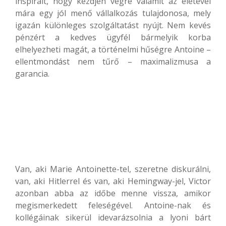
inspirált, hogy kezdjen végre valamit az életével
mára egy jól menő vállalkozás tulajdonosa, mely
igazán különleges szolgáltatást nyújt. Nem kevés
pénzért a kedves ügyfél bármelyik korba
elhelyezheti magát, a történelmi hűségre Antoine –
ellentmondást nem tűrő – maximalizmusa a
garancia.
Van, aki Marie Antoinette-tel, szeretne diskurálni,
van, aki Hitlerrel és van, aki Hemingway-jel, Victor
azonban abba az időbe menne vissza, amikor
megismerkedett feleségével. Antoine-nak és
kollégáinak sikerül idevarázsolnia a lyoni bárt