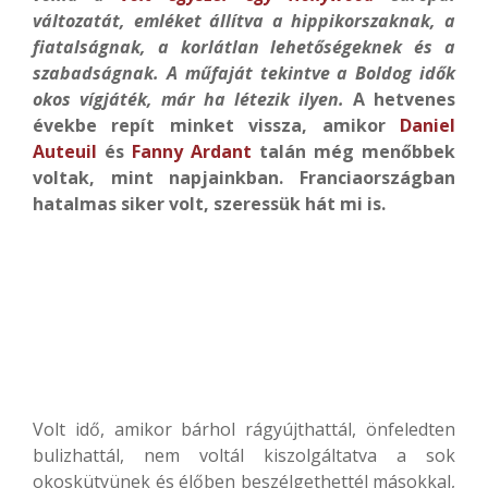
változatát, emléket állítva a hippikorszaknak, a
fiatalságnak, a korlátlan lehetőségeknek és a
szabadságnak. A műfaját tekintve a Boldog idők
okos vígjáték, már ha létezik ilyen.
A hetvenes
évekbe repít minket vissza, amikor
Daniel
Auteuil
és
Fanny Ardant
talán még menőbbek
voltak, mint napjainkban. Franciaországban
hatalmas siker volt, szeressük hát mi is.
Volt idő, amikor bárhol rágyújthattál, önfeledten
bulizhattál, nem voltál kiszolgáltatva a sok
okoskütyünek és élőben beszélgethettél másokkal,