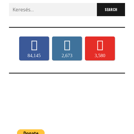
Search
for:
84,145
2,673
3,580