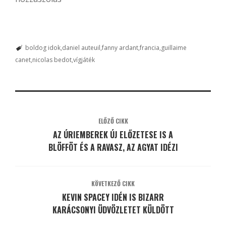
boldog idok
daniel auteuil
fanny ardant
francia
guillaime
canet
nicolas bedot
vígjáték
ELŐZŐ CIKK
AZ ÚRIEMBEREK ÚJ ELŐZETESE IS A
BLÖFFÖT ÉS A RAVASZ, AZ AGYAT IDÉZI
KÖVETKEZŐ CIKK
KEVIN SPACEY IDÉN IS BIZARR
KARÁCSONYI ÜDVÖZLETET KÜLDÖTT