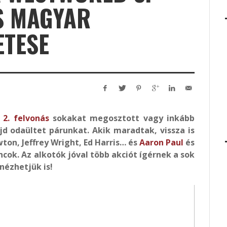
S MAGYAR
ETESE
 2. felvonás
sokakat megosztott vagy inkább
jd odaültet párunkat. Akik maradtak, vissza is
ton, Jeffrey Wright, Ed Harris… és
Aaron Paul
és
ok. Az alkotók jóval több akciót ígérnek a sok
nézhetjük is!