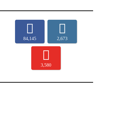
84,145
2,673
3,580