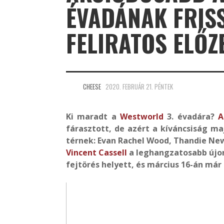
ÉVADÁNAK FRIS
FELIRATOS ELŐZ
CHEESE
2020. FEBRUÁR 21. PÉNTEK
Ki maradt a
Westworld
3. évadára?
A
fárasztott, de azért a kíváncsiság ma
térnek: Evan Rachel Wood, Thandie New
Vincent Cassell
a leghangzatosabb újonc
fejtörés helyett, és március 16-án már 