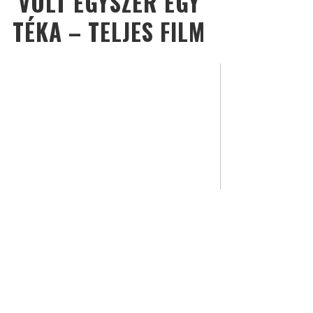
VOLT EGYSZER EGY
TÉKA – TELJES FILM