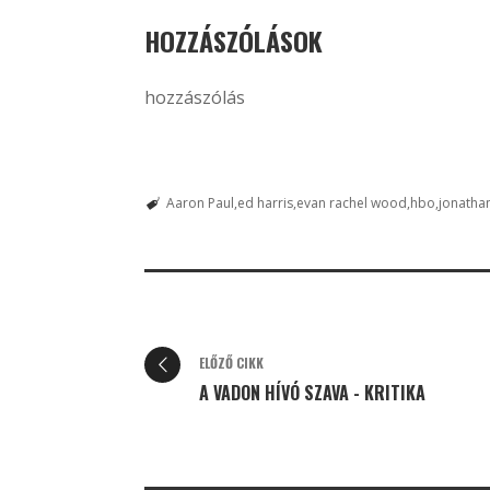
HOZZÁSZÓLÁSOK
hozzászólás
Aaron Paul
ed harris
evan rachel wood
hbo
jonatha
ELŐZŐ CIKK
A VADON HÍVÓ SZAVA - KRITIKA