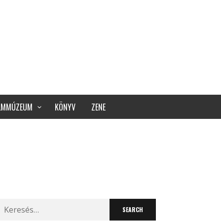
ILMMÚZEUM
KÖNYV
ZENE
Search
for: