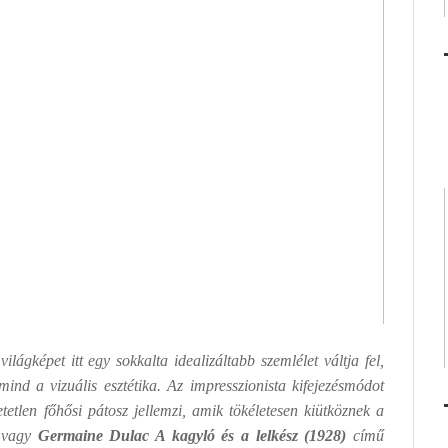
ilágképet itt egy sokkalta idealizáltabb szemlélet váltja fel,
nd a vizuális esztétika. Az impresszionista kifejezésmódot
tetlen főhősi pátosz jellemzi, amik tökéletesen kiütköznek a
vagy
Germaine Dulac
A kagyló és a lelkész (1928)
című