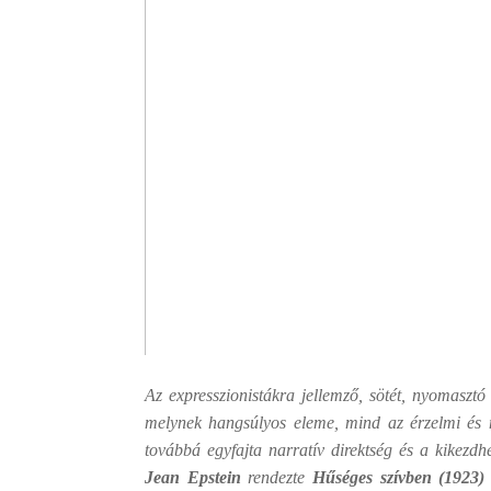
Az expresszionistákra jellemző, sötét, nyomasztó v
melynek hangsúlyos eleme, mind az érzelmi és mi
továbbá egyfajta narratív direktség és a kikezdhe
Jean Epstein
rendezte
Hűséges szívben (1923)