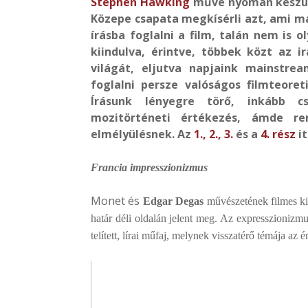
Stephen Hawking
műve nyomán készült
Közepe csapata megkísérli azt, ami má
írásba foglalni a film, talán nem is o
kiindulva, érintve, többek közt az i
világát, eljutva napjaink mainstrea
foglalni persze valóságos filmteoret
Írásunk lényegre törő, inkább c
mozitörténeti értékezés, ámde re
elmélyülésnek. Az
1.,
2.,
3.
és a
4. rész
it
Francia impresszionizmus
Monet és
Edgar Degas
művészetének filmes ki
határ déli oldalán jelent meg. Az expresszionizm
telített, lírai műfaj, melynek visszatérő témája az