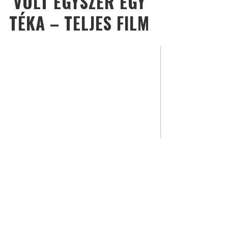
VOLT EGYSZER EGY
TÉKA – TELJES FILM