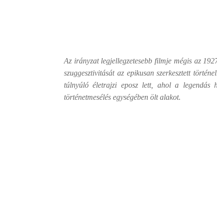
Az irányzat legjellegzetesebb filmje mégis az 19
szuggesztivitását az epikusan szerkesztett tört
túlnyúló életrajzi eposz lett, ahol a legendás
történetmesélés egységében ölt alakot.