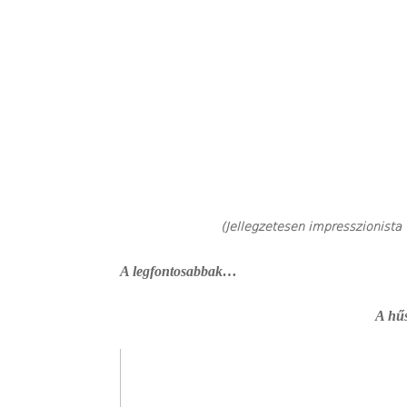
(Jellegzetesen impresszionist
A legfontosabbak…
A hűs