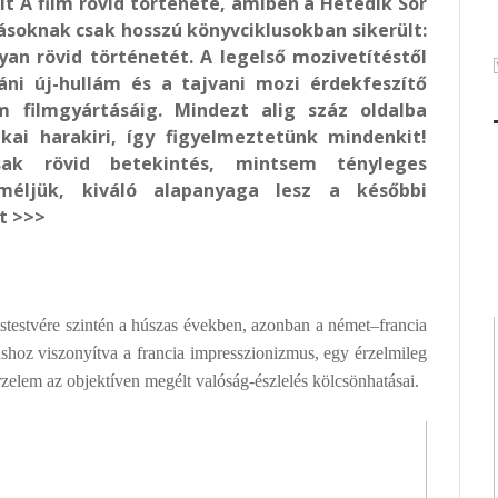
 A film rövid története, amiben a Hetedik Sor
soknak csak hosszú könyvciklusokban sikerült:
lyan rövid történetét. A legelső mozivetítéstől
ráni új-hullám és a tajvani mozi érdekfeszítő
m filmgyártásáig. Mindezt alig száz oldalba
ikai harakiri, így figyelmeztetünk mindenkit!
sak rövid betekintés, mintsem tényleges
méljük, kiváló alapanyaga lesz a későbbi
t >>>
stestvére szintén a húszas években, azonban a német–francia
ushoz viszonyítva a francia impresszionizmus, egy érzelmileg
 érzelem az objektíven megélt valóság-észlelés kölcsönhatásai.