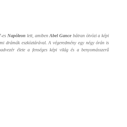
27-es
Napóleon
lett, amiben
Abel Gance
bátran ötvözi a képi
énelmi drámák eszköztárával. A végeredmény egy négy órán is
 hadvezér élete a fenséges képi világ és a benyomásszerű