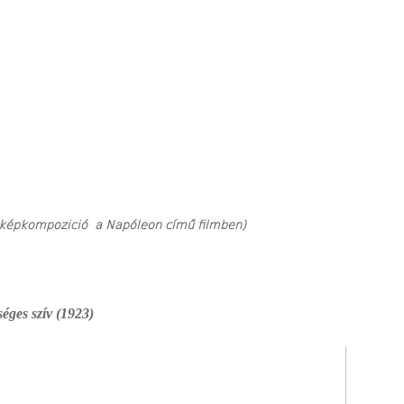
a képkompozició a Napóleon című filmben)
éges szív (1923)