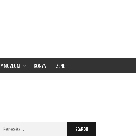
ILMMÚZEUM
KÖNYV
ZENE
Search
for: