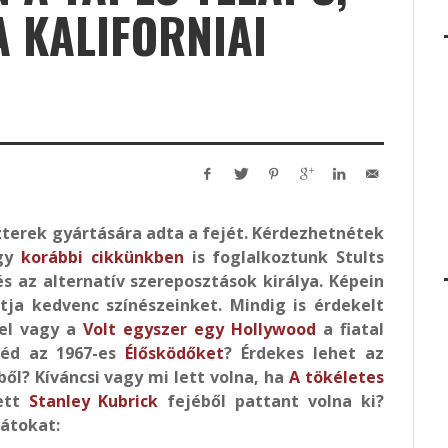
 KALIFORNIAI
zterek gyártására adta a fejét. Kérdezhetnétek
egy
korábbi cikkünkben
is foglalkoztunk Stults
s az alternatív szereposztások királya. Képein
tja kedvenc színészeinket. Mindig is érdekelt
el vagy a
Volt egyszer egy Hollywood
a fiatal
néd az 1967-es
Élősködőket
? Érdekes lehet az
ből? Kíváncsi vagy mi lett volna, ha
A tökéletes
ett
Stanley Kubrick
fejéből pattant volna ki?
átokat: