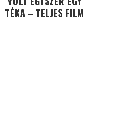
VOLT EGYSZER EGY
TÉKA – TELJES FILM