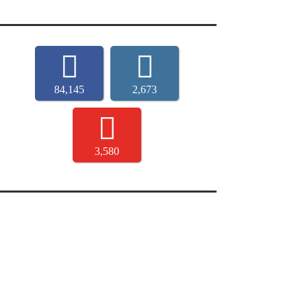
84,145
2,673
3,580