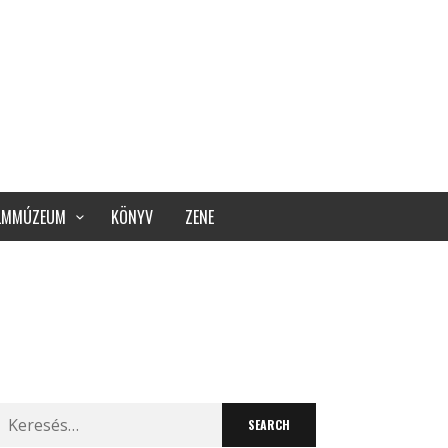
ILMMÚZEUM
KÖNYV
ZENE
Search
for: