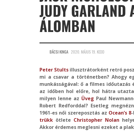
JUDY GARLAND A
ÁLOMBAN
BÁCSI KINGA
2020. MÁJUS 19. KEDD
Peter Stults
illusztrátorként retró pos
mi a csavar a történetben? Ahogy 
munkásságával: ő a filmes időutazás é
az időben hol előre, hol hátra utazta
milyen lenne az
Üveg
Paul Newmann
Robert Redforddal? Esetleg megnéz
1961-es női szereposztás az
Ocean’s 8
-
trükk
ötlete
Christopher Nolan
hely
Akkor érdemes meglesni ezeket a plak