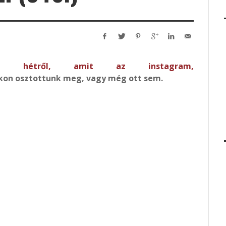
k a hétről, amit az
instagram
,
kon osztottunk meg, vagy még ott sem.