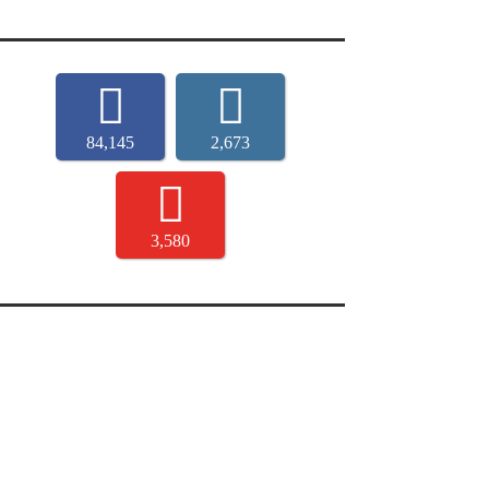
84,145
2,673
3,580