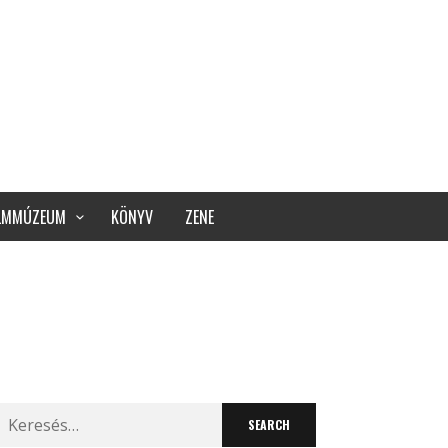
ILMMÚZEUM
KÖNYV
ZENE
Search
for: