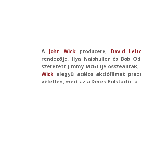
A
John Wick
producere,
David Leit
rendezője, Ilya Naishuller és Bob O
szeretett Jimmy McGillje összeálltak,
Wick
elegyű acélos akciófilmet prez
véletlen, mert az a Derek Kolstad írta,