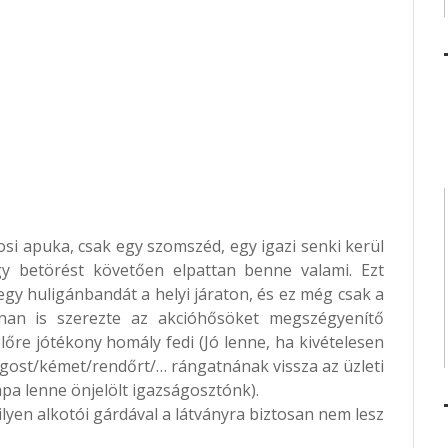
si apuka, csak egy szomszéd, egy igazi senki kerül
gy betörést követően elpattan benne valami. Ezt
y huligánbandát a helyi járaton, és ez még csak a
an is szerezte az akcióhősöket megszégyenítő
előre jótékony homály fedi (Jó lenne, ha kivételesen
gost/kémet/rendőrt/… rángatnának vissza az üzleti
pa lenne önjelölt igazságosztónk).
ilyen alkotói gárdával a látványra biztosan nem lesz