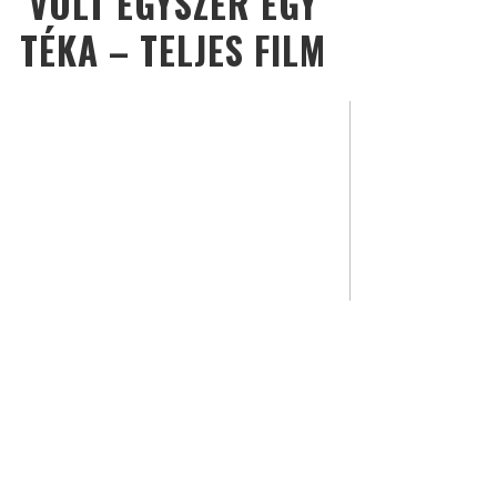
VOLT EGYSZER EGY
TÉKA – TELJES FILM