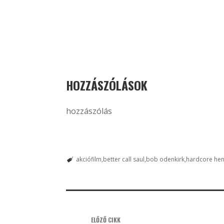
HOZZÁSZÓLÁSOK
hozzászólás
akciófilm
better call saul
bob odenkirk
hardcore hen
ELŐZŐ CIKK