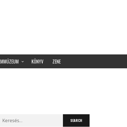
ILMMÚZEUM
KÖNYV
ZENE
Search
for: