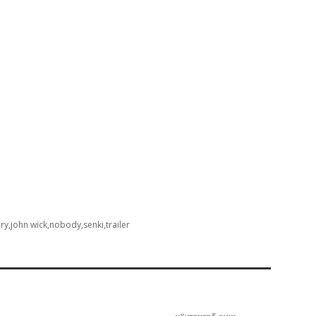
ry
john wick
nobody
senki
trailer