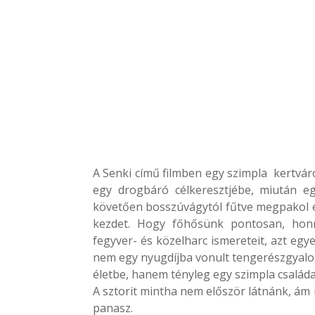
A Senki című filmben egy szimpla kertváro
egy drogbáró célkeresztjébe, miután e
követően bosszúvágytól fűtve megpakol eg
kezdet. Hogy főhősünk pontosan, honn
fegyver- és közelharc ismereteit, azt egy
nem egy nyugdíjba vonult tengerészgyalo
életbe, hanem tényleg egy szimpla családa
A sztorit mintha nem először látnánk, ám 
panasz.