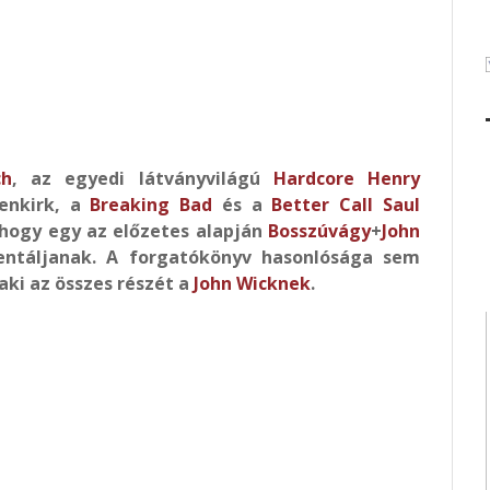
ch
, az egyedi látványvilágú
Hardcore Henry
denkirk, a
Breaking Bad
és a
Better Call Saul
 hogy egy az előzetes alapján
Bosszúvágy
+
John
entáljanak. A forgatókönyv hasonlósága sem
 aki az összes részét a
John Wicknek
.