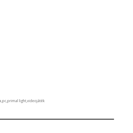
a
pc
primal light
videojáték