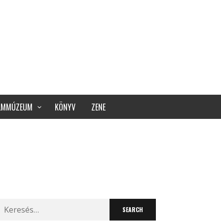
ILMMÚZEUM
KÖNYV
ZENE
Search
for: