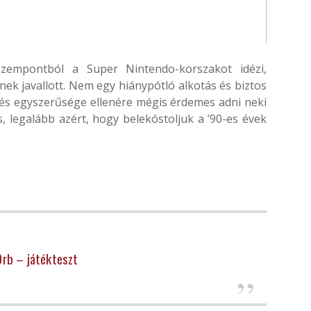
zempontból a Super Nintendo-korszakot idézi,
ek javallott. Nem egy hiánypótló alkotás és biztos
 és egyszerűsége ellenére mégis érdemes adni neki
, legalább azért, hogy belekóstoljuk a ’90-es évek
Orb – játékteszt