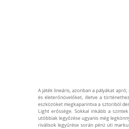
A játék lineáris, azonban a pályákat apró, r
és életerőnövelőket, illetve a történet
eszközöket megkaparintva a sztoriból der
Light erőssége. Sokkal inkább a szintek 
utóbbiak legyőzése ugyanis még legkönnye
riválisok legyűrése során pénz üti markun