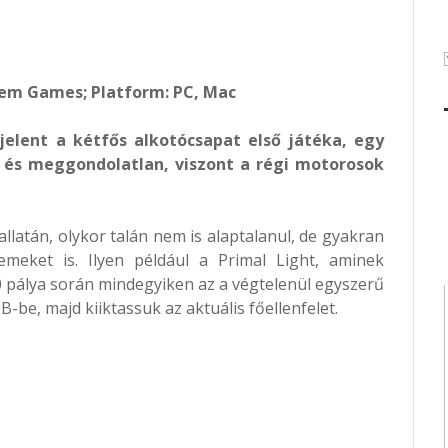
Gem Games; Platform: PC, Mac
elent a kétfős alkotócsapat első játéka, egy
 és meggondolatlan, viszont a régi motorosok
latán, olykor talán nem is alaptalanul, de gyakran
emeket is. Ilyen például a Primal Light, aminek
0 pálya során mindegyiken az a végtelenül egyszerű
-be, majd kiiktassuk az aktuális főellenfelet.