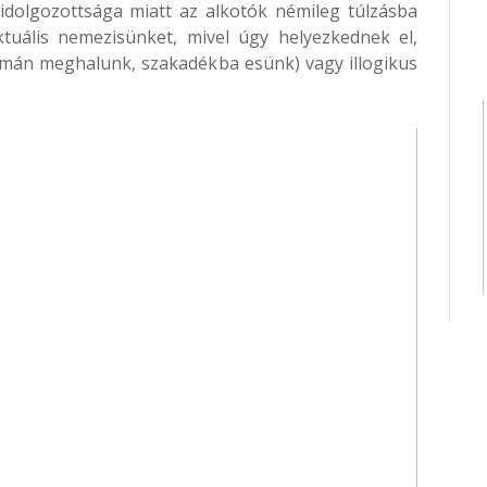
idolgozottsága miatt az alkotók némileg túlzásba
ktuális nemezisünket, mivel úgy helyezkednek el,
imán meghalunk, szakadékba esünk) vagy illogikus