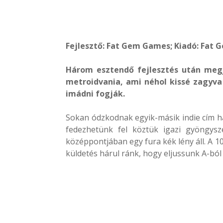
Fejlesztő: Fat Gem Games; Kiadó: Fat 
Három esztendő fejlesztés után megj
metroidvania, ami néhol kissé zagyva
imádni fogják.
Sokan ódzkodnak egyik-másik indie cím hal
fedezhetünk fel köztük igazi gyöngysz
középpontjában egy fura kék lény áll. A 1
küldetés hárul ránk, hogy eljussunk A-ból B