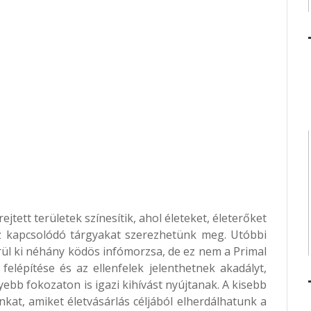
ejtett területek színesítik, ahol életeket, életerőket
hez kapcsolódó tárgyakat szerezhetünk meg. Utóbbi
ül ki néhány ködös infómorzsa, de ez nem a Primal
felépítése és az ellenfelek jelenthetnek akadályt,
bb fokozaton is igazi kihívást nyújtanak. A kisebb
kat, amiket életvásárlás céljából elherdálhatunk a