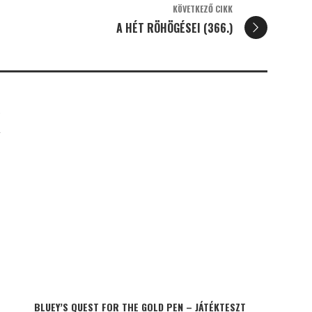
KÖVETKEZŐ CIKK
A HÉT RÖHÖGÉSEI (366.)
K
BLUEY’S QUEST FOR THE GOLD PEN – JÁTÉKTESZT