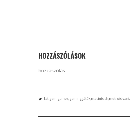
HOZZÁSZÓLÁSOK
hozzászólás
fat gem games
gaming
játék
macintosh
metroidvani