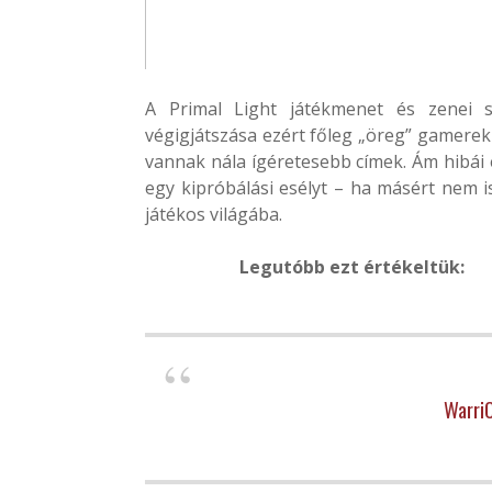
A Primal Light játékmenet és zenei s
végigjátszása ezért főleg „öreg” gamerekn
vannak nála ígéretesebb címek. Ám hibái
egy kipróbálási esélyt – ha másért nem is
játékos világába.
Legutóbb ezt értékeltük:
Warri