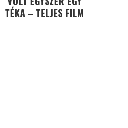
VOLT EGYSZER EGY
TÉKA – TELJES FILM