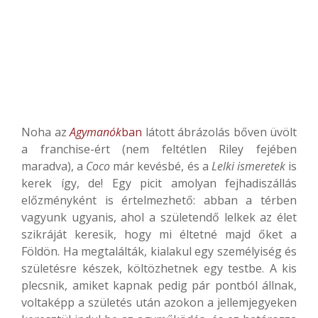
Noha az
Agymanók
ban
látott ábrázolás bőven üvölt
a franchise-ért (nem feltétlen Riley fejében
maradva), a
Coco
már kevésbé, és a
Lelki ismeretek
is
kerek így, de! Egy picit amolyan fejhadiszállás
előzményként is értelmezhető: abban a térben
vagyunk ugyanis, ahol a születendő lelkek az élet
szikráját keresik, hogy mi éltetné majd őket a
Földön. Ha megtalálták, kialakul egy személyiség és
születésre készek, költözhetnek egy testbe. A kis
plecsnik, amiket kapnak pedig pár pontból állnak,
voltaképp a születés után azokon a jellemjegyeken