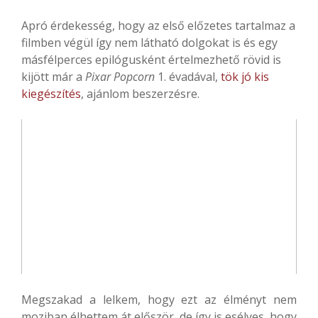
Apró érdekesség, hogy az első előzetes tartalmaz a
filmben végül így nem látható dolgokat is és egy
másfélperces epilógusként értelmezhető rövid is
kijött már a
Pixar Popcorn
1. évadával,
tök jó kis
kiegészítés
, ajánlom beszerzésre.
Megszakad a lelkem, hogy ezt az élményt nem
moziban élhettem át először, de így is esélyes, hogy