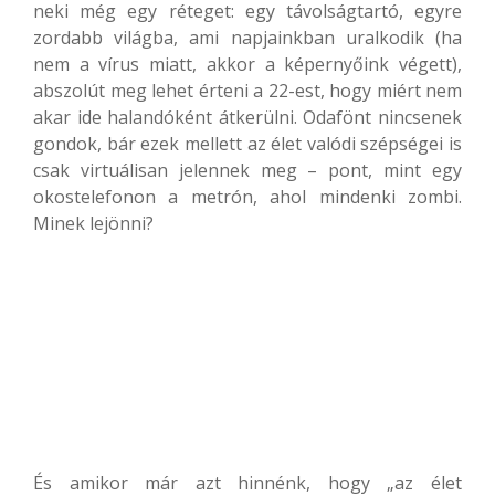
neki még egy réteget: egy távolságtartó, egyre
zordabb világba, ami napjainkban uralkodik (ha
nem a vírus miatt, akkor a képernyőink végett),
abszolút meg lehet érteni a 22-est, hogy miért nem
akar ide halandóként átkerülni. Odafönt nincsenek
gondok, bár ezek mellett az élet valódi szépségei is
csak virtuálisan jelennek meg – pont, mint egy
okostelefonon a metrón, ahol mindenki zombi.
Minek lejönni?
És amikor már azt hinnénk, hogy „az élet