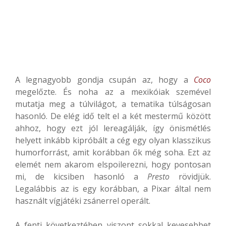
A legnagyobb gondja csupán az, hogy a
Coco
megelőzte. És noha az a mexikóiak szemével
mutatja meg a túlvilágot, a tematika túlságosan
hasonló. De elég idő telt el a két mestermű között
ahhoz, hogy ezt jól lereagálják, így önismétlés
helyett inkább kipróbált a cég egy olyan klasszikus
humorforrást, amit korábban ők még soha. Ezt az
elemét nem akarom elspoilerezni, hogy pontosan
mi, de kicsiben hasonló a
Presto
rövidjük.
Legalábbis az is egy korábban, a Pixar által nem
használt vígjátéki zsánerrel operált.
A fenti következtében viszont sokkal kevesebbet