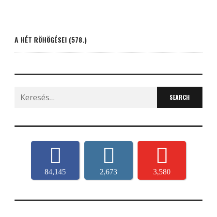
A HÉT RÖHÖGÉSEI (578.)
Search
for:
84,145
2,673
3,580