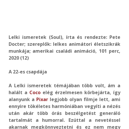
Lelki ismeretek (Soul), írta és rendezte: Pete
Docter; szereplők: lelkes animátori életszikrák
munkája; amerikai családi animáció, 101 perc,
2020 (12)
A 22-es csapdája
A Lelki ismeretek témájában több volt, ám a
halált a
Coco
elég érzelmesen körbejárta, így
alanyunk a
Pixar
legjobb olyan filmje lett, ami
ennyire tökéletes harmóniában vegyíti a nézés
után akár több órás beszélgetést generáló
tartalmát a humorral. Ezúttal a nevetéssel
akarnak megkönnyeztetni és ez nem megy