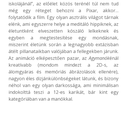
iskolájánál”, az előélet közös terénél túl nem tud
még egy réteget behozni a Pixar, akkor…
folytatódik a film. Egy olyan asztrális világot tárnak
elénk, ami egyszerre helye a meditáló hippiknek, az
életuntként elveszetten kószáló lelkeknek és
egyben a megtestesítése egy mondásnak,
miszerint életünk során a legnagyobb extázisban
átélt pillanataikban valójában a fellegekben járunk.
Az animáció elképesztően pazar, az
Agymanók
énál
kreatívabb (mondom mindezt a 2D-s, az
álomgyáras és memóriás ábrázolások ellenére),
nagyon éles dizjánkülönbségeket látunk, és bizony
néhol van egy olyan darkossága, ami minimálisan
indokolttá teszi a 12-es karikát, bár kint egy
kategóriában van a manókkal.