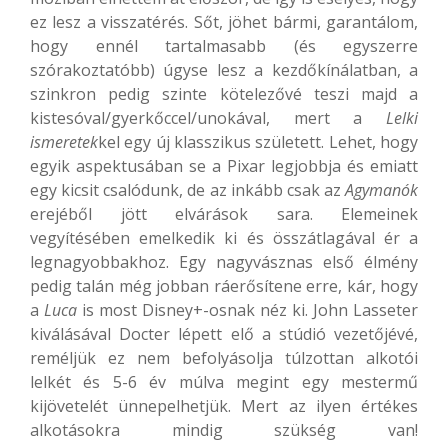
ez lesz a visszatérés. Sőt, jöhet bármi, garantálom,
hogy ennél tartalmasabb (és egyszerre
szórakoztatóbb) úgyse lesz a kezdőkínálatban, a
szinkron pedig szinte kötelezővé teszi majd a
kistesóval/gyerkőccel/unokával, mert a
Lelki
ismeretek
kel egy új klasszikus született. Lehet, hogy
egyik aspektusában se a Pixar legjobbja és emiatt
egy kicsit csalódunk, de az inkább csak az
Agymanók
erejéből jött elvárások sara. Elemeinek
vegyítésében emelkedik ki és összátlagával ér a
legnagyobbakhoz. Egy nagyvásznas első élmény
pedig talán még jobban ráerősítene erre, kár, hogy
a
Luca
is most Disney+-osnak néz ki. John Lasseter
kiválásával Docter lépett elő a stúdió vezetőjévé,
reméljük ez nem befolyásolja túlzottan alkotói
lelkét és 5-6 év múlva megint egy mestermű
kijövetelét ünnepelhetjük. Mert az ilyen értékes
alkotásokra mindig szükség van!