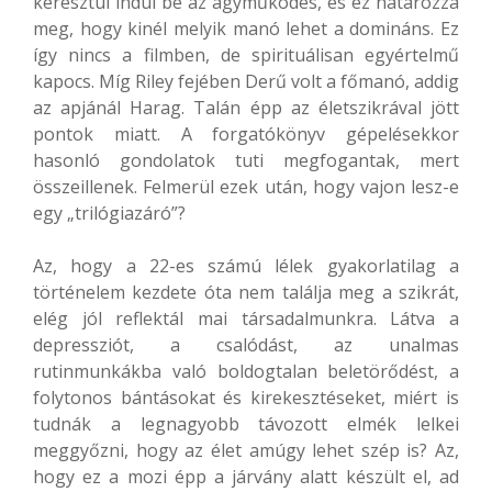
keresztül indul be az agyműködés, és ez határozza
meg, hogy kinél melyik manó lehet a domináns. Ez
így nincs a filmben, de spirituálisan egyértelmű
kapocs. Míg Riley fejében Derű volt a főmanó, addig
az apjánál Harag. Talán épp az életszikrával jött
pontok miatt. A forgatókönyv gépelésekkor
hasonló gondolatok tuti megfogantak, mert
összeillenek. Felmerül ezek után, hogy vajon lesz-e
egy „trilógiazáró”?
Az, hogy a 22-es számú lélek gyakorlatilag a
történelem kezdete óta nem találja meg a szikrát,
elég jól reflektál mai társadalmunkra. Látva a
depressziót, a csalódást, az unalmas
rutinmunkákba való boldogtalan beletörődést, a
folytonos bántásokat és kirekesztéseket, miért is
tudnák a legnagyobb távozott elmék lelkei
meggyőzni, hogy az élet amúgy lehet szép is? Az,
hogy ez a mozi épp a járvány alatt készült el, ad