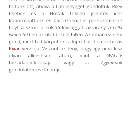
töltünk ott, ahová a film lényegét gondoltuk. Riley
fejében és a Holtak földjén jelentős időt
kóborolhattunk és bár azoknál is párhuzamosan
folyt a sztori a külső/élővilággal, az arány a
Lelki
ismeretek
ben az utóbbi felé billen. Azonban ez nem
gond, mert tud kárpótolni a kipróbált humorforrás
Pixar
verziója. Viszont az tény, hogy így nem lesz
olyan álleesősen átütő, mint a
WALL-E
társadalomkritikája, vagy az
Agymanók
gondolatébresztő ereje.