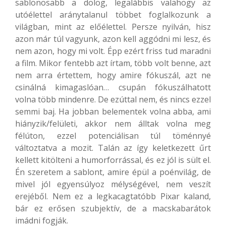
sablonosabb a dolog, legalábbis valahogy az
utóélettel aránytalanul többet foglalkozunk a
világban, mint az előélettel. Persze nyilván, hisz
azon már túl vagyunk, azon kell aggódni mi lesz, és
nem azon, hogy mi volt. Épp ezért friss tud maradni
a film. Mikor fentebb azt írtam, több volt benne, azt
nem arra értettem, hogy amire fókuszál, azt ne
csinálná kimagaslóan… csupán fókuszálhatott
volna több mindenre. De ezúttal nem, és nincs ezzel
semmi baj. Ha jobban belementek volna abba, ami
hiányzik/felületi, akkor nem álltak volna meg
félúton, ezzel potenciálisan túl töménnyé
változtatva a mozit. Talán az így keletkezett űrt
kellett kitölteni a humorforrással, és ez jól is sült el.
Én szeretem a sablont, amire épül a poénvilág, de
mivel jól egyensúlyoz mélységével, nem veszít
erejéből. Nem ez a legkacagtatóbb Pixar kaland,
bár ez erősen szubjektív, de a macskabarátok
imádni fogják.