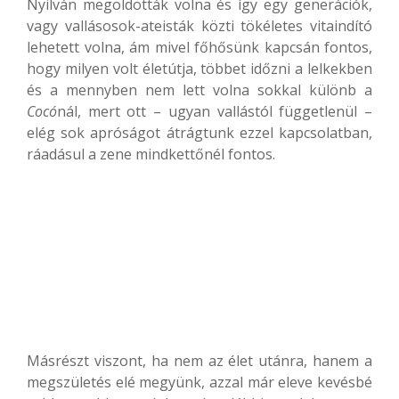
Nyilván megoldották volna és így egy generációk,
vagy vallásosok-ateisták közti tökéletes vitaindító
lehetett volna, ám mivel főhősünk kapcsán fontos,
hogy milyen volt életútja, többet időzni a lelkekben
és a mennyben nem lett volna sokkal különb a
Cocó
nál, mert ott – ugyan vallástól függetlenül –
elég sok apróságot átrágtunk ezzel kapcsolatban,
ráadásul a zene mindkettőnél fontos.
Másrészt viszont, ha nem az élet utánra, hanem a
megszületés elé megyünk, azzal már eleve kevésbé