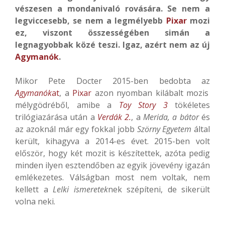
vészesen a mondanivaló rovására. Se nem a
legviccesebb, se nem a legmélyebb
Pixar
mozi
ez, viszont összességében simán a
legnagyobbak közé teszi. Igaz, azért nem az új
Agymanók
.
Mikor Pete Docter 2015-ben bedobta az
Agymanók
at
, a
Pixar
azon nyomban kilábalt mozis
mélygödréből, amibe a
Toy Story 3
tökéletes
trilógiazárása után a
Verdák 2.
, a
Merida, a bátor
és
az azoknál már egy fokkal jobb
Szörny Egyetem
által
került, kihagyva a 2014-es évet. 2015-ben volt
először, hogy két mozit is készítettek, azóta pedig
minden ilyen esztendőben az egyik jövevény igazán
emlékezetes. Válságban most nem voltak, nem
kellett a
Lelki ismeretek
nek szépíteni, de sikerült
volna neki.