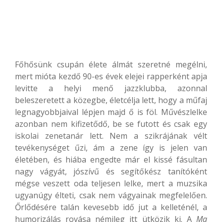
Főhősünk csupán élete álmát szeretné megélni,
mert mióta kezdő 90-es évek elejei rapperként apja
levitte a helyi menő jazzklubba, azonnal
beleszeretett a közegbe, életcélja lett, hogy a műfaj
legnagyobbjaival lépjen majd ő is föl. Művészlelke
azonban nem kifizetődő, be se futott és csak egy
iskolai zenetanár lett. Nem a szikrájának vélt
tevékenységet űzi, ám a zene így is jelen van
életében, és hiába engedte már el kissé fásultan
nagy vágyát, jószívű és segítőkész tanítóként
mégse veszett oda teljesen lelke, mert a muzsika
ugyanúgy élteti, csak nem vágyainak megfelelően.
Őrlődésére talán kevesebb idő jut a kelleténél, a
humorizálás rovása némileg itt ütközik ki. A
Ma