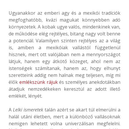
Ugyanakkor az emberi agy és a mexikói tradíciók
megfoghatóbb, kvázi magukat könnyebben adó
környezetek. A kobak ugye valós, mindenkinek van,
de működése elég rejtélyes, bitang nagy volt benne
a potenciál. Valamilyen szinten rejtélyes az a világ
is, amiben a mexikóiak vallástól függetlenül
hisznek, mert ott valójában nem a mennyországot
látjuk, hanem egy átkötő közeget, ahol nem az
istenségek számítanak, hanem az, hogy elhunyt
szeretteink addig nem halnak meg teljesen, míg mi
élők
emlékszünk rájuk
és személyes anekdotákban
átadjuk nemzedékeken keresztül az adott illető
emlékét, lényét.
A
Lelki ismeretek
talán azért se akart túl elmerülni a
halál utáni életben, mert a különböző vallásoknak
nemigen lehetett volna univerzálisan megfelelni.