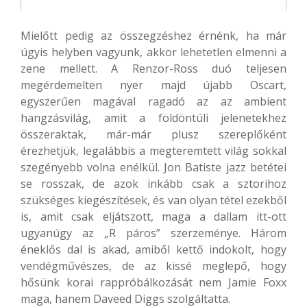
Mielőtt pedig az összegzéshez érnénk, ha már
úgyis helyben vagyunk, akkor lehetetlen elmenni a
zene mellett. A Renzor-Ross duó teljesen
megérdemelten nyer majd újabb Oscart,
egyszerűen magával ragadó az az ambient
hangzásvilág, amit a földöntúli jelenetekhez
összeraktak, már-már plusz szereplőként
érezhetjük, legalábbis a megteremtett világ sokkal
szegényebb volna enélkül. Jon Batiste jazz betétei
se rosszak, de azok inkább csak a sztorihoz
szükséges kiegészítések, és van olyan tétel ezekből
is, amit csak eljátszott, maga a dallam itt-ott
ugyanúgy az „R páros” szerzeménye. Három
éneklős dal is akad, amiből kettő indokolt, hogy
vendégművészes, de az kissé meglepő, hogy
hősünk korai rappróbálkozását nem Jamie Foxx
maga, hanem Daveed Diggs szolgáltatta.