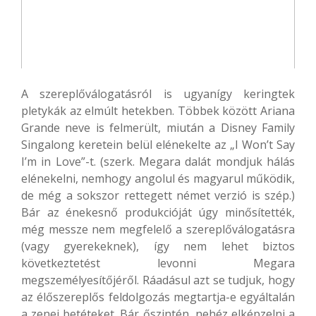
A szereplőválogatásról is ugyanígy keringtek
pletykák az elmúlt hetekben. Többek között Ariana
Grande neve is felmerült, miután a Disney Family
Singalong keretein belül elénekelte az „I Won’t Say
I’m in Love”-t. (szerk. Megara dalát mondjuk hálás
elénekelni, nemhogy angolul és magyarul működik,
de még a sokszor rettegett német verzió is szép.)
Bár az énekesnő produkcióját úgy minősítették,
még messze nem megfelelő a szereplőválogatásra
(vagy gyerekeknek), így nem lehet biztos
következtetést levonni Megara
megszemélyesítőjéről. Ráadásul azt se tudjuk, hogy
az élőszereplős feldolgozás megtartja-e egyáltalán
a zenei betéteket. Bár őszintén, nehéz elképzelni a