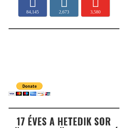
84,145
2,673
3,580
17 ÉVES A HETEDIK SOR