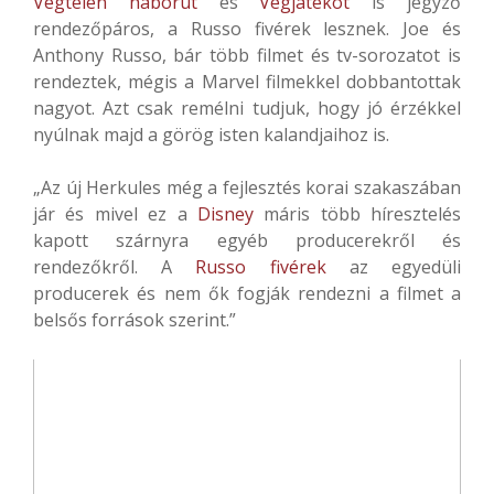
Végtelen háborút
és
Végjátékot
is jegyző
rendezőpáros, a Russo fivérek lesznek. Joe és
Anthony Russo, bár több filmet és tv-sorozatot is
rendeztek, mégis a Marvel filmekkel dobbantottak
nagyot. Azt csak remélni tudjuk, hogy jó érzékkel
nyúlnak majd a görög isten kalandjaihoz is.
„Az új Herkules még a fejlesztés korai szakaszában
jár és mivel ez a
Disney
máris több híresztelés
kapott szárnyra egyéb producerekről és
rendezőkről. A
Russo fivérek
az egyedüli
producerek és nem ők fogják rendezni a filmet a
belsős források szerint.”