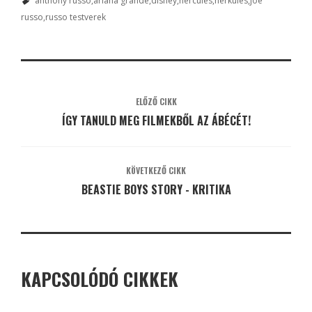
anthony russo
ariana grande
disney
hercules
herkules
joe
russo
russo testverek
ELŐZŐ CIKK
ÍGY TANULD MEG FILMEKBŐL AZ ÁBÉCÉT!
KÖVETKEZŐ CIKK
BEASTIE BOYS STORY - KRITIKA
KAPCSOLÓDÓ CIKKEK