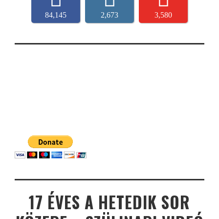
84,145
2,673
3,580
17 ÉVES A HETEDIK SOR