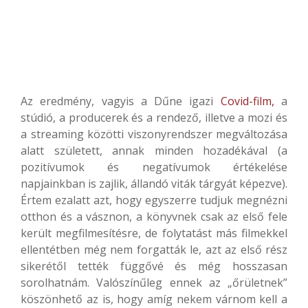
Az eredmény, vagyis a Dűne igazi
Covid-film,
a
stúdió, a producerek és a rendező, illetve a mozi és
a streaming közötti viszonyrendszer megváltozása
alatt született, annak minden hozadékával (a
pozitívumok és negatívumok értékelése
napjainkban is zajlik, állandó viták tárgyát képezve).
Értem ezalatt azt, hogy egyszerre tudjuk megnézni
otthon és a vásznon, a könyvnek csak az első fele
került megfilmesítésre, de folytatást más filmekkel
ellentétben még nem forgatták le, azt az első rész
sikerétől tették függővé és még hosszasan
sorolhatnám. Valószínűleg ennek az „őrületnek”
köszönhető az is, hogy amíg nekem várnom kell a