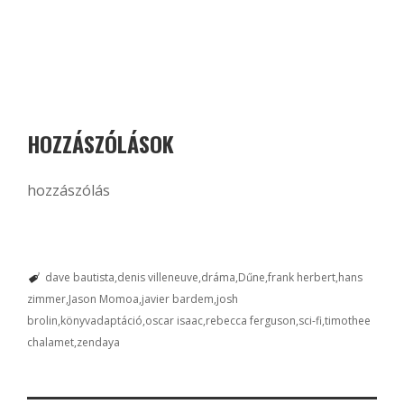
HOZZÁSZÓLÁSOK
hozzászólás
dave bautista
denis villeneuve
dráma
Dűne
frank herbert
hans
zimmer
Jason Momoa
javier bardem
josh
brolin
könyvadaptáció
oscar isaac
rebecca ferguson
sci-fi
timothee
chalamet
zendaya