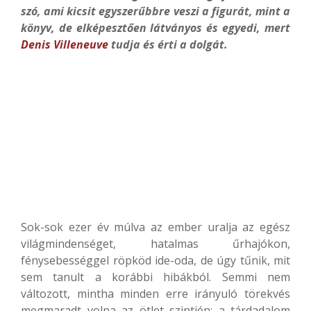
szó, ami kicsit egyszerűbbre veszi a figurát, mint a
könyv, de elképesztően látványos és egyedi, mert
Denis Villeneuve
tudja és érti a dolgát.
Sok-sok ezer év múlva az ember uralja az egész
világmindenséget, hatalmas űrhajókon,
fénysebességgel röpköd ide-oda, de úgy tűnik, mit
sem tanult a korábbi hibákból. Semmi nem
változott, mintha minden erre irányuló törekvés
megmaradt volna az ötlet szintjén: a tárdadalom