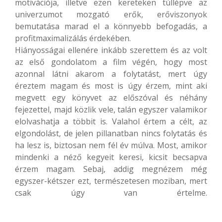
motivációja, illetve ezen kereteken túllépve az
univerzumot mozgató erők, erőviszonyok
bemutatása marad el a könnyebb befogadás, a
profitmaximalizálás érdekében.
Hiányosságai ellenére inkább szerettem és az volt
az első gondolatom a film végén, hogy most
azonnal látni akarom a folytatást, mert úgy
éreztem magam és most is úgy érzem, mint aki
megvett egy könyvet az előszóval és néhány
fejezettel, majd közlik vele, talán egyszer valamikor
elolvashatja a többit is. Valahol értem a célt, az
elgondolást, de jelen pillanatban nincs folytatás és
ha lesz is, biztosan nem fél év múlva. Most, amikor
mindenki a néző kegyeit keresi, kicsit becsapva
érzem magam. Sebaj, addig megnézem még
egyszer-kétszer ezt, természetesen moziban, mert
csak úgy van értelme.