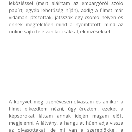
leközléssel (mert aláírtam az embargóról szóló
papírt, egyéb lehetőség híján), addig a filmet már
vidáman játszották, játsszák egy csomó helyen és
ennek megfelelően mind a nyomtatott, mind az
online sajtó tele van kritikákkal, elemzésekkel.
A könyvet még tizenévesen olvastam és amikor a
filmet elkezdtem nézni, úgy éreztem, ezeket a
képsorokat láttam annak idején magam előtt
megjelenni. A látvány, a hangulat hűen adja vissza
az olvasottakat, de mi van a szereplőkkel, a