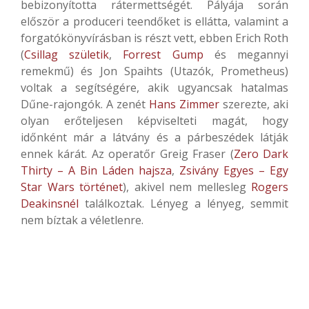
bebizonyította rátermettségét. Pályája során
először a produceri teendőket is ellátta, valamint a
forgatókönyvírásban is részt vett, ebben Erich Roth
(
Csillag születik
,
Forrest Gump
és megannyi
remekmű) és Jon Spaihts (Utazók, Prometheus)
voltak a segítségére, akik ugyancsak hatalmas
Dűne-rajongók. A zenét
Hans Zimmer
szerezte, aki
olyan erőteljesen képviselteti magát, hogy
időnként már a látvány és a párbeszédek látják
ennek kárát. Az operatőr Greig Fraser (
Zero Dark
Thirty – A Bin Láden hajsza
,
Zsivány Egyes – Egy
Star Wars történet
), akivel nem mellesleg
Rogers
Deakinsnél
találkoztak. Lényeg a lényeg, semmit
nem bíztak a véletlenre.