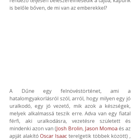
rendező teljesen beleszerelmesedik a tájba, kapunk
is belőle bőven, de mi van az emberekkel?
A Dűne egy felnövéstörténet, ami a
hatalomgyakorlásról szól, arról, hogy milyen egy jó
uralkodó, egy jó vezető, mik azok a készségek,
melyek alkalmassá teszik erre. Adva van egy fiatal
férfi, aki uralkodásra, vezetésre született és
mindenki azon van (
Josh Brolin
,
Jason Momoa
és az
apját alakító
Oscar Isaac
terelgetik többek között) ,