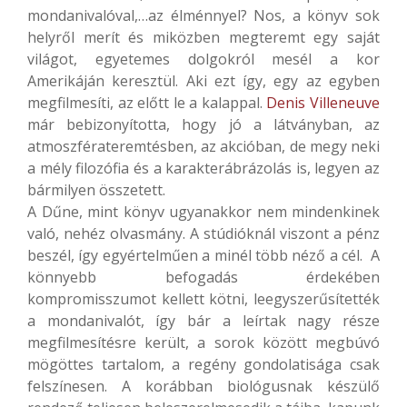
mondanivalóval,…az élménnyel? Nos, a könyv sok
helyről merít és miközben megteremt egy saját
világot, egyetemes dolgokról mesél a kor
Amerikáján keresztül. Aki ezt így, egy az egyben
megfilmesíti, az előtt le a kalappal.
Denis Villeneuve
már bebizonyította, hogy jó a látványban, az
atmoszférateremtésben, az akcióban, de megy neki
a mély filozófia és a karakterábrázolás is, legyen az
bármilyen összetett.
A Dűne, mint könyv ugyanakkor nem mindenkinek
való, nehéz olvasmány. A stúdióknál viszont a pénz
beszél, így egyértelműen a minél több néző a cél. A
könnyebb befogadás érdekében
kompromisszumot kellett kötni, leegyszerűsítették
a mondanivalót, így bár a leírtak nagy része
megfilmesítésre került, a sorok között megbúvó
mögöttes tartalom, a regény gondolatisága csak
felszínesen. A korábban biológusnak készülő