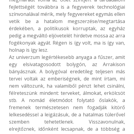
fejlettségét továbbra is a fegyverek technológiai
színvonalával mérik, mely fegyvereket egymás ellen
vetik be a hatalom megszerzése/megtartása
érdekében, a politikusok korruptak, az egyház
pedig a megváltó eljövetelét hirdetve mossa az arra
fogékonyak agyát. Régen is így volt, ma is így van,
holnap is így lesz.
Az univerzum legértékesebb anyaga a fűszer, amit
egy elsivatagosodott bolygón, az Arrakison
bányásznak. A bolygóval eredetileg teljesen más
tervei voltak az emberiségnek, de mint írtam, mi
nem változunk, ha valamiből pénzt lehet csinálni,
félreteszünk mindent: terveket, álmokat, erkölcsöt
stb. A nomád életmódot folytató őslakók, a
fremenek természetesen nem fogadják kitörő
lelkesedéssel a leigázásuk, de a hatalmas túlerővel
szemben tehetetlenek. Visszavonulnak,
elrejtőznek, időnként lecsapnak, de a többség a