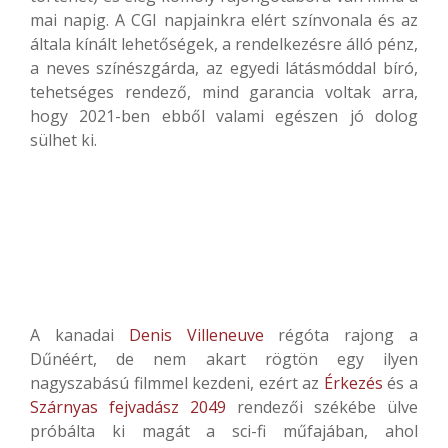
mai napig. A CGI napjainkra elért színvonala és az
általa kínált lehetőségek, a rendelkezésre álló pénz,
a neves színészgárda, az egyedi látásmóddal bíró,
tehetséges rendező, mind garancia voltak arra,
hogy 2021-ben ebből valami egészen jó dolog
sülhet ki.
A kanadai
Denis Villeneuve
régóta rajong a
Dűnéért, de nem akart rögtön egy ilyen
nagyszabású filmmel kezdeni, ezért az
Érkezés
és a
Szárnyas fejvadász 2049
rendezői székébe ülve
próbálta ki magát a sci-fi műfajában, ahol