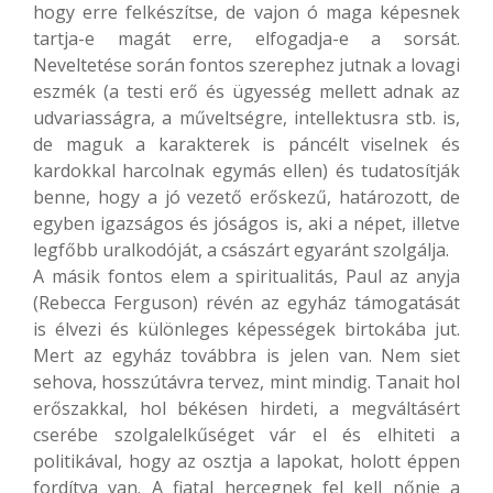
hogy erre felkészítse, de vajon ó maga képesnek
tartja-e magát erre, elfogadja-e a sorsát.
Neveltetése során fontos szerephez jutnak a lovagi
eszmék (a testi erő és ügyesség mellett adnak az
udvariasságra, a műveltségre, intellektusra stb. is,
de maguk a karakterek is páncélt viselnek és
kardokkal harcolnak egymás ellen) és tudatosítják
benne, hogy a jó vezető erőskezű, határozott, de
egyben igazságos és jóságos is, aki a népet, illetve
legfőbb uralkodóját, a császárt egyaránt szolgálja.
A másik fontos elem a spiritualitás, Paul az anyja
(Rebecca Ferguson) révén az egyház támogatását
is élvezi és különleges képességek birtokába jut.
Mert az egyház továbbra is jelen van. Nem siet
sehova, hosszútávra tervez, mint mindig. Tanait hol
erőszakkal, hol békésen hirdeti, a megváltásért
cserébe szolgalelkűséget vár el és elhiteti a
politikával, hogy az osztja a lapokat, holott éppen
fordítva van. A fiatal hercegnek fel kell nőnie a