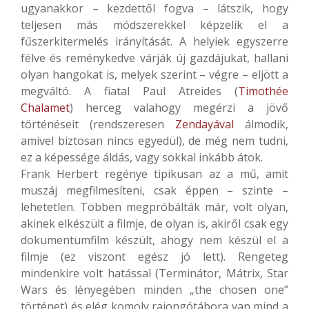
ugyanakkor – kezdettől fogva – látszik, hogy
teljesen más módszerekkel képzelik el a
fűszerkitermelés irányítását. A helyiek egyszerre
félve és reménykedve várják új gazdájukat, hallani
olyan hangokat is, melyek szerint – végre – eljött a
megváltó. A fiatal Paul Atreides (
Timothée
Chalamet
) herceg valahogy megérzi a jövő
történéseit (rendszeresen
Zendayával
álmodik,
amivel biztosan nincs egyedül), de még nem tudni,
ez a képessége áldás, vagy sokkal inkább átok.
Frank Herbert regénye tipikusan az a mű, amit
muszáj megfilmesíteni, csak éppen – szinte –
lehetetlen. Többen megpróbálták már, volt olyan,
akinek elkészült a filmje, de olyan is, akiről csak egy
dokumentumfilm készült, ahogy nem készül el a
filmje (ez viszont egész jó lett). Rengeteg
mindenkire volt hatással (Terminátor, Mátrix, Star
Wars és lényegében minden „the chosen one”
történet) és elég komoly rajongótábora van mind a