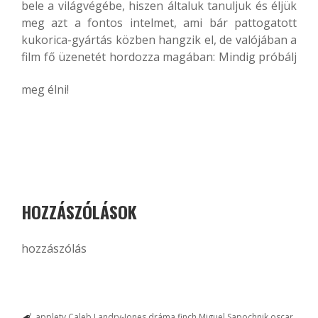
bele a világvégébe, hiszen általuk tanuljuk és éljük
meg azt a fontos intelmet, ami bár pattogatott
kukorica-gyártás közben hangzik el, de valójában a
film fő üzenetét hordozza magában: Mindig próbálj
meg élni!
HOZZÁSZÓLÁSOK
hozzászólás
appletv
Caleb Landry-Jones
dráma
finch
Miguel Sapochnik
oscar