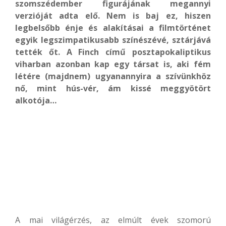
szomszédember figurájának megannyi
verzióját adta elő. Nem is baj ez, hiszen
legbelsőbb énje és alakításai a filmtörténet
egyik legszimpatikusabb színészévé, sztárjává
tették őt. A Finch című posztapokaliptikus
viharban azonban kap egy társat is, aki fém
létére (majdnem) ugyanannyira a szívünkhöz
nő, mint hús-vér, ám kissé meggyötört
alkotója…
A mai világérzés, az elmúlt évek szomorú