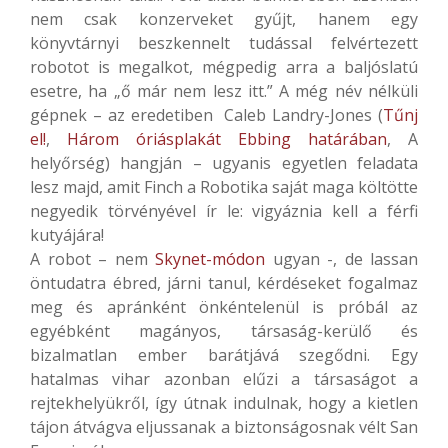
nem csak konzerveket gyűjt, hanem egy
könyvtárnyi beszkennelt tudással felvértezett
robotot is megalkot, mégpedig arra a baljóslatú
esetre, ha „ő már nem lesz itt.” A még név nélküli
gépnek – az eredetiben Caleb Landry-Jones (
Tűnj
el!
,
Három óriásplakát Ebbing határában
, A
helyőrség) hangján – ugyanis egyetlen feladata
lesz majd, amit Finch a Robotika saját maga költötte
negyedik törvényével ír le: vigyáznia kell a férfi
kutyájára!
A robot – nem
Skynet-módon
ugyan -, de lassan
öntudatra ébred, járni tanul, kérdéseket fogalmaz
meg és apránként önkéntelenül is próbál az
egyébként magányos, társaság-kerülő és
bizalmatlan ember barátjává szegődni. Egy
hatalmas vihar azonban elűzi a társaságot a
rejtekhelyükről, így útnak indulnak, hogy a kietlen
tájon átvágva eljussanak a biztonságosnak vélt San