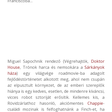
Franciscóba…
Miguel Sapochnik rendező (Végrehajtók,
Doktor
House
, Trónok harca és nemsokára a
Sárkányok
háza
) egy világvége roadmovie-ba adagolt
fejlődéstörténetet alkotott meg, ahol nem csupán
az elpusztult környezet, de az emberi szereplők
hiánya is egy kedves, esetlen, de mindenre kíváncsi,
vicces robot sztoriját erősítik. Kellemes kis, a
Rövidzárlathoz hasonló, akciómentes
Chappie
-
családi mozinak is felfoghatnánk a Finch-et, ha