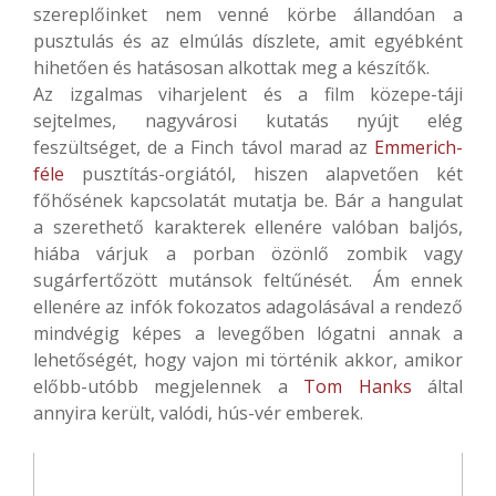
szereplőinket nem venné körbe állandóan a
pusztulás és az elmúlás díszlete, amit egyébként
hihetően és hatásosan alkottak meg a készítők.
Az izgalmas viharjelent és a film közepe-táji
sejtelmes, nagyvárosi kutatás nyújt elég
feszültséget, de a Finch távol marad az
Emmerich-
féle
pusztítás-orgiától, hiszen alapvetően két
főhősének kapcsolatát mutatja be. Bár a hangulat
a szerethető karakterek ellenére valóban baljós,
hiába várjuk a porban özönlő zombik vagy
sugárfertőzött mutánsok feltűnését. Ám ennek
ellenére az infók fokozatos adagolásával a rendező
mindvégig képes a levegőben lógatni annak a
lehetőségét, hogy vajon mi történik akkor, amikor
előbb-utóbb megjelennek a
Tom Hanks
által
annyira került, valódi, hús-vér emberek.