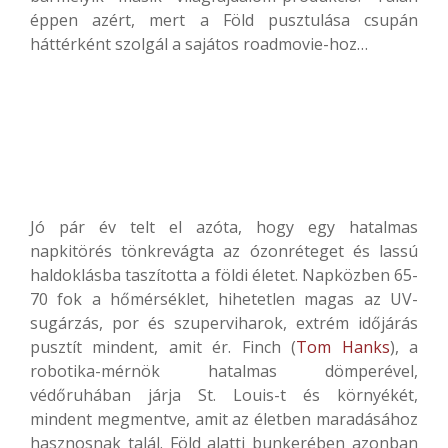
éppen azért, mert a Föld pusztulása csupán
háttérként szolgál a sajátos roadmovie-hoz…
Jó pár év telt el azóta, hogy egy hatalmas
napkitörés tönkrevágta az ózonréteget és lassú
haldoklásba taszította a földi életet. Napközben 65-
70 fok a hőmérséklet, hihetetlen magas az UV-
sugárzás, por és szuperviharok, extrém időjárás
pusztít mindent, amit ér. Finch (
Tom Hanks
), a
robotika-mérnök hatalmas dömperével,
védőruhában járja St. Louis-t és környékét,
mindent megmentve, amit az életben maradásához
hasznosnak talál. Föld alatti bunkerében azonban