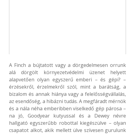
A Finch a bújtatott vagy a dörgedelmesen orrunk
alá dörgölt környezetvédelmi üzenet helyett
alapvetően olyan egyszerű emberi – és gépi? –
érzésekről, érzelmekről szól, mint a barátság, a
bizalom és annak hiánya vagy a felelősségvállalás,
az esendőség, a hibázni tudás. A megfáradt mérnök
és a nála néha emberibben viselkedő gép párosa –
na jó, Goodyear kutyussal és a Dewey névre
hallgató egyszerűbb robottal kiegészülve – olyan
csapatot alkot, akik mellett ülve szívesen gurulunk