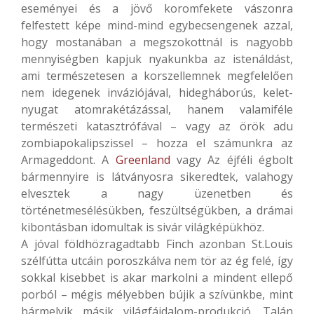
eseményei és a jövő koromfekete vászonra
felfestett képe mind-mind egybecsengenek azzal,
hogy mostanában a megszokottnál is nagyobb
mennyiségben kapjuk nyakunkba az istenáldást,
ami természetesen a korszellemnek megfelelően
nem idegenek inváziójával, hidegháborús, kelet-
nyugat atomrakétázással, hanem valamiféle
természeti katasztrófával – vagy az örök adu
zombiapokalipszissel – hozza el számunkra az
Armageddont. A
Greenland
vagy Az éjféli égbolt
bármennyire is látványosra sikeredtek, valahogy
elvesztek a nagy üzenetben és
történetmesélésükben, feszültségükben, a drámai
kibontásban idomultak is sivár világképükhöz.
A jóval földhözragadtabb Finch azonban St.Louis
szélfútta utcáin poroszkálva nem tör az ég felé, így
sokkal kisebbet is akar markolni a mindent ellepő
porból – mégis mélyebben bújik a szívünkbe, mint
bármelyik másik világfájdalom-produkció. Talán