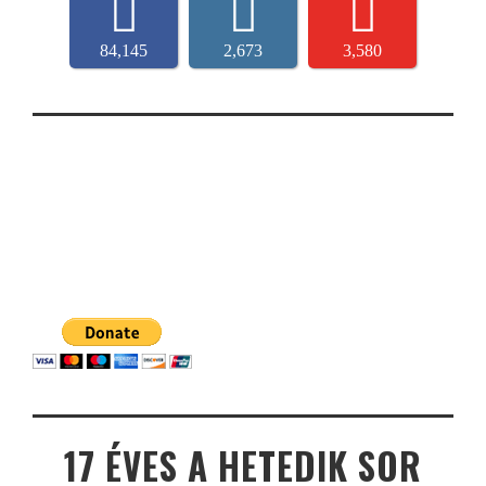
84,145
2,673
3,580
17 ÉVES A HETEDIK SOR