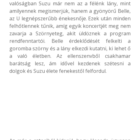
valóságban Suzu már nem az a félénk lány, mint
amilyennek megismerjük, hanem a gyönyörű Belle,
az U legnépszerűbb énekesnője. Ezek után minden
felhőtlennek tűnik, amíg egyik koncertjét meg nem
zavarja a Szörnyeteg, akit üldöznek a program
rendfenntartói. Belle érdeklődését felkelti a
goromba szörny és a lány elkezdi kutatni, ki lehet ő
a való életben. Az ellenszenvből csakhamar
barátság lesz, ám idővel kezdenek szétesni a
dolgok és Suzu élete fenekestől felfordul.