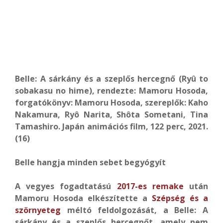
Belle: A sárkány és a szeplős hercegnő (Ryû to
sobakasu no hime), rendezte: Mamoru Hosoda,
forgatókönyv: Mamoru Hosoda, szereplők: Kaho
Nakamura, Ryô Narita, Shôta Sometani, Tina
Tamashiro. Japán animációs film, 122 perc, 2021.
(16)
Belle hangja minden sebet begyógyít
A vegyes fogadtatású
2017-es remake
után
Mamoru Hosoda elkészítette a
Szépség és a
szörnyeteg
méltó feldolgozását, a Belle: A
sárkány és a szeplős hercegnőt, amely nem