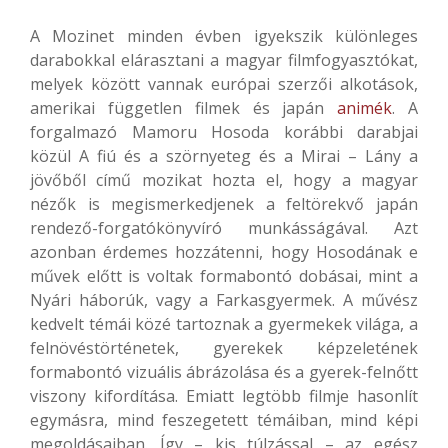
A Mozinet minden évben igyekszik különleges
darabokkal elárasztani a magyar filmfogyasztókat,
melyek között vannak európai szerzői alkotások,
amerikai független filmek és japán
animék
. A
forgalmazó Mamoru Hosoda korábbi darabjai
közül A fiú és a szörnyeteg és a Mirai – Lány a
jövőből című mozikat hozta el, hogy a magyar
nézők is megismerkedjenek a feltörekvő japán
rendező-forgatókönyvíró munkásságával. Azt
azonban érdemes hozzátenni, hogy Hosodának e
művek előtt is voltak formabontó dobásai, mint a
Nyári háborúk, vagy a Farkasgyermek. A művész
kedvelt témái közé tartoznak a gyermekek világa, a
felnövéstörténetek, gyerekek képzeletének
formabontó vizuális ábrázolása és a gyerek-felnőtt
viszony kifordítása. Emiatt legtöbb filmje hasonlít
egymásra, mind feszegetett témáiban, mind képi
megoldásaiban. Így – kis túlzással – az egész