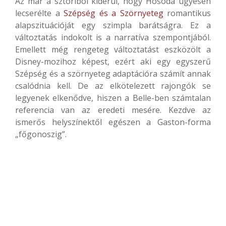
Az már a sztoriból kiderül, hogy Hosoda ügyesen
lecserélte a
Szépség és a Szörnyeteg
romantikus
alapszituációját egy szimpla barátságra. Ez a
változtatás indokolt is a narratíva szempontjából.
Emellett még rengeteg változtatást eszközölt a
Disney-mozihoz képest, ezért aki egy egyszerű
Szépség és a szörnyeteg adaptációra számít annak
csalódnia kell. De az elkötelezett rajongók se
legyenek elkenődve, hiszen a Belle-ben számtalan
referencia van az eredeti mesére. Kezdve az
ismerős helyszínektől egészen a Gaston-forma
„főgonoszig”.