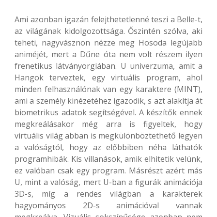
Ami azonban igazán felejthetetlenné teszi a Belle-t,
az világának kidolgozottsága. Őszintén szólva, aki
teheti, nagyvásznon nézze meg Hosoda legújabb
animéjét, mert a Dűne óta nem volt részem ilyen
frenetikus látványorgiában. U univerzuma, amit a
Hangok terveztek, egy virtuális program, ahol
minden felhasználónak van egy karaktere (MINT),
ami a személy kinézetéhez igazodik, s azt alakítja át
biometrikus adatok segítségével. A készítők ennek
megkreálásakor még arra is figyeltek, hogy
virtuális világ abban is megkülönböztethető legyen
a valóságtól, hogy az előbbiben néha láthatók
programhibák. Kis villanások, amik elhitetik velünk,
ez valóban csak egy program. Másrészt azért más
U, mint a valóság, mert U-ban a figurák animációja
3D-s, míg a rendes világban a karakterek
hagyományos 2D-s animációval vannak