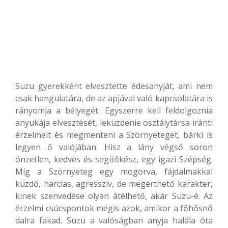
Suzu gyerekként elvesztette édesanyját, ami nem
csak hangulatára, de az apjával való kapcsolatára is
rányomja a bélyegét. Egyszerre kell feldolgoznia
anyukája elvesztését, leküzdenie osztálytársa iránti
érzelmeit és megmenteni a Szörnyeteget, bárki is
legyen ő valójában. Hisz a lány végső soron
önzetlen, kedves és segítőkész, egy igazi Szépség.
Míg a Szörnyeteg egy mogorva, fájdalmakkal
küzdő, harcias, agresszív, de megérthető karakter,
kinek szenvedése olyan átélhető, akár Suzu-é. Az
érzelmi csúcspontok mégis azok, amikor a főhősnő
dalra fakad. Suzu a valóságban anyja halála óta