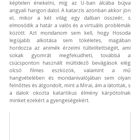
képtelen énekelni, míg az U-ban álcába bújva
angyali hangon dalol. A katarzis azonban akkor jön
el, mikor a két világ egy dalban összeér, s
elmosódik a határ a valós és a virtuális problémák
között. Azt mondanom sem kell, hogy Hosoda
legújabb alkotása sem tökéletes, magában
hordozza az animék érzelmi túltelítettségét, ami
sokak gyomrát megfeküdheti, továbbá a
csúcsponton használt múltidező bevágások elég
olcsó filmes eszközök, valamint a mű
hangvételében és mondanivalójában sem olyan
felnőttes és átgondolt, mint a Mirai, ám a látottak, s
a dalok okozta katartikus élmény kárpótolnak
minket ezekért a gyengeségekért.