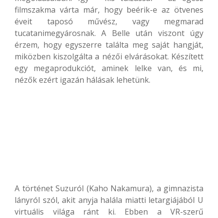
filmszakma várta már, hogy beérik-e az ötvenes
éveit taposó művész, vagy megmarad
tucatanimegyárosnak. A Belle után viszont úgy
érzem, hogy egyszerre találta meg saját hangját,
miközben kiszolgálta a nézői elvárásokat. Készített
egy megaprodukciót, aminek lelke van, és mi,
nézők ezért igazán hálásak lehetünk.
A történet Suzuról (Kaho Nakamura), a gimnazista
lányról szól, akit anyja halála miatti letargiájából U
virtuális világa ránt ki. Ebben a VR-szerű