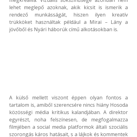
megkreálva. Vizuális sokszínűsége azonban nem
lehet meglepő azoknak, akik kicsit is ismerik a
rendező munkásságát, hiszen ilyen kreatív
trükköket használtak például a Mirai – Lány a
jövőből és Nyári háborúk című alkotásokban is.
A külső mellett viszont éppen olyan fontos a
tartalom is, amiből szerencsére nincs hiány Hosoda
közösségi média kritikus kalandjában. A direktor
egyrészt, noha felszínesen, de megfogalmazza
filmjében a social media platformok általi szociális
szorongás káros hatásait, s a lájkok és kommentek