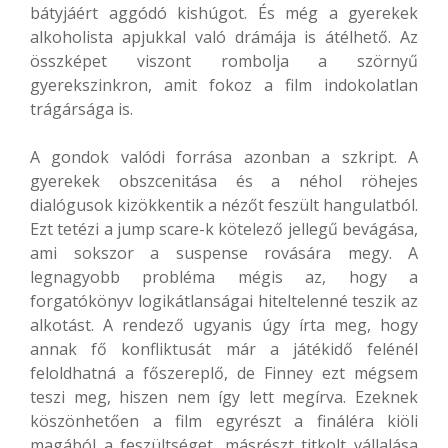
bátyjáért aggódó kishúgot. És még a gyerekek
alkoholista apjukkal való drámája is átélhető. Az
összképet viszont rombolja a szörnyű
gyerekszinkron, amit fokoz a film indokolatlan
trágársága is.
A gondok valódi forrása azonban a szkript. A
gyerekek obszcenitása és a néhol röhejes
dialógusok kizökkentik a nézőt feszült hangulatból.
Ezt tetézi a jump scare-k kötelező jellegű bevágása,
ami sokszor a suspense rovására megy. A
legnagyobb probléma mégis az, hogy a
forgatókönyv logikátlanságai hiteltelenné teszik az
alkotást. A rendező ugyanis úgy írta meg, hogy
annak fő konfliktusát már a játékidő felénél
feloldhatná a főszereplő, de Finney ezt mégsem
teszi meg, hiszen nem így lett megírva. Ezeknek
köszönhetően a film egyrészt a fináléra kiöli
magából a feszültséget, másrészt titkolt vállalása