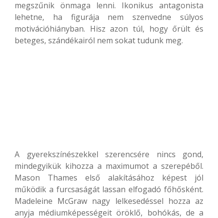
megszűnik önmaga lenni. Ikonikus antagonista
lehetne, ha figurája nem szenvedne súlyos
motivációhiányban. Hisz azon túl, hogy őrült és
beteges, szándékairól nem sokat tudunk meg.
A gyerekszínészekkel szerencsére nincs gond,
mindegyikük kihozza a maximumot a szerepéből.
Mason Thames első alakításához képest jól
működik a furcsaságát lassan elfogadó főhősként.
Madeleine McGraw nagy lelkesedéssel hozza az
anyja médiumképességeit öröklő, bohókás, de a