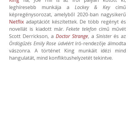
leghíresebb munkája a
Lockey & Key
című
képregénysorozat, amelyből 2020-ban nagysikerű
Netflix
adaptációt készítettek. De több regényt és
novellát is kiadott már.
Fekete telefon
című művét
Scott Derrickson, a
Doctor Strange
, a
Sinister
és az
Ördögűzés Emily Rose üdvéért
író-rendezője álmodta
vászonra. A történet King munkáit idézi mind
hangulatát, mind konfliktushelyzetét tekintve.