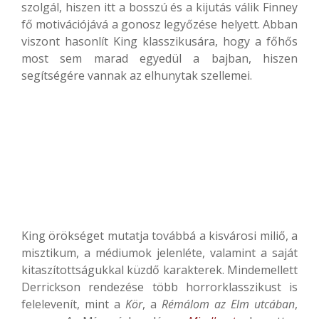
szolgál, hiszen itt a bosszú és a kijutás válik Finney
fő motivációjává a gonosz legyőzése helyett. Abban
viszont hasonlít King klasszikusára, hogy a főhős
most sem marad egyedül a bajban, hiszen
segítségére vannak az elhunytak szellemei.
King örökséget mutatja továbbá a kisvárosi miliő, a
misztikum, a médiumok jelenléte, valamint a saját
kitaszítottságukkal küzdő karakterek. Mindemellett
Derrickson rendezése több horrorklasszikust is
felelevenít, mint a
Kör
, a
Rémálom az Elm utcában
,