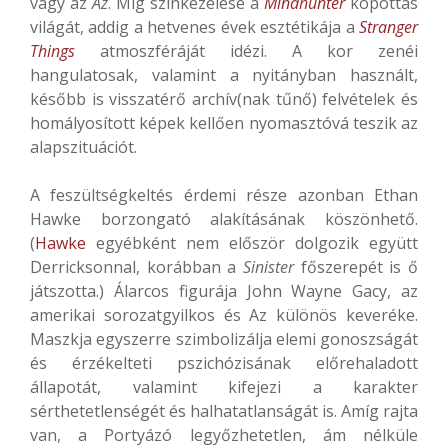
vagy az
Az
. Míg színkezelése a
Mindhunter
kopottas
világát, addig a hetvenes évek esztétikája a
Stranger
Things
atmoszféráját idézi. A kor zenéi
hangulatosak, valamint a nyitányban használt,
később is visszatérő archív(nak tűnő) felvételek és
homályosított képek kellően nyomasztóvá teszik az
alapszituációt.
A feszültségkeltés érdemi része azonban Ethan
Hawke borzongató alakításának köszönhető.
(
Hawke
egyébként nem először dolgozik együtt
Derricksonnal, korábban a
Sinister
főszerepét is ő
játszotta.) Álarcos figurája John Wayne Gacy, az
amerikai sorozatgyilkos és Az különös keveréke.
Maszkja egyszerre szimbolizálja elemi gonoszságát
és érzékelteti pszichózisának előrehaladott
állapotát, valamint kifejezi a karakter
sérthetetlenségét és halhatatlanságát is. Amíg rajta
van, a Portyázó legyőzhetetlen, ám nélküle