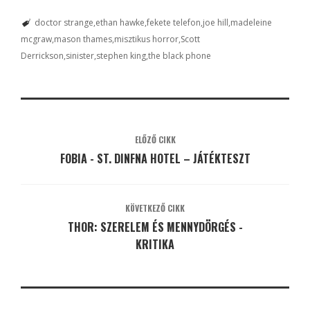
doctor strange
ethan hawke
fekete telefon
joe hill
madeleine
mcgraw
mason thames
misztikus horror
Scott
Derrickson
sinister
stephen king
the black phone
ELŐZŐ CIKK
FOBIA - ST. DINFNA HOTEL – JÁTÉKTESZT
KÖVETKEZŐ CIKK
THOR: SZERELEM ÉS MENNYDÖRGÉS -
KRITIKA