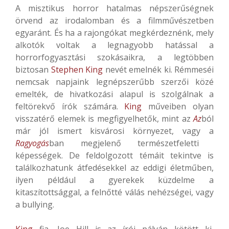
A misztikus horror hatalmas népszerűségnek
örvend az irodalomban és a filmművészetben
egyaránt. És ha a rajongókat megkérdeznénk, mely
alkotók voltak a legnagyobb hatással a
horrorfogyasztási szokásaikra, a legtöbben
biztosan
Stephen King
nevét emelnék ki. Rémmeséi
nemcsak napjaink legnépszerűbb szerzői közé
emelték, de hivatkozási alapul is szolgálnak a
feltörekvő írók számára.
King
műveiben olyan
visszatérő elemek is megfigyelhetők, mint az
Az
ból
már jól ismert kisvárosi környezet, vagy a
Ragyogás
ban megjelenő természetfeletti
képességek. De feldolgozott témáit tekintve is
találkozhatunk átfedésekkel az eddigi életműben,
ilyen például a gyerekek küzdelme a
kitaszítottsággal, a felnőtté válás nehézségei, vagy
a bullying.
King
fia, Joe Hill is az írói pályán kötött ki,