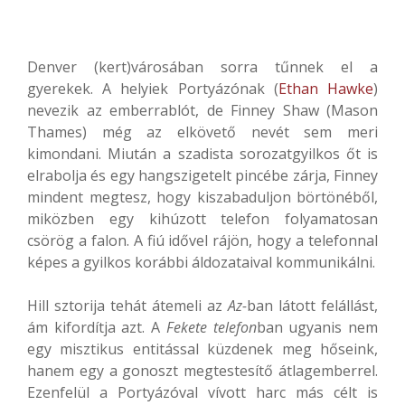
Denver (kert)városában sorra tűnnek el a
gyerekek. A helyiek Portyázónak (
Ethan Hawke
)
nevezik az emberrablót, de Finney Shaw (Mason
Thames) még az elkövető nevét sem meri
kimondani. Miután a szadista sorozatgyilkos őt is
elrabolja és egy hangszigetelt pincébe zárja, Finney
mindent megtesz, hogy kiszabaduljon börtönéből,
miközben egy kihúzott telefon folyamatosan
csörög a falon. A fiú idővel rájön, hogy a telefonnal
képes a gyilkos korábbi áldozataival kommunikálni.
Hill sztorija tehát átemeli az
Az-
ban látott felállást,
ám kifordítja azt. A
Fekete telefon
ban ugyanis nem
egy misztikus entitással küzdenek meg hőseink,
hanem egy a gonoszt megtestesítő átlagemberrel.
Ezenfelül a Portyázóval vívott harc más célt is