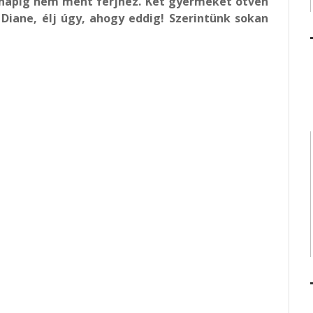
ai napig nem ment férjhez. Két gyermekét ötven
Diane, élj úgy, ahogy eddig! Szerintünk sokan