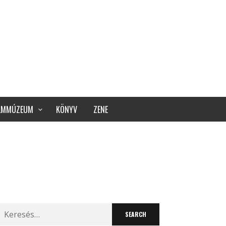
ILMMÚZEUM
KÖNYV
ZENE
Search
for: