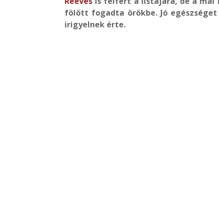
Reeves
is felfért a listájára, de a m
fölött fogadta örökbe. Jó egészséget 
irigyelnek érte.