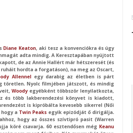
os
Diane Keaton
, aki tesz a konvenciókra és úgy
nmagát adta mindig. A Keresztapában nyújtott
kapott, de az Annie Hallért már hétszeresét (és
 ruháit hordta a forgatáson), na meg az Oscart,
dy Allennel
egy darabig az életben is párt
 töretlen. Nyolc filmjében játszott, és mindig
veit,
Woody
egyébként többször lenyilatkozta,
jz és több lakberendezési könyvet is kiadott,
lmrendezést is kipróbálta kevesebb sikerrel (Női
, hogy a
Twin Peaks
egyik epizódját ő dirigálja.
ahhoz, hogy az összes szívtipró pasit (Warren
 ujja köré csavarja. 60 esztendősen még
Keanu