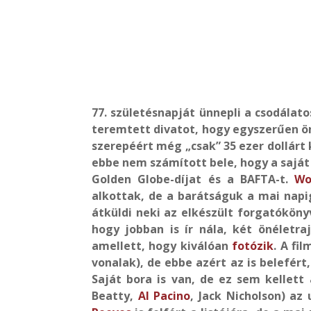
77. születésnapját ünnepli a csodálat
teremtett divatot, hogy egyszerűen ö
szerepéért még „csak” 35 ezer dollárt 
ebbe nem számított bele, hogy a saját
Golden Globe-díjat és a BAFTA-t.
Woo
alkottak, de a barátságuk a mai napig
átküldi neki az elkészült forgatóköny
hogy jobban is ír nála, két önéletra
amellett, hogy kiválóan
fotózik
. A fi
vonalak), de ebbe azért az is belefért
Saját bora is van, de ez sem kellett 
Beatty,
Al Pacino
, Jack Nicholson) az