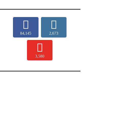
84,145
2,673
3,580