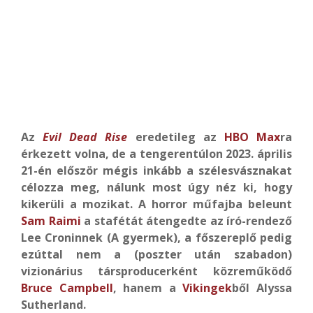
Az
Evil Dead Rise
eredetileg az
HBO Max
ra
érkezett volna, de a tengerentúlon 2023. április
21-én először mégis inkább a szélesvásznakat
célozza meg, nálunk most úgy néz ki, hogy
kikerüli a mozikat. A horror műfajba beleunt
Sam Raimi
a stafétát átengedte az író-rendező
Lee Croninnek (A gyermek), a főszereplő pedig
ezúttal nem a (poszter után szabadon)
vizionárius társproducerként közreműködő
Bruce Campbell
, hanem a
Vikingek
ből Alyssa
Sutherland.