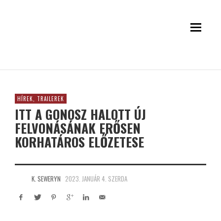
HÍREK, TRAILEREK
ITT A GONOSZ HALOTT ÚJ
FELVONÁSÁNAK ERŐSEN
KORHATÁROS ELŐZETESE
K. SEWERYN
2023. JANUÁR 4. SZERDA