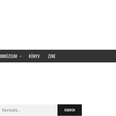
ILMMÚZEUM
KÖNYV
ZENE
Search
for: