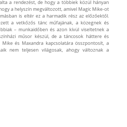
lalta a rendezést, de hogy a többiek közül hányan
, hogy a helyszín megváltozott, amivel Magic Mike-ot
másban is eltér ez a harmadik rész az előzőektől.
kezett a vetkőzős tánc műfajának, a közegnek és
bbiak – munkaidőben és azon kívül viseltetnek a
színházi műsor készül, de a táncosok háttere és
y Mike és Maxandra kapcsolatára összpontosít, a
aik nem teljesen világosak, ahogy változnak a