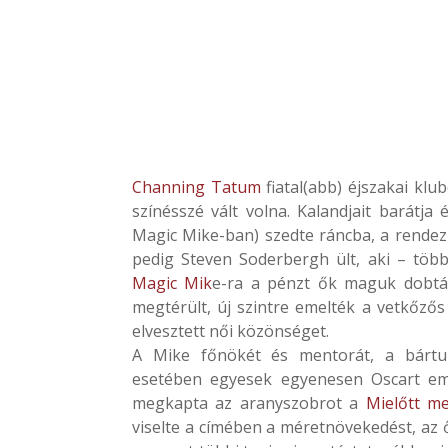
Channing Tatum
fiatal(abb) éjszakai kl
színésszé vált volna. Kalandjait barátja 
Magic Mike-ban) szedte ráncba, a rendezői
pedig Steven Soderbergh ült, aki – több
Magic Mik
e-ra a pénzt ők maguk dobtá
megtérült, új szintre emelték a vetkőzős
elvesztett női közönséget.
A Mike főnökét és mentorát, a bártul
esetében egyesek egyenesen Oscart eml
megkapta az aranyszobrot a
Mielőtt me
viselte a címében a méretnövekedést, az 