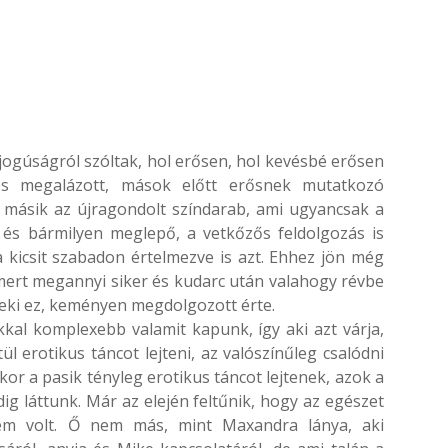
jogúságról szóltak, hol erősen, hol kevésbé erősen
és megalázott, mások előtt erősnek mutatkozó
 A másik az újragondolt színdarab, ami ugyancsak a
 és bármilyen meglepő, a vetkőzős feldolgozás is
 kicsit szabadon értelmezve is azt. Ehhez jön még
mert megannyi siker és kudarc után valahogy révbe
 neki ez, keményen megdolgozott érte.
okkal komplexebb valamit kapunk, így aki azt várja,
 erotikus táncot lejteni, az valószínűleg csalódni
r a pasik tényleg erotikus táncot lejtenek, azok a
ig láttunk. Már az elején feltűnik, hogy az egészet
em volt. Ő nem más, mint Maxandra lánya, aki