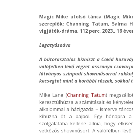
Magic Mike utolsó tánca (Magic Mike
szereplők: Channing Tatum, Salma Ha
vígjáték-dráma, 112 perc, 2023., 16 év
Legatyásodva
A bútorasztalos bizniszt a Covid hazavá
válófélben lévő végzet asszonya csavarja
látványos színpadi showműsorral rukkol
kecsegtet mint a korábbi részek, sokkal
Mike Lane (
Channing Tatum
) megszállo
keresztülhúzza a számításait és kénytele
alkalommal a házigazda – ismerve táncos m
kihúzná őt a bajból. Egy hónapra 
szolgálatába kellene állnia, hogy elkí
vetkőzős showműsort. A válófélben lévő 