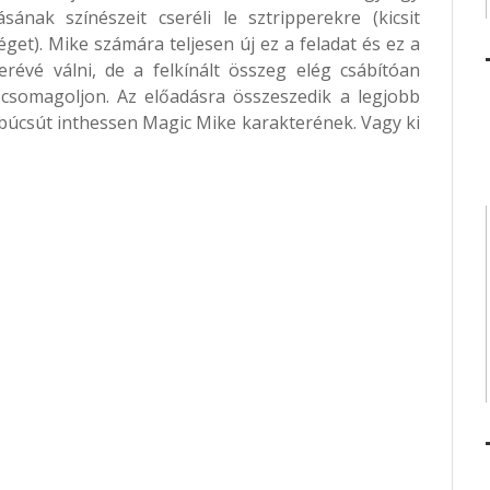
sának színészeit cseréli le sztripperekre (kicsit
éget). Mike számára teljesen új ez a feladat és ez a
révé válni, de a felkínált összeg elég csábítóan
 csomagoljon. Az előadásra összeszedik a legjobb
búcsút inthessen Magic Mike karakterének. Vagy ki