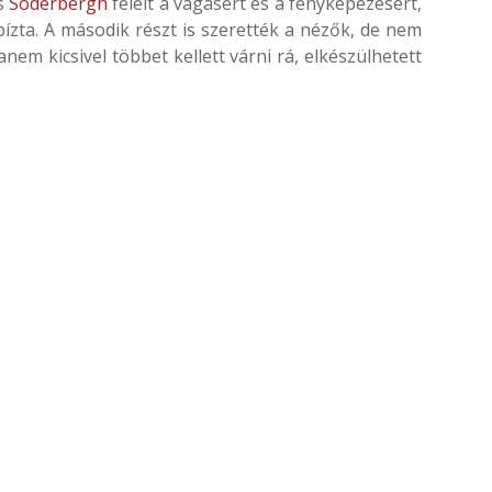
is
Soderbergh
felelt a vágásért és a fényképezésért,
ízta. A második részt is szerették a nézők, de nem
em kicsivel többet kellett várni rá, elkészülhetett