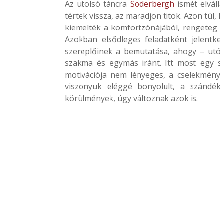
Az utolsó táncra
Soderbergh
ismét elvál
tértek vissza, az maradjon titok. Azon túl
kiemelték a komfortzónájából, rengeteg 
Azokban elsődleges feladatként jelent
szereplőinek a bemutatása, ahogy – utó
szakma és egymás iránt. Itt most egy 
motivációja nem lényeges, a cselekmén
viszonyuk eléggé bonyolult, a szándék
körülmények, úgy változnak azok is.