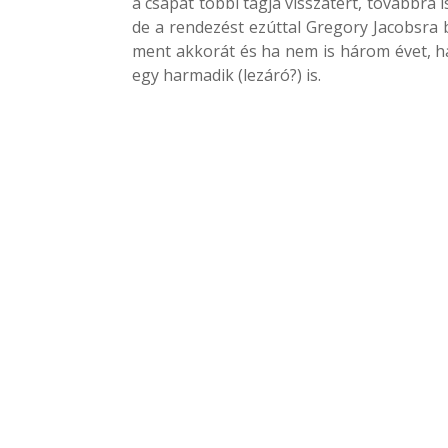
a csapat többi tagja visszatért, továbbra 
de a rendezést ezúttal Gregory Jacobsra b
ment akkorát és ha nem is három évet, han
egy harmadik (lezáró?) is.