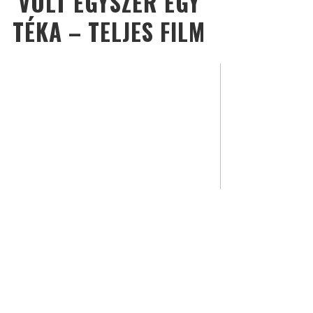
VOLT EGYSZER EGY
TÉKA – TELJES FILM