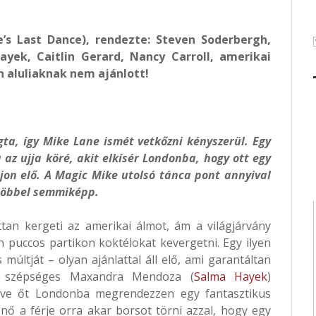
’s Last Dance), rendezte: Steven Soderbergh,
yek, Caitlin Gerard, Nancy Carroll, amerikai
en aluliaknak nem ajánlott!
gta, így Mike Lane ismét vetkőzni kényszerül. Egy
 az ujja köré, akit elkísér Londonba, hogy ott egy
jon elő. A Magic Mike utolsó tánca pont annyival
 többel semmiképp.
ttan kergeti az amerikai álmot, ám a világjárvány
n puccos partikon koktélokat kevergetni. Egy ilyen
últját – olyan ajánlattal áll elő, ami garantáltan
a szépséges Maxandra Mendoza (
Salma Hayek
)
sérve őt Londonba megrendezzen egy fantasztikus
nő a férje orra akar borsot törni azzal, hogy egy