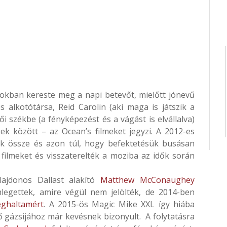
ubokban kereste meg a napi betevőt, mielőtt jónevű
és alkotótársa, Reid Carolin (aki maga is játszik a
 székbe (a fényképezést és a vágást is elvállalva)
ek között – az Ocean’s filmeket jegyzi. A 2012-es
k össze és azon túl, hogy befektetésük busásan
 filmeket és visszaterelték a moziba az idők során
ajdonos Dallast alakító
Matthew McConaughey
egettek, amire végül nem jelölték, de 2014-ben
ghaltamért
. A 2015-ös Magic Mike XXL így hiába
ő gázsijához már kevésnek bizonyult. A folytatásra