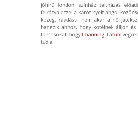
jóhírű londoni színház teltházas előadá
felrázva ezzel a karót nyelt angol közöns
közeg, ráadásul nem akar a nő játéksze
hangzik ahhoz, hogy kötélnek álljon és
táncosokat, hogy
Channing Tatum
végre 
tudja.