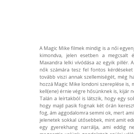
A Magic Mike filmek mindig is a női egyen
kimondva, jelen esetben a megcsalt 
Maxandra lelki vívódása az egyik pillér.
nők számára tesz fel fontos kérdéseket
tovább viszi annak szellemiségét, még ha
hozzá Magic Mike londoni szereplése is, 
kell(ene) érnie végre hősünknek is, kijár
Talán a leírtakból is látszik, hogy egy s
hogy majd pasik fognak két órán keresztül
fog, ám aggodalomra semmi ok, mert amiko
jelenetek sokkal ütősebbek, mint amit edd
egy gyerekhang narrálja, ami eddig n