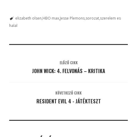
elizabeth olsen
HBO max
Jesse Plemons
sorozat
szerelem es
halal
ELŐZŐ CIKK
JOHN WICK: 4. FELVONÁS – KRITIKA
KÖVETKEZŐ CIKK
RESIDENT EVIL 4 - JÁTÉKTESZT