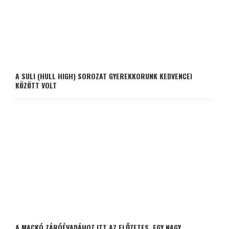
A SULI (HULL HIGH) SOROZAT GYEREKKORUNK KEDVENCEI
KÖZÖTT VOLT
A MACKÓ ZÁRÓÉVADÁHOZ ITT AZ ELŐZETES, EGY NAGY