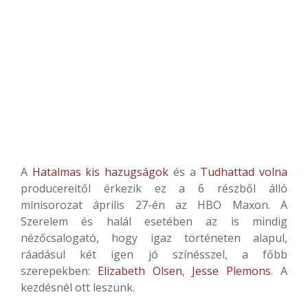
A
Hatalmas kis hazugságok
és a
Tudhattad volna
producereitől
érkezik ez a 6 részből álló
minisorozat április 27-én az HBO Maxon. A
Szerelem és halál esetében az is mindig
nézőcsalogató, hogy igaz történeten alapul,
ráadásul két igen jó színésszel, a főbb
szerepekben:
Elizabeth Olsen
,
Jesse Plemons
. A
kezdésnél ott leszünk.